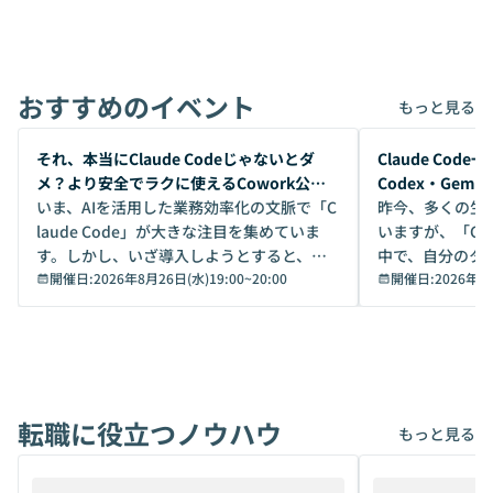
おすすめのイベント
もっと見る
開催前
開催前
それ、本当にClaude Codeじゃないとダ
Claude Co
メ？より安全でラクに使えるCowork公開
Codex・Gem
デモ
いま、AIを活用した業務効率化の文脈で「C
昨今、多くの生
laude Code」が大きな注目を集めていま
いますが、「Code
す。しかし、いざ導入しようとすると、セ
中で、自分のタ
キュリティ面の懸念や権限管理のハードル
開催日:
2026年8月26日(水)19:00
~
20:00
いいのか」を自
開催日:
2026年8
から、気軽に使えないケースも多いのでは
か？ 「なんとなく誰かが良いと言っていた
ないでしょうか。 Coworkは、非エンジニ
から」「SNS
アでも簡単に安全に扱えるよう作られた機
ら」と、周りの
能です。そして実は、日常の業務領域であ
ている方も少な
れば「Coworkで十分にカバーできる」だ
Iのポテンシャル
転職に役立つノウハウ
けでなく、想像以上の範囲まで自動化でき
は、評判ではな
もっと見る
ることは、まだあまり知られていません。
ているAIを選ぶこ
そこで本イベントでは、メルカリで生成AI
もやり取りを重