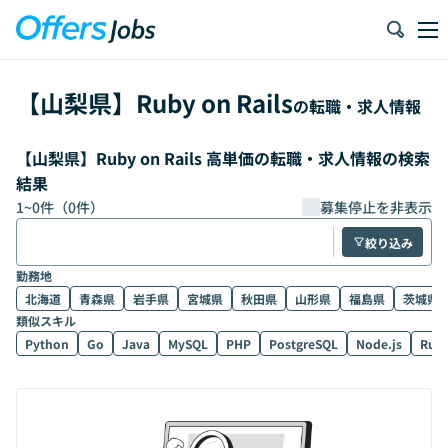
【
山梨県
】
Ruby on Rails
の転職・求人情報
【山梨県】Ruby on Rails 高単価の転職・求人情報の検索
結果
1
~
0
件（
0
件）
募集停止を非表示
絞り込み
勤務地
北海道
青森県
岩手県
宮城県
秋田県
山形県
福島県
茨城県
類似スキル
Python
Go
Java
MySQL
PHP
PostgreSQL
Node.js
Rub