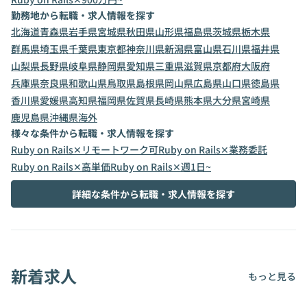
勤務地から転職・求人情報を探す
北海道
青森県
岩手県
宮城県
秋田県
山形県
福島県
茨城県
栃木県
群馬県
埼玉県
千葉県
東京都
神奈川県
新潟県
富山県
石川県
福井県
山梨県
長野県
岐阜県
静岡県
愛知県
三重県
滋賀県
京都府
大阪府
兵庫県
奈良県
和歌山県
鳥取県
島根県
岡山県
広島県
山口県
徳島県
香川県
愛媛県
高知県
福岡県
佐賀県
長崎県
熊本県
大分県
宮崎県
鹿児島県
沖縄県
海外
様々な条件から転職・求人情報を探す
Ruby on Rails✕リモートワーク可
Ruby on Rails✕業務委託
Ruby on Rails✕高単価
Ruby on Rails✕週1日~
詳細な条件から転職・求人情報を探す
新着求人
もっと見る