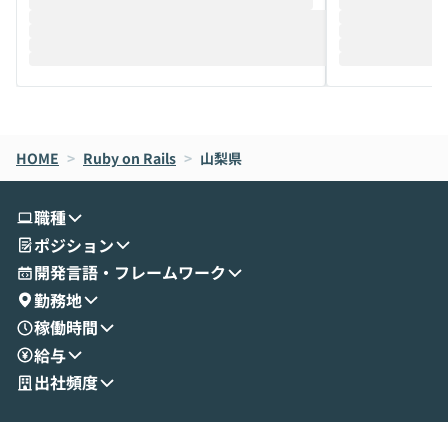
推進を担当されているハヤカワ五味氏をお
まで文脈を忘れず
迎えし、Coworkを使った業務自動化の実
キストだけでな
際を、公開デモを交えてわかりやすくお伝
うときに一番打率が
えします。 前半のLTでは、ハヤカワ氏より
え、次々と新し
メルカリでの判断基準をもとに「なぜClau
それぞれの本当
de CodeはNGになりがちで、なぜCowork
スクごとに最適
なら安全なのか」を解説いただいた上で、C
すのは至難の業です。 そこで
HOME
oworkの基本的な機能をご紹介いただきま
>
Ruby on Rails
>
山梨県
は、LLMのフ
す。 続く公開デモでは、実際にCoworkを
ント構築の最前
使ってワークフローを構築する様子をお見
社松尾研究所の尾
職種
せいただきます。数分でワークフローが完
e・Codex・G
ポジション
成する手軽さや、Gmail等の外部サービス
分けの考え方を紐
とセキュアに連携できるポイントなど、実
使わなくなった
開発言語・フレームワーク
演を通じて具体的なイメージをお届けしま
らではの視点でお
勤務地
す。 後半のディスカッションでは、セキュ
のAIに絞るべ
稼働時間
リティの考え方や社内導入の進め方など、
迷っている方か
給与
現場目線でさらに深掘りしていきます。
最適化したい方
「自分の業務をAIで自動化してみたいけ
ご参加をお待ち
出社頻度
ど、何から始めればいいかわからない」と
いう方にこそ参加いただきたいイベントで
す。