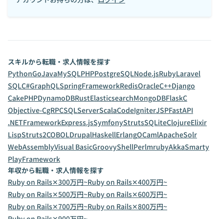
スキルから転職・求人情報を探す
Python
Go
Java
MySQL
PHP
PostgreSQL
Node.js
Ruby
Laravel
SQL
C#
GraphQL
SpringFramework
Redis
Oracle
C++
Django
CakePHP
DynamoDB
Rust
Elasticsearch
MongoDB
Flask
C
Objective-C
gRPC
SQLServer
Scala
CodeIgniter
JSP
FastAPI
.NETFramework
Express.js
Symfony
Struts
SQLite
Clojure
Elixir
Lisp
Struts2
COBOL
Drupal
Haskell
Erlang
OCaml
ApacheSolr
WebAssembly
Visual Basic
Groovy
Shell
Perl
mruby
Akka
Smarty
PlayFramework
年収から転職・求人情報を探す
Ruby on Rails✕300万円~
Ruby on Rails✕400万円~
Ruby on Rails✕500万円~
Ruby on Rails✕600万円~
Ruby on Rails✕700万円~
Ruby on Rails✕800万円~
Ruby on Rails✕900万円~