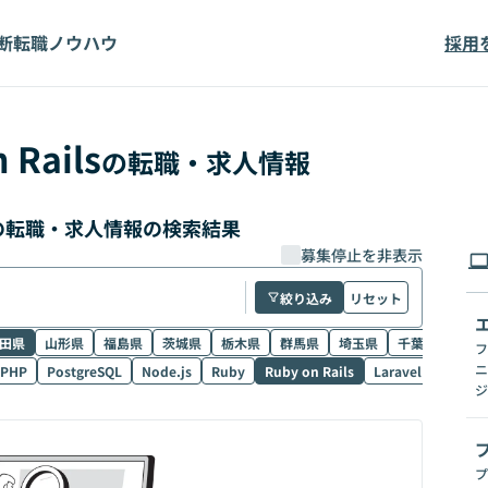
断
転職ノウハウ
採用
 Rails
の転職・求人情報
高単価の転職・求人情報の検索結果
募集停止を非表示
絞り込み
リセット
田県
山形県
福島県
茨城県
栃木県
群馬県
埼玉県
千葉県
東京
フ
ニ
PHP
PostgreSQL
Node.js
Ruby
Ruby on Rails
Laravel
SQL
ジ
プ