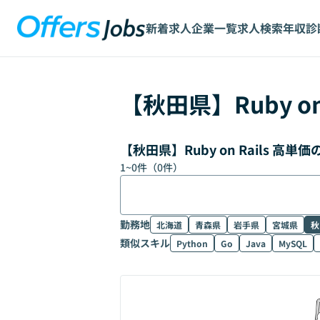
新着求人
企業一覧
求人検索
年収診
【
秋田県
】
Ruby on
【秋田県】Ruby on Rails 
1
~
0
件（
0
件）
勤務地
北海道
青森県
岩手県
宮城県
秋
類似スキル
Python
Go
Java
MySQL