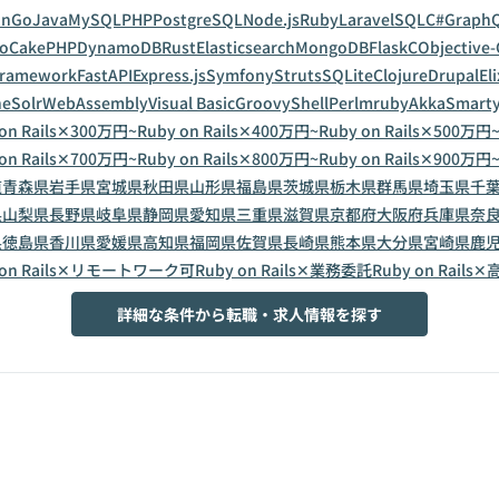
on
Go
Java
MySQL
PHP
PostgreSQL
Node.js
Ruby
Laravel
SQL
C#
Graph
o
CakePHP
DynamoDB
Rust
Elasticsearch
MongoDB
Flask
C
Objective-
Framework
FastAPI
Express.js
Symfony
Struts
SQLite
Clojure
Drupal
Eli
eSolr
WebAssembly
Visual Basic
Groovy
Shell
Perl
mruby
Akka
Smart
 on Rails✕300万円~
Ruby on Rails✕400万円~
Ruby on Rails✕500万円
 on Rails✕700万円~
Ruby on Rails✕800万円~
Ruby on Rails✕900万円
道
青森県
岩手県
宮城県
秋田県
山形県
福島県
茨城県
栃木県
群馬県
埼玉県
千
県
山梨県
長野県
岐阜県
静岡県
愛知県
三重県
滋賀県
京都府
大阪府
兵庫県
奈
県
徳島県
香川県
愛媛県
高知県
福岡県
佐賀県
長崎県
熊本県
大分県
宮崎県
鹿
 on Rails✕リモートワーク可
Ruby on Rails✕業務委託
Ruby on Rails
詳細な条件から転職・求人情報を探す