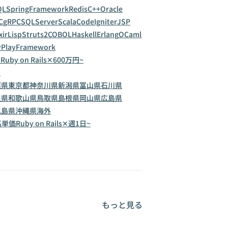
QL
SpringFramework
Redis
C++
Oracle
C
gRPC
SQLServer
Scala
CodeIgniter
JSP
xir
Lisp
Struts2
COBOL
Haskell
Erlang
OCaml
y
PlayFramework
~
Ruby on Rails✕600万円~
~
葉県
東京都
神奈川県
新潟県
富山県
石川県
良県
和歌山県
鳥取県
島根県
岡山県
広島県
児島県
沖縄県
海外
✕高単価
Ruby on Rails✕週1日~
もっと見る