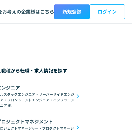
をお考えの企業様はこちら
新規登録
ログイン
職種から転職・求人情報を探す
エンジニア
都
神奈川県
新潟県
富山県
石川県
福井県
山梨県
長野県
岐阜
ルスタックエンジニア・サーバーサイドエンジ
ア・フロントエンドエンジニア・インフラエン
C#
GraphQL
SpringFramework
Redis
C++
Oracle
Django
C
ニア
他
プロジェクトマネジメント
ロジェクトマネージャー・プロダクトマネージ