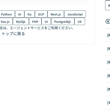
Python
AI
Go
GCP
Next.js
JavaScript
Vue.js
MySQL
PHP
UI
PostgreSQL
UX
合は、エージェントサービスをご利用ください。
トップに戻る
[
[
[
[
[
[