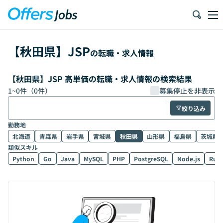
【
秋田県
】
JSP
の転職・求人情報
【秋田県】JSP 高単価の転職・求人情報の検索結果
1
~
0
件（
0
件）
募集停止を非表示
絞り込み
勤務地
北海道
青森県
岩手県
宮城県
秋田県
山形県
福島県
茨城県
類似スキル
Python
Go
Java
MySQL
PHP
PostgreSQL
Node.js
Rub