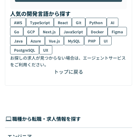
人気の開発言語から探す
AWS
TypeScript
React
Git
Python
AI
Go
GCP
Next.js
JavaScript
Docker
Figma
Java
Azure
Vue.js
MySQL
PHP
UI
PostgreSQL
UX
お探しの求人が見つからない場合は、エージェントサービス
をご利用ください。
トップに戻る
職種から転職・求人情報を探す
エンジニア