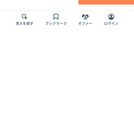
求人を探す
ブックマーク
オファー
ログイン
メディア
サービス
キャリアアップ
採用担当者さま
各種媒体
を目指す
トップページ
Offers AI
Offers
ログイン
利用規約
新規登録・ロ
RPO
Magazine
プライバシー
グイン
Offers HR
予算型リテー
ポリシー
案件を探す
Magazine
導入事例
ナー
外部送信ツー
Offers 職務経
Offers デジタ
ルの一覧
歴
ル人材総研
お役立ち
人事AIコンサ
Offers AI
資料
ルティング
Harness
企業を探す
よくある
求人掲載無料
イベント情報
ご質問
プラン