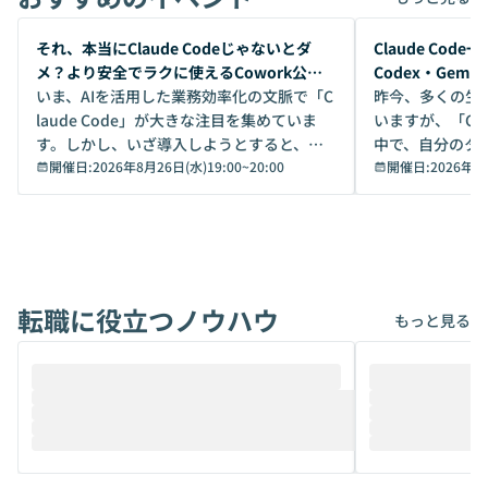
開催前
開催前
それ、本当にClaude Codeじゃないとダ
Claude Co
メ？より安全でラクに使えるCowork公開
Codex・Gem
デモ
いま、AIを活用した業務効率化の文脈で「C
昨今、多くの生
laude Code」が大きな注目を集めていま
いますが、「Code
す。しかし、いざ導入しようとすると、セ
中で、自分のタ
キュリティ面の懸念や権限管理のハードル
開催日:
2026年8月26日(水)19:00
~
20:00
いいのか」を自
開催日:
2026年8
から、気軽に使えないケースも多いのでは
か？ 「なんとなく誰かが良いと言っていた
ないでしょうか。 Coworkは、非エンジニ
から」「SNS
アでも簡単に安全に扱えるよう作られた機
ら」と、周りの
能です。そして実は、日常の業務領域であ
ている方も少な
れば「Coworkで十分にカバーできる」だ
Iのポテンシャル
転職に役立つノウハウ
けでなく、想像以上の範囲まで自動化でき
は、評判ではな
もっと見る
ることは、まだあまり知られていません。
ているAIを選ぶこ
そこで本イベントでは、メルカリで生成AI
もやり取りを重
推進を担当されているハヤカワ五味氏をお
まで文脈を忘れず
迎えし、Coworkを使った業務自動化の実
キストだけでな
際を、公開デモを交えてわかりやすくお伝
うときに一番打率が
えします。 前半のLTでは、ハヤカワ氏より
え、次々と新し
メルカリでの判断基準をもとに「なぜClau
それぞれの本当