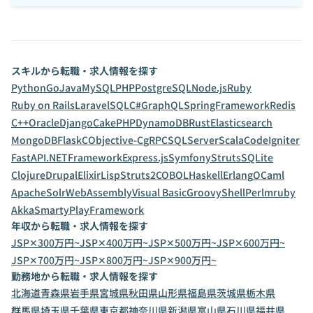
スキルから転職・求人情報を探す
Python
Go
Java
MySQL
PHP
PostgreSQL
Node.js
Ruby
Ruby on Rails
Laravel
SQL
C#
GraphQL
SpringFramework
Redis
C++
Oracle
Django
CakePHP
DynamoDB
Rust
Elasticsearch
MongoDB
Flask
C
Objective-C
gRPC
SQLServer
Scala
CodeIgniter
FastAPI
.NETFramework
Express.js
Symfony
Struts
SQLite
Clojure
Drupal
Elixir
Lisp
Struts2
COBOL
Haskell
Erlang
OCaml
ApacheSolr
WebAssembly
Visual Basic
Groovy
Shell
Perl
mruby
Akka
Smarty
PlayFramework
年収から転職・求人情報を探す
JSP✕300万円~
JSP✕400万円~
JSP✕500万円~
JSP✕600万円~
JSP✕700万円~
JSP✕800万円~
JSP✕900万円~
勤務地から転職・求人情報を探す
北海道
青森県
岩手県
宮城県
秋田県
山形県
福島県
茨城県
栃木県
群馬県
埼玉県
千葉県
東京都
神奈川県
新潟県
富山県
石川県
福井県