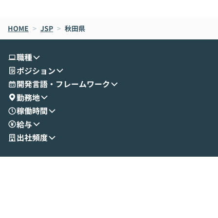
de CodeはNGになりがちで、なぜCowork
スクごとに最適
なら安全なのか」を解説いただいた上で、C
すのは至難の業です。 そこで
HOME
oworkの基本的な機能をご紹介いただきま
>
JSP
>
秋田県
は、LLMのフ
す。 続く公開デモでは、実際にCoworkを
ント構築の最前
使ってワークフローを構築する様子をお見
社松尾研究所の尾
職種
せいただきます。数分でワークフローが完
e・Codex・G
ポジション
成する手軽さや、Gmail等の外部サービス
分けの考え方を紐
とセキュアに連携できるポイントなど、実
使わなくなった
開発言語・フレームワーク
演を通じて具体的なイメージをお届けしま
らではの視点でお
勤務地
す。 後半のディスカッションでは、セキュ
のAIに絞るべ
稼働時間
リティの考え方や社内導入の進め方など、
迷っている方か
給与
現場目線でさらに深掘りしていきます。
最適化したい方
「自分の業務をAIで自動化してみたいけ
ご参加をお待ち
出社頻度
ど、何から始めればいいかわからない」と
いう方にこそ参加いただきたいイベントで
す。