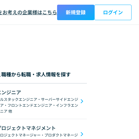
をお考えの企業様はこちら
新規登録
ログイン
職種から転職・求人情報を探す
エンジニア
都
神奈川県
新潟県
富山県
石川県
福井県
山梨県
長野県
岐阜
ルスタックエンジニア・サーバーサイドエンジ
ア・フロントエンドエンジニア・インフラエン
C#
GraphQL
SpringFramework
Redis
C++
Oracle
Django
C
ニア
他
プロジェクトマネジメント
ロジェクトマネージャー・プロダクトマネージ