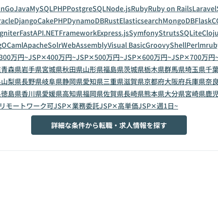
on
Go
Java
MySQL
PHP
PostgreSQL
Node.js
Ruby
Ruby on Rails
Laravel
acle
Django
CakePHP
DynamoDB
Rust
Elasticsearch
MongoDB
Flask
C
gniter
FastAPI
.NETFramework
Express.js
Symfony
Struts
SQLite
Cloj
g
OCaml
ApacheSolr
WebAssembly
Visual Basic
Groovy
Shell
Perl
mrub
300万円~
JSP✕400万円~
JSP✕500万円~
JSP✕600万円~
JSP✕700万円
道
青森県
岩手県
宮城県
秋田県
山形県
福島県
茨城県
栃木県
群馬県
埼玉県
千
県
山梨県
長野県
岐阜県
静岡県
愛知県
三重県
滋賀県
京都府
大阪府
兵庫県
奈
県
徳島県
香川県
愛媛県
高知県
福岡県
佐賀県
長崎県
熊本県
大分県
宮崎県
鹿
✕リモートワーク可
JSP✕業務委託
JSP✕高単価
JSP✕週1日~
詳細な条件から転職・求人情報を探す