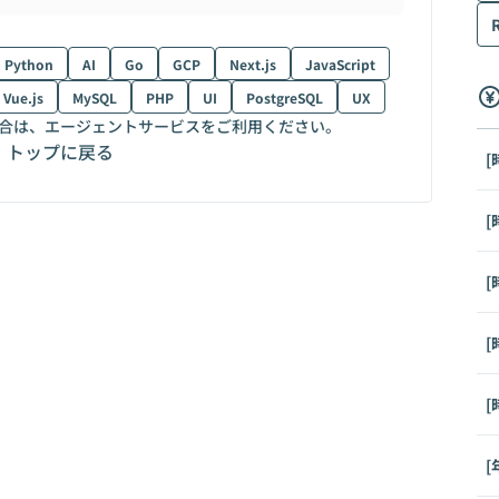
Python
AI
Go
GCP
Next.js
JavaScript
Vue.js
MySQL
PHP
UI
PostgreSQL
UX
合は、エージェントサービスをご利用ください。
トップに戻る
[
[
[
[
[
[