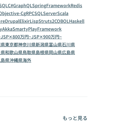
SQL
C#
GraphQL
SpringFramework
Redis
Objective-C
gRPC
SQLServer
Scala
ure
Drupal
Elixir
Lisp
Struts2
COBOL
Haskell
y
Akka
Smarty
PlayFramework
~
JSP✕800万円~
JSP✕900万円~
葉県
東京都
神奈川県
新潟県
富山県
石川県
良県
和歌山県
鳥取県
島根県
岡山県
広島県
児島県
沖縄県
海外
もっと見る