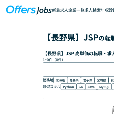
新着求人
企業一覧
求人検索
年収診
【
長野県
】
JSP
の転
【長野県】JSP 高単価の転職・
1
~
0
件（
0
件）
勤務地
北海道
青森県
岩手県
宮城県
秋
類似スキル
Python
Go
Java
MySQL