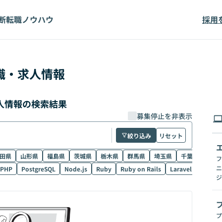
断
転職ノウハウ
採用
職・求人情報
求人情報の検索結果
募集停止を非表示
絞り込み
リセット
田県
山形県
福島県
茨城県
栃木県
群馬県
埼玉県
千葉県
東京
フ
ニ
PHP
PostgreSQL
Node.js
Ruby
Ruby on Rails
Laravel
SQL
ジ
プ