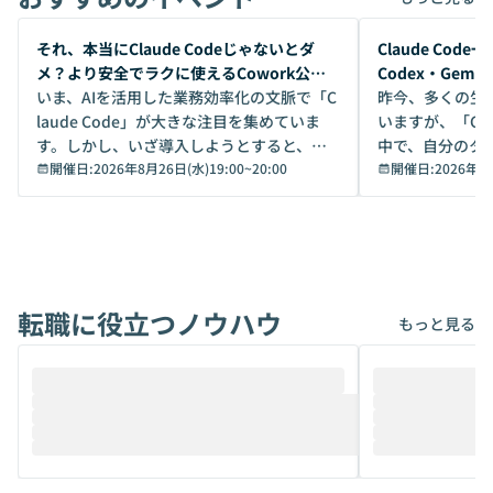
開催前
開催前
それ、本当にClaude Codeじゃないとダ
Claude Co
メ？より安全でラクに使えるCowork公開
Codex・Gem
デモ
いま、AIを活用した業務効率化の文脈で「C
昨今、多くの生
laude Code」が大きな注目を集めていま
いますが、「Code
す。しかし、いざ導入しようとすると、セ
中で、自分のタ
キュリティ面の懸念や権限管理のハードル
開催日:
2026年8月26日(水)19:00
~
20:00
いいのか」を自
開催日:
2026年8
から、気軽に使えないケースも多いのでは
か？ 「なんとなく誰かが良いと言っていた
ないでしょうか。 Coworkは、非エンジニ
から」「SNS
アでも簡単に安全に扱えるよう作られた機
ら」と、周りの
能です。そして実は、日常の業務領域であ
ている方も少な
れば「Coworkで十分にカバーできる」だ
Iのポテンシャル
転職に役立つノウハウ
けでなく、想像以上の範囲まで自動化でき
は、評判ではな
もっと見る
ることは、まだあまり知られていません。
ているAIを選ぶこ
そこで本イベントでは、メルカリで生成AI
もやり取りを重
推進を担当されているハヤカワ五味氏をお
まで文脈を忘れず
迎えし、Coworkを使った業務自動化の実
キストだけでな
際を、公開デモを交えてわかりやすくお伝
うときに一番打率が
えします。 前半のLTでは、ハヤカワ氏より
え、次々と新し
メルカリでの判断基準をもとに「なぜClau
それぞれの本当