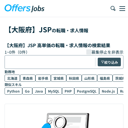
【
大阪府
】
JSP
の転職・求人情報
【大阪府】JSP 高単価の転職・求人情報の検索結果
1
~
0
件（
0
件）
募集停止を非表示
絞り込み
勤務地
北海道
青森県
岩手県
宮城県
秋田県
山形県
福島県
茨城県
類似スキル
Python
Go
Java
MySQL
PHP
PostgreSQL
Node.js
Rub