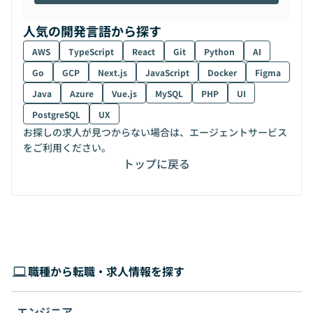
人気の開発言語から探す
AWS
TypeScript
React
Git
Python
AI
Go
GCP
Next.js
JavaScript
Docker
Figma
Java
Azure
Vue.js
MySQL
PHP
UI
PostgreSQL
UX
お探しの求人が見つからない場合は、エージェントサービス
をご利用ください。
トップに戻る
職種から転職・求人情報を探す
エンジニア