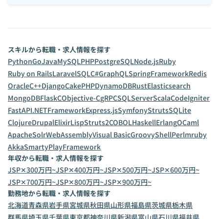
スキルから転職・求人情報を探す
Python
Go
Java
MySQL
PHP
PostgreSQL
Node.js
Ruby
Ruby on Rails
Laravel
SQL
C#
GraphQL
SpringFramework
Redis
Oracle
C++
Django
CakePHP
DynamoDB
Rust
Elasticsearch
MongoDB
Flask
C
Objective-C
gRPC
SQLServer
Scala
CodeIgniter
FastAPI
.NETFramework
Express.js
Symfony
Struts
SQLite
Clojure
Drupal
Elixir
Lisp
Struts2
COBOL
Haskell
Erlang
OCaml
ApacheSolr
WebAssembly
Visual Basic
Groovy
Shell
Perl
mruby
Akka
Smarty
PlayFramework
年収から転職・求人情報を探す
JSP✕300万円~
JSP✕400万円~
JSP✕500万円~
JSP✕600万円~
JSP✕700万円~
JSP✕800万円~
JSP✕900万円~
勤務地から転職・求人情報を探す
北海道
青森県
岩手県
宮城県
秋田県
山形県
福島県
茨城県
栃木県
群馬県
埼玉県
千葉県
東京都
神奈川県
新潟県
富山県
石川県
福井県