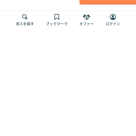
求人を探す
ブックマーク
オファー
ログイン
メディア
サービス
キャリアアップ
採用担当者さま
各種媒体
を目指す
トップページ
Offers AI
Offers
ログイン
利用規約
新規登録・ロ
RPO
Magazine
プライバシー
グイン
Offers HR
予算型リテー
ポリシー
案件を探す
Magazine
導入事例
ナー
外部送信ツー
Offers 職務経
Offers デジタ
ルの一覧
歴
ル人材総研
お役立ち
人事AIコンサ
Offers AI
資料
ルティング
Harness
企業を探す
よくある
求人掲載無料
イベント情報
ご質問
プラン