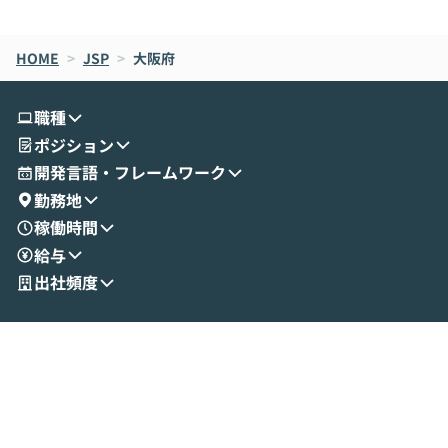
de CodeはNGになりがちで、なぜCowork
スクごとに最適
なら安全なのか」を解説いただいた上で、C
すのは至難の業です。 そこで
HOME
oworkの基本的な機能をご紹介いただきま
>
JSP
>
大阪府
は、LLMのフ
す。 続く公開デモでは、実際にCoworkを
ント構築の最前
使ってワークフローを構築する様子をお見
社松尾研究所の尾
職種
せいただきます。数分でワークフローが完
e・Codex・G
ポジション
成する手軽さや、Gmail等の外部サービス
分けの考え方を紐
とセキュアに連携できるポイントなど、実
使わなくなった
開発言語・フレームワーク
演を通じて具体的なイメージをお届けしま
らではの視点でお
勤務地
す。 後半のディスカッションでは、セキュ
のAIに絞るべ
稼働時間
リティの考え方や社内導入の進め方など、
迷っている方か
給与
現場目線でさらに深掘りしていきます。
最適化したい方
「自分の業務をAIで自動化してみたいけ
ご参加をお待ち
出社頻度
ど、何から始めればいいかわからない」と
いう方にこそ参加いただきたいイベントで
す。