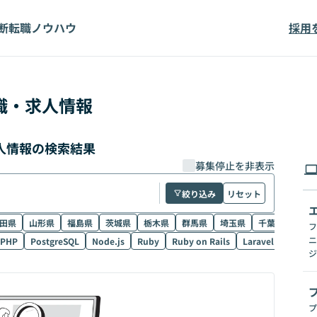
断
転職ノウハウ
採用
職・求人情報
求人情報の検索結果
募集停止を非表示
絞り込み
リセット
田県
山形県
福島県
茨城県
栃木県
群馬県
埼玉県
千葉県
東京
フ
ニ
PHP
PostgreSQL
Node.js
Ruby
Ruby on Rails
Laravel
SQL
ジ
プ