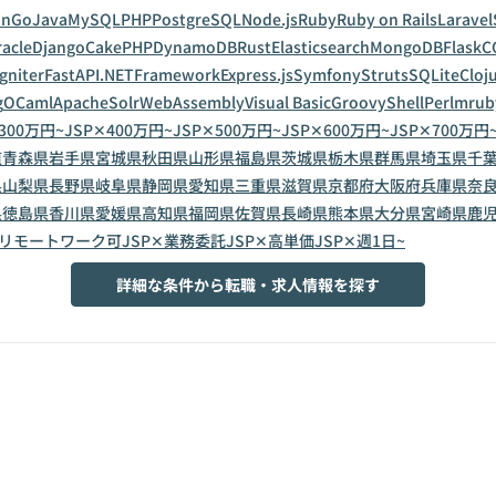
on
Go
Java
MySQL
PHP
PostgreSQL
Node.js
Ruby
Ruby on Rails
Laravel
acle
Django
CakePHP
DynamoDB
Rust
Elasticsearch
MongoDB
Flask
C
gniter
FastAPI
.NETFramework
Express.js
Symfony
Struts
SQLite
Cloj
g
OCaml
ApacheSolr
WebAssembly
Visual Basic
Groovy
Shell
Perl
mrub
300万円~
JSP✕400万円~
JSP✕500万円~
JSP✕600万円~
JSP✕700万円
道
青森県
岩手県
宮城県
秋田県
山形県
福島県
茨城県
栃木県
群馬県
埼玉県
千
県
山梨県
長野県
岐阜県
静岡県
愛知県
三重県
滋賀県
京都府
大阪府
兵庫県
奈
県
徳島県
香川県
愛媛県
高知県
福岡県
佐賀県
長崎県
熊本県
大分県
宮崎県
鹿
✕リモートワーク可
JSP✕業務委託
JSP✕高単価
JSP✕週1日~
詳細な条件から転職・求人情報を探す