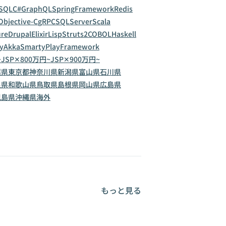
SQL
C#
GraphQL
SpringFramework
Redis
Objective-C
gRPC
SQLServer
Scala
ure
Drupal
Elixir
Lisp
Struts2
COBOL
Haskell
y
Akka
Smarty
PlayFramework
~
JSP✕800万円~
JSP✕900万円~
葉県
東京都
神奈川県
新潟県
富山県
石川県
良県
和歌山県
鳥取県
島根県
岡山県
広島県
児島県
沖縄県
海外
もっと見る