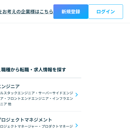
をお考えの企業様はこちら
新規登録
ログイン
職種から転職・求人情報を探す
エンジニア
都
神奈川県
新潟県
富山県
石川県
福井県
山梨県
長野県
岐阜
ルスタックエンジニア・サーバーサイドエンジ
ア・フロントエンドエンジニア・インフラエン
C#
GraphQL
SpringFramework
Redis
C++
Oracle
Django
C
ニア
他
プロジェクトマネジメント
ロジェクトマネージャー・プロダクトマネージ