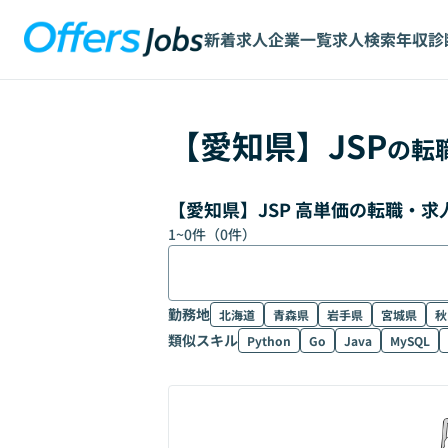
新着求人
企業一覧
求人検索
年収診
【
愛知県
】
JSP
の転
【愛知県】JSP 高単価の転職・
1
~
0
件（
0
件）
勤務地
北海道
青森県
岩手県
宮城県
秋
類似スキル
Python
Go
Java
MySQL