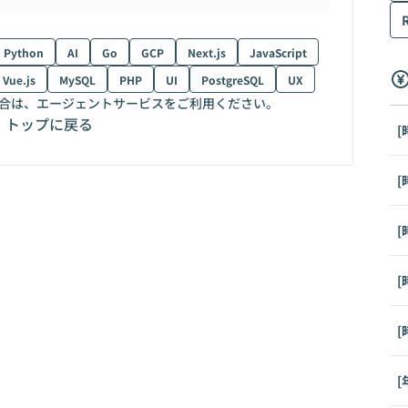
Python
AI
Go
GCP
Next.js
JavaScript
Vue.js
MySQL
PHP
UI
PostgreSQL
UX
合は、エージェントサービスをご利用ください。
トップに戻る
[
[
[
[
[
[