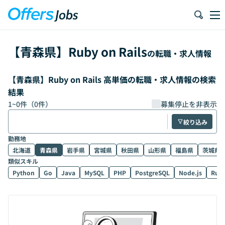
【
青森県
】
Ruby on Rails
の転職・求人情報
【青森県】Ruby on Rails 高単価の転職・求人情報の検索
結果
1
~
0
件（
0
件）
募集停止を非表示
絞り込み
勤務地
北海道
青森県
岩手県
宮城県
秋田県
山形県
福島県
茨城県
類似スキル
Python
Go
Java
MySQL
PHP
PostgreSQL
Node.js
Rub