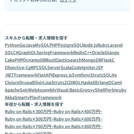
スキルから転職・求人情報を探す
Python
Go
Java
MySQL
PHP
PostgreSQL
Node.js
Ruby
Laravel
SQL
C#
GraphQL
SpringFramework
Redis
C++
Oracle
Django
CakePHP
DynamoDB
Rust
Elasticsearch
MongoDB
Flask
C
Objective-C
gRPC
SQLServer
Scala
CodeIgniter
JSP
.NETFramework
FastAPI
Express.js
Symfony
Struts
SQLite
Clojure
Drupal
Elixir
Lisp
Struts2
COBOL
Haskell
Erlang
OCaml
ApacheSolr
WebAssembly
Visual Basic
Groovy
Shell
Perl
mruby
Akka
Smarty
PlayFramework
年収から転職・求人情報を探す
Ruby on Rails✕300万円~
Ruby on Rails✕400万円~
Ruby on Rails✕500万円~
Ruby on Rails✕600万円~
Ruby on Rails✕700万円~
Ruby on Rails✕800万円~
Ruby on Rails✕900万円~