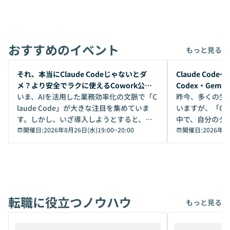
おすすめのイベント
もっと見る
開催前
開催前
それ、本当にClaude Codeじゃないとダ
Claude Co
メ？より安全でラクに使えるCowork公開
Codex・Gem
デモ
いま、AIを活用した業務効率化の文脈で「C
昨今、多くの生
laude Code」が大きな注目を集めていま
いますが、「Code
す。しかし、いざ導入しようとすると、セ
中で、自分のタ
キュリティ面の懸念や権限管理のハードル
開催日:
2026年8月26日(水)19:00
~
20:00
いいのか」を自
開催日:
2026年8
から、気軽に使えないケースも多いのでは
か？ 「なんとなく誰かが良いと言っていた
ないでしょうか。 Coworkは、非エンジニ
から」「SNS
アでも簡単に安全に扱えるよう作られた機
ら」と、周りの
能です。そして実は、日常の業務領域であ
ている方も少な
れば「Coworkで十分にカバーできる」だ
Iのポテンシャル
転職に役立つノウハウ
けでなく、想像以上の範囲まで自動化でき
は、評判ではな
もっと見る
ることは、まだあまり知られていません。
ているAIを選ぶこ
そこで本イベントでは、メルカリで生成AI
もやり取りを重