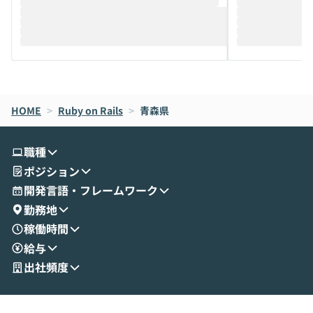
推進を担当されているハヤカワ五味氏をお
まで文脈を忘れず
迎えし、Coworkを使った業務自動化の実
キストだけでな
際を、公開デモを交えてわかりやすくお伝
うときに一番打率が
えします。 前半のLTでは、ハヤカワ氏より
え、次々と新し
メルカリでの判断基準をもとに「なぜClau
それぞれの本当
de CodeはNGになりがちで、なぜCowork
スクごとに最適
なら安全なのか」を解説いただいた上で、C
すのは至難の業です。 そこで
HOME
oworkの基本的な機能をご紹介いただきま
>
Ruby on Rails
>
青森県
は、LLMのフ
す。 続く公開デモでは、実際にCoworkを
ント構築の最前
使ってワークフローを構築する様子をお見
社松尾研究所の尾
職種
せいただきます。数分でワークフローが完
e・Codex・G
ポジション
成する手軽さや、Gmail等の外部サービス
分けの考え方を紐
とセキュアに連携できるポイントなど、実
使わなくなった
開発言語・フレームワーク
演を通じて具体的なイメージをお届けしま
らではの視点でお
勤務地
す。 後半のディスカッションでは、セキュ
のAIに絞るべ
稼働時間
リティの考え方や社内導入の進め方など、
迷っている方か
給与
現場目線でさらに深掘りしていきます。
最適化したい方
「自分の業務をAIで自動化してみたいけ
ご参加をお待ち
出社頻度
ど、何から始めればいいかわからない」と
いう方にこそ参加いただきたいイベントで
す。