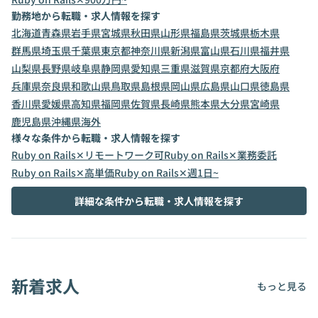
勤務地から転職・求人情報を探す
北海道
青森県
岩手県
宮城県
秋田県
山形県
福島県
茨城県
栃木県
群馬県
埼玉県
千葉県
東京都
神奈川県
新潟県
富山県
石川県
福井県
山梨県
長野県
岐阜県
静岡県
愛知県
三重県
滋賀県
京都府
大阪府
兵庫県
奈良県
和歌山県
鳥取県
島根県
岡山県
広島県
山口県
徳島県
香川県
愛媛県
高知県
福岡県
佐賀県
長崎県
熊本県
大分県
宮崎県
鹿児島県
沖縄県
海外
様々な条件から転職・求人情報を探す
Ruby on Rails✕リモートワーク可
Ruby on Rails✕業務委託
Ruby on Rails✕高単価
Ruby on Rails✕週1日~
詳細な条件から転職・求人情報を探す
新着求人
もっと見る