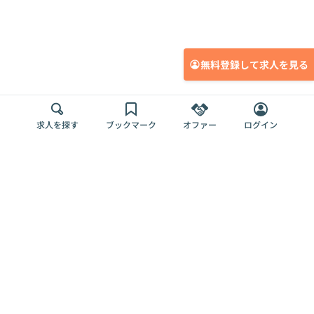
無料登録して求人を見る
求人を探す
ブックマーク
オファー
ログイン
メディア
サービス
キャリアアップ
採用担当者さま
各種媒体
を目指す
トップページ
Offers AI
Offers
ログイン
利用規約
新規登録・ロ
RPO
Magazine
プライバシー
グイン
Offers HR
予算型リテー
ポリシー
案件を探す
Magazine
導入事例
ナー
外部送信ツー
Offers 職務経
Offers デジタ