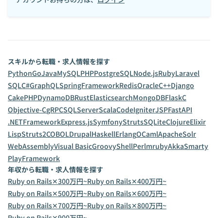
スキルから転職・求人情報を探す
Python
Go
Java
MySQL
PHP
PostgreSQL
Node.js
Ruby
Laravel
SQL
C#
GraphQL
SpringFramework
Redis
Oracle
C++
Django
CakePHP
DynamoDB
Rust
Elasticsearch
MongoDB
Flask
C
Objective-C
gRPC
SQLServer
Scala
CodeIgniter
JSP
FastAPI
.NETFramework
Express.js
Symfony
Struts
SQLite
Clojure
Elixir
Lisp
Struts2
COBOL
Drupal
Haskell
Erlang
OCaml
ApacheSolr
WebAssembly
Visual Basic
Groovy
Shell
Perl
mruby
Akka
Smarty
PlayFramework
年収から転職・求人情報を探す
Ruby on Rails✕300万円~
Ruby on Rails✕400万円~
Ruby on Rails✕500万円~
Ruby on Rails✕600万円~
Ruby on Rails✕700万円~
Ruby on Rails✕800万円~
Ruby on Rails✕900万円~