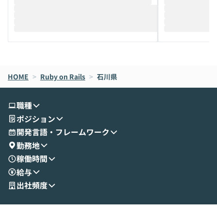
推進を担当されているハヤカワ五味氏をお
まで文脈を忘れず
迎えし、Coworkを使った業務自動化の実
キストだけでな
際を、公開デモを交えてわかりやすくお伝
うときに一番打率が
えします。 前半のLTでは、ハヤカワ氏より
え、次々と新し
メルカリでの判断基準をもとに「なぜClau
それぞれの本当
de CodeはNGになりがちで、なぜCowork
スクごとに最適
なら安全なのか」を解説いただいた上で、C
すのは至難の業です。 そこで
HOME
oworkの基本的な機能をご紹介いただきま
>
Ruby on Rails
>
石川県
は、LLMのフ
す。 続く公開デモでは、実際にCoworkを
ント構築の最前
使ってワークフローを構築する様子をお見
社松尾研究所の尾
職種
せいただきます。数分でワークフローが完
e・Codex・G
ポジション
成する手軽さや、Gmail等の外部サービス
分けの考え方を紐
とセキュアに連携できるポイントなど、実
使わなくなった
開発言語・フレームワーク
演を通じて具体的なイメージをお届けしま
らではの視点でお
勤務地
す。 後半のディスカッションでは、セキュ
のAIに絞るべ
稼働時間
リティの考え方や社内導入の進め方など、
迷っている方か
給与
現場目線でさらに深掘りしていきます。
最適化したい方
「自分の業務をAIで自動化してみたいけ
ご参加をお待ち
出社頻度
ど、何から始めればいいかわからない」と
いう方にこそ参加いただきたいイベントで
す。