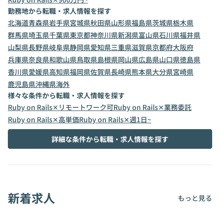
勤務地から転職・求人情報を探す
北海道
青森県
岩手県
宮城県
秋田県
山形県
福島県
茨城県
栃木県
群馬県
埼玉県
千葉県
東京都
神奈川県
新潟県
富山県
石川県
福井県
山梨県
長野県
岐阜県
静岡県
愛知県
三重県
滋賀県
京都府
大阪府
兵庫県
奈良県
和歌山県
鳥取県
島根県
岡山県
広島県
山口県
徳島県
香川県
愛媛県
高知県
福岡県
佐賀県
長崎県
熊本県
大分県
宮崎県
鹿児島県
沖縄県
海外
様々な条件から転職・求人情報を探す
Ruby on Rails✕リモートワーク可
Ruby on Rails✕業務委託
Ruby on Rails✕高単価
Ruby on Rails✕週1日~
詳細な条件から転職・求人情報を探す
新着求人
もっと見る