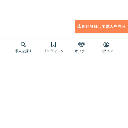
無料登録して求人を見る
求人を探す
ブックマーク
オファー
ログイン
メディア
サービス
キャリアアップ
採用担当者さま
各種媒体
を目指す
トップページ
Offers AI
Offers
ログイン
利用規約
新規登録・ロ
RPO
Magazine
プライバシー
グイン
Offers HR
予算型リテー
ポリシー
案件を探す
Magazine
導入事例
ナー
外部送信ツー
Offers 職務経
Offers デジタ