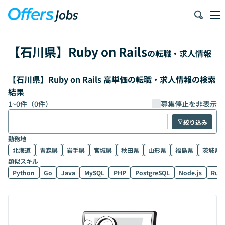
【
石川県
】
Ruby on Rails
の転職・求人情報
【石川県】Ruby on Rails 高単価の転職・求人情報の検索
結果
1
~
0
件（
0
件）
募集停止を非表示
絞り込み
勤務地
北海道
青森県
岩手県
宮城県
秋田県
山形県
福島県
茨城県
類似スキル
Python
Go
Java
MySQL
PHP
PostgreSQL
Node.js
Rub