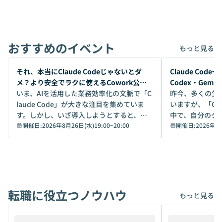
おすすめのイベント
もっと見る
開催前
開催前
それ、本当にClaude Codeじゃないとダ
Claude Co
メ？より安全でラクに使えるCowork公開
Codex・Gem
デモ
いま、AIを活用した業務効率化の文脈で「C
昨今、多くの生
laude Code」が大きな注目を集めていま
いますが、「Code
す。しかし、いざ導入しようとすると、セ
中で、自分のタ
キュリティ面の懸念や権限管理のハードル
開催日:
2026年8月26日(水)19:00
~
20:00
いいのか」を自
開催日:
2026年8
から、気軽に使えないケースも多いのでは
か？ 「なんとなく誰かが良いと言っていた
ないでしょうか。 Coworkは、非エンジニ
から」「SNS
アでも簡単に安全に扱えるよう作られた機
ら」と、周りの
能です。そして実は、日常の業務領域であ
ている方も少な
れば「Coworkで十分にカバーできる」だ
Iのポテンシャル
転職に役立つノウハウ
けでなく、想像以上の範囲まで自動化でき
は、評判ではな
もっと見る
ることは、まだあまり知られていません。
ているAIを選ぶこ
そこで本イベントでは、メルカリで生成AI
もやり取りを重