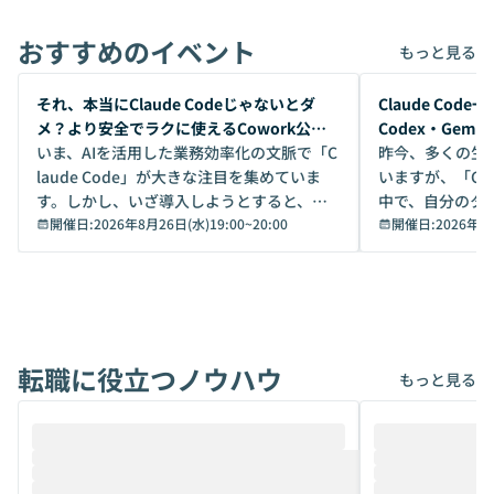
おすすめのイベント
もっと見る
開催前
開催前
それ、本当にClaude Codeじゃないとダ
Claude Co
メ？より安全でラクに使えるCowork公開
Codex・Gem
デモ
いま、AIを活用した業務効率化の文脈で「C
昨今、多くの生
laude Code」が大きな注目を集めていま
いますが、「Code
す。しかし、いざ導入しようとすると、セ
中で、自分のタ
キュリティ面の懸念や権限管理のハードル
開催日:
2026年8月26日(水)19:00
~
20:00
いいのか」を自
開催日:
2026年8
から、気軽に使えないケースも多いのでは
か？ 「なんとなく誰かが良いと言っていた
ないでしょうか。 Coworkは、非エンジニ
から」「SNS
アでも簡単に安全に扱えるよう作られた機
ら」と、周りの
能です。そして実は、日常の業務領域であ
ている方も少な
れば「Coworkで十分にカバーできる」だ
Iのポテンシャル
転職に役立つノウハウ
けでなく、想像以上の範囲まで自動化でき
は、評判ではな
もっと見る
ることは、まだあまり知られていません。
ているAIを選ぶこ
そこで本イベントでは、メルカリで生成AI
もやり取りを重
推進を担当されているハヤカワ五味氏をお
まで文脈を忘れず
迎えし、Coworkを使った業務自動化の実
キストだけでな
際を、公開デモを交えてわかりやすくお伝
うときに一番打率が