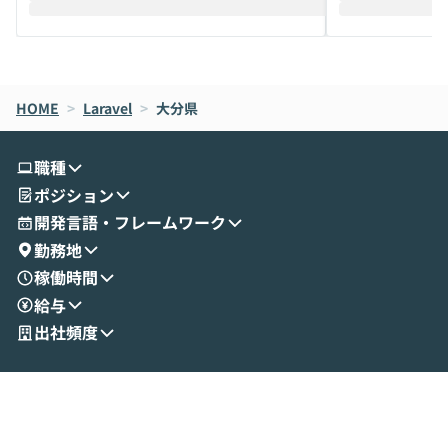
えします。 前半のLTでは、ハヤカワ氏より
え、次々と新し
メルカリでの判断基準をもとに「なぜClau
それぞれの本当
de CodeはNGになりがちで、なぜCowork
スクごとに最適
なら安全なのか」を解説いただいた上で、C
すのは至難の業です。 そこで
HOME
oworkの基本的な機能をご紹介いただきま
>
Laravel
>
大分県
は、LLMのフ
す。 続く公開デモでは、実際にCoworkを
ント構築の最前
使ってワークフローを構築する様子をお見
社松尾研究所の尾
職種
せいただきます。数分でワークフローが完
e・Codex・G
ポジション
成する手軽さや、Gmail等の外部サービス
分けの考え方を紐
とセキュアに連携できるポイントなど、実
使わなくなった
開発言語・フレームワーク
演を通じて具体的なイメージをお届けしま
らではの視点でお
勤務地
す。 後半のディスカッションでは、セキュ
のAIに絞るべ
稼働時間
リティの考え方や社内導入の進め方など、
迷っている方か
給与
現場目線でさらに深掘りしていきます。
最適化したい方
「自分の業務をAIで自動化してみたいけ
ご参加をお待ち
出社頻度
ど、何から始めればいいかわからない」と
いう方にこそ参加いただきたいイベントで
す。