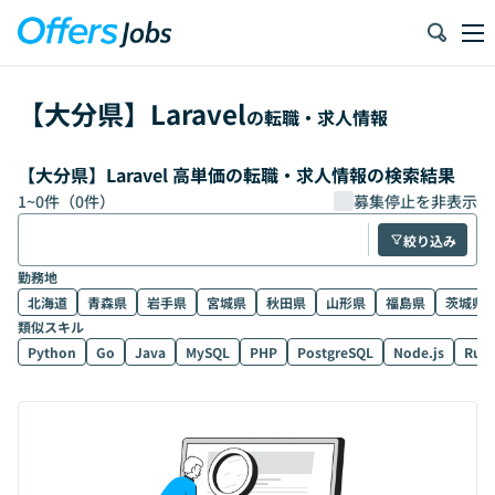
【
大分県
】
Laravel
の転職・求人情報
【大分県】Laravel 高単価の転職・求人情報の検索結果
1
~
0
件（
0
件）
募集停止を非表示
絞り込み
勤務地
北海道
青森県
岩手県
宮城県
秋田県
山形県
福島県
茨城県
類似スキル
Python
Go
Java
MySQL
PHP
PostgreSQL
Node.js
Rub