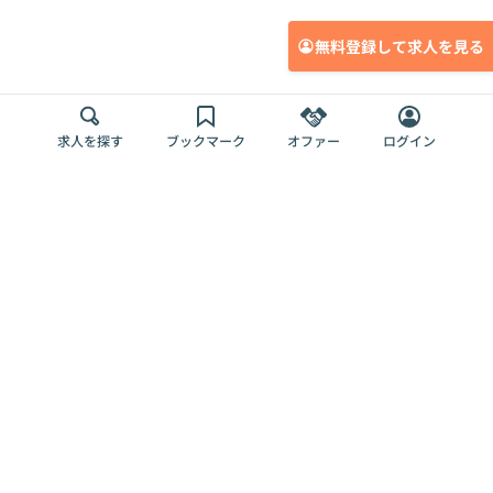
無料登録して求人を見る
求人を探す
ブックマーク
オファー
ログイン
メディア
サービス
キャリアアップ
採用担当者さま
各種媒体
を目指す
トップページ
Offers AI
Offers
ログイン
利用規約
新規登録・ロ
RPO
Magazine
プライバシー
グイン
Offers HR
予算型リテー
ポリシー
案件を探す
Magazine
導入事例
ナー
外部送信ツー
Offers 職務経
Offers デジタ
ルの一覧
歴
ル人材総研
お役立ち
人事AIコンサ
Offers AI
資料
ルティング