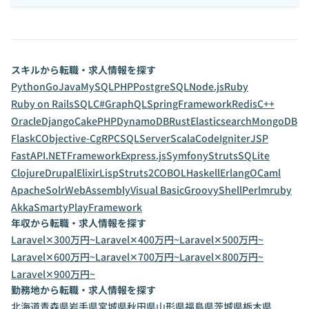
スキルから転職・求人情報を探す
Python
Go
Java
MySQL
PHP
PostgreSQL
Node.js
Ruby
Ruby on Rails
SQL
C#
GraphQL
SpringFramework
Redis
C++
Oracle
Django
CakePHP
DynamoDB
Rust
Elasticsearch
MongoDB
Flask
C
Objective-C
gRPC
SQLServer
Scala
CodeIgniter
JSP
FastAPI
.NETFramework
Express.js
Symfony
Struts
SQLite
Clojure
Drupal
Elixir
Lisp
Struts2
COBOL
Haskell
Erlang
OCaml
ApacheSolr
WebAssembly
Visual Basic
Groovy
Shell
Perl
mruby
Akka
Smarty
PlayFramework
年収から転職・求人情報を探す
Laravel✕300万円~
Laravel✕400万円~
Laravel✕500万円~
Laravel✕600万円~
Laravel✕700万円~
Laravel✕800万円~
Laravel✕900万円~
勤務地から転職・求人情報を探す
北海道
青森県
岩手県
宮城県
秋田県
山形県
福島県
茨城県
栃木県