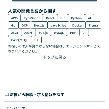
人気の開発言語から探す
AWS
TypeScript
React
Git
Python
AI
Go
GCP
Next.js
JavaScript
Docker
Figma
Java
Azure
Vue.js
MySQL
PHP
UI
PostgreSQL
UX
お探しの求人が見つからない場合は、エージェントサービス
をご利用ください。
トップに戻る
職種から転職・求人情報を探す
エンジニア