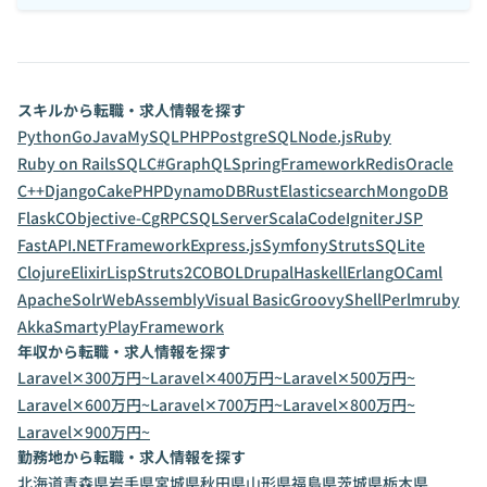
スキルから転職・求人情報を探す
Python
Go
Java
MySQL
PHP
PostgreSQL
Node.js
Ruby
Ruby on Rails
SQL
C#
GraphQL
SpringFramework
Redis
Oracle
C++
Django
CakePHP
DynamoDB
Rust
Elasticsearch
MongoDB
Flask
C
Objective-C
gRPC
SQLServer
Scala
CodeIgniter
JSP
FastAPI
.NETFramework
Express.js
Symfony
Struts
SQLite
Clojure
Elixir
Lisp
Struts2
COBOL
Drupal
Haskell
Erlang
OCaml
ApacheSolr
WebAssembly
Visual Basic
Groovy
Shell
Perl
mruby
Akka
Smarty
PlayFramework
年収から転職・求人情報を探す
Laravel✕300万円~
Laravel✕400万円~
Laravel✕500万円~
Laravel✕600万円~
Laravel✕700万円~
Laravel✕800万円~
Laravel✕900万円~
勤務地から転職・求人情報を探す
北海道
青森県
岩手県
宮城県
秋田県
山形県
福島県
茨城県
栃木県