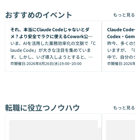
おすすめのイベント
もっと見る
開催前
開催前
それ、本当にClaude Codeじゃないとダ
Claude Co
メ？より安全でラクに使えるCowork公開
Codex・Gem
デモ
いま、AIを活用した業務効率化の文脈で「C
昨今、多くの生
laude Code」が大きな注目を集めていま
いますが、「Code
す。しかし、いざ導入しようとすると、セ
中で、自分のタ
キュリティ面の懸念や権限管理のハードル
開催日:
2026年8月26日(水)19:00
~
20:00
いいのか」を自
開催日:
2026年8
から、気軽に使えないケースも多いのでは
か？ 「なんとなく誰かが良いと言っていた
ないでしょうか。 Coworkは、非エンジニ
から」「SNS
アでも簡単に安全に扱えるよう作られた機
ら」と、周りの
能です。そして実は、日常の業務領域であ
ている方も少な
れば「Coworkで十分にカバーできる」だ
Iのポテンシャル
転職に役立つノウハウ
けでなく、想像以上の範囲まで自動化でき
は、評判ではな
もっと見る
ることは、まだあまり知られていません。
ているAIを選ぶこ
そこで本イベントでは、メルカリで生成AI
もやり取りを重
推進を担当されているハヤカワ五味氏をお
まで文脈を忘れず
迎えし、Coworkを使った業務自動化の実
キストだけでな
際を、公開デモを交えてわかりやすくお伝
うときに一番打率が