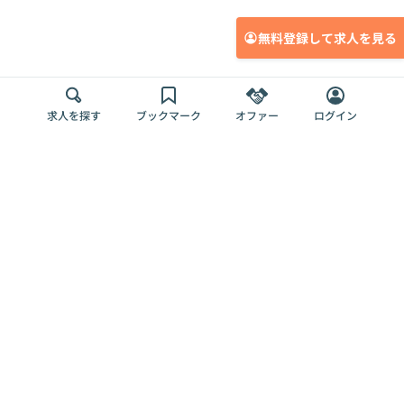
無料登録して求人を見る
求人を探す
ブックマーク
オファー
ログイン
メディア
サービス
キャリアアップ
採用担当者さま
各種媒体
を目指す
トップページ
Offers AI
Offers
ログイン
利用規約
新規登録・ロ
RPO
Magazine
プライバシー
グイン
Offers HR
予算型リテー
ポリシー
案件を探す
Magazine
導入事例
ナー
外部送信ツー
Offers 職務経
Offers デジタ
ルの一覧
歴
ル人材総研
お役立ち
人事AIコンサ
Offers AI
資料
ルティング