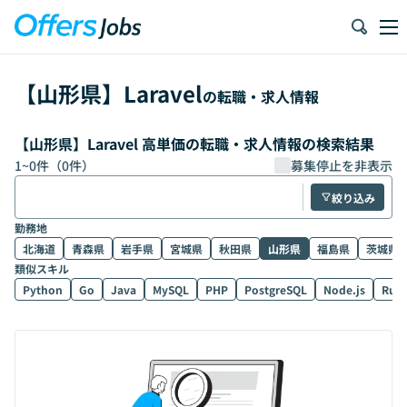
【
山形県
】
Laravel
の転職・求人情報
【山形県】Laravel 高単価の転職・求人情報の検索結果
1
~
0
件（
0
件）
募集停止を非表示
絞り込み
勤務地
北海道
青森県
岩手県
宮城県
秋田県
山形県
福島県
茨城県
類似スキル
Python
Go
Java
MySQL
PHP
PostgreSQL
Node.js
Rub