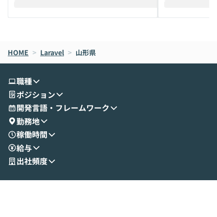
えします。 前半のLTでは、ハヤカワ氏より
え、次々と新し
メルカリでの判断基準をもとに「なぜClau
それぞれの本当
de CodeはNGになりがちで、なぜCowork
スクごとに最適
なら安全なのか」を解説いただいた上で、C
すのは至難の業です。 そこで
HOME
oworkの基本的な機能をご紹介いただきま
>
Laravel
>
山形県
は、LLMのフ
す。 続く公開デモでは、実際にCoworkを
ント構築の最前
使ってワークフローを構築する様子をお見
社松尾研究所の尾
職種
せいただきます。数分でワークフローが完
e・Codex・G
ポジション
成する手軽さや、Gmail等の外部サービス
分けの考え方を紐
とセキュアに連携できるポイントなど、実
使わなくなった
開発言語・フレームワーク
演を通じて具体的なイメージをお届けしま
らではの視点でお
勤務地
す。 後半のディスカッションでは、セキュ
のAIに絞るべ
稼働時間
リティの考え方や社内導入の進め方など、
迷っている方か
給与
現場目線でさらに深掘りしていきます。
最適化したい方
「自分の業務をAIで自動化してみたいけ
ご参加をお待ち
出社頻度
ど、何から始めればいいかわからない」と
いう方にこそ参加いただきたいイベントで
す。