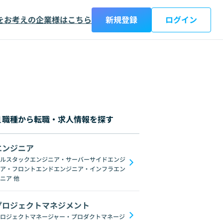
をお考えの企業様はこちら
新規登録
ログイン
職種から転職・求人情報を探す
エンジニア
都
神奈川県
新潟県
富山県
石川県
福井県
山梨県
長野県
岐阜
ルスタックエンジニア・サーバーサイドエンジ
ア・フロントエンドエンジニア・インフラエン
C#
GraphQL
SpringFramework
Redis
C++
Oracle
Django
C
ニア
他
プロジェクトマネジメント
ロジェクトマネージャー・プロダクトマネージ