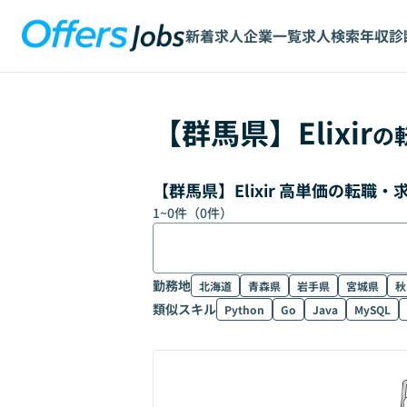
新着求人
企業一覧
求人検索
年収診
【
群馬県
】
Elixir
の
【群馬県】Elixir 高単価の転職
1
~
0
件（
0
件）
勤務地
北海道
青森県
岩手県
宮城県
秋
類似スキル
Python
Go
Java
MySQL