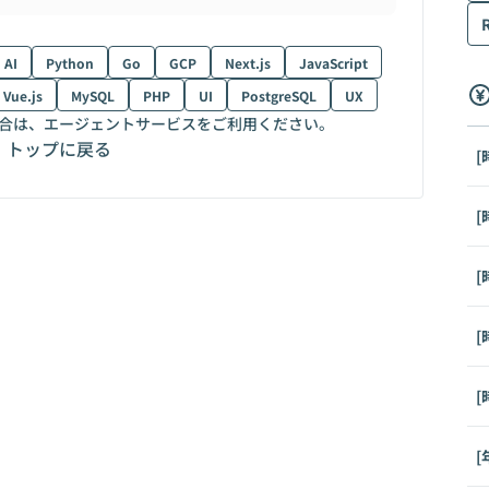
AI
Python
Go
GCP
Next.js
JavaScript
Vue.js
MySQL
PHP
UI
PostgreSQL
UX
合は、エージェントサービスをご利用ください。
トップに戻る
[
[
[
[
[
[