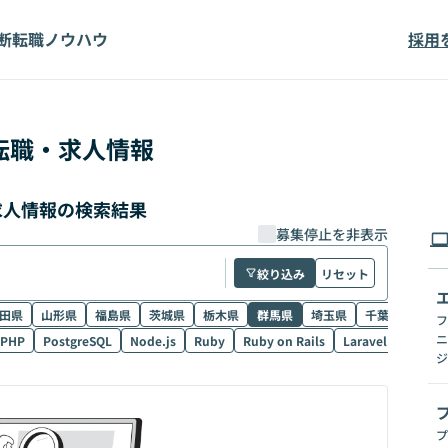
断
転職ノウハウ
採用
転職・求人情報
・求人情報の検索結果
募集停止を非表示
絞り込み
リセット
田県
山形県
福島県
茨城県
栃木県
群馬県
埼玉県
千葉県
東京
フ
ニ
PHP
PostgreSQL
Node.js
Ruby
Ruby on Rails
Laravel
SQL
ジ
プ