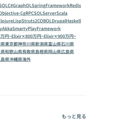
SQL
C#
GraphQL
SpringFramework
Redis
Objective-C
gRPC
SQLServer
Scala
lojure
Lisp
Struts2
COBOL
Drupal
Haskell
y
Akka
Smarty
PlayFramework
00万円~
Elixir✕800万円~
Elixir✕900万円~
葉県
東京都
神奈川県
新潟県
富山県
石川県
良県
和歌山県
鳥取県
島根県
岡山県
広島県
児島県
沖縄県
海外
もっと見る