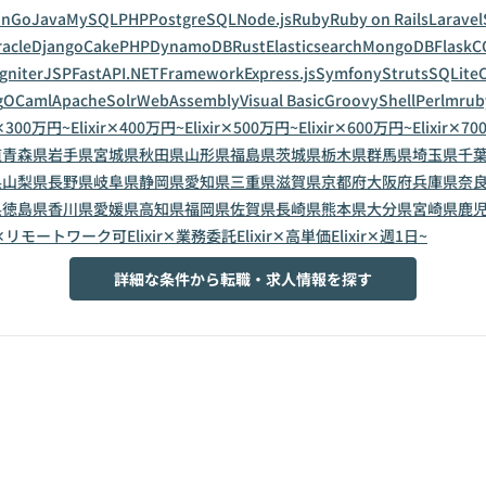
on
Go
Java
MySQL
PHP
PostgreSQL
Node.js
Ruby
Ruby on Rails
Laravel
acle
Django
CakePHP
DynamoDB
Rust
Elasticsearch
MongoDB
Flask
C
gniter
JSP
FastAPI
.NETFramework
Express.js
Symfony
Struts
SQLite
C
g
OCaml
ApacheSolr
WebAssembly
Visual Basic
Groovy
Shell
Perl
mrub
ir✕300万円~
Elixir✕400万円~
Elixir✕500万円~
Elixir✕600万円~
Elixir✕7
道
青森県
岩手県
宮城県
秋田県
山形県
福島県
茨城県
栃木県
群馬県
埼玉県
千
県
山梨県
長野県
岐阜県
静岡県
愛知県
三重県
滋賀県
京都府
大阪府
兵庫県
奈
県
徳島県
香川県
愛媛県
高知県
福岡県
佐賀県
長崎県
熊本県
大分県
宮崎県
鹿
xir✕リモートワーク可
Elixir✕業務委託
Elixir✕高単価
Elixir✕週1日~
詳細な条件から転職・求人情報を探す