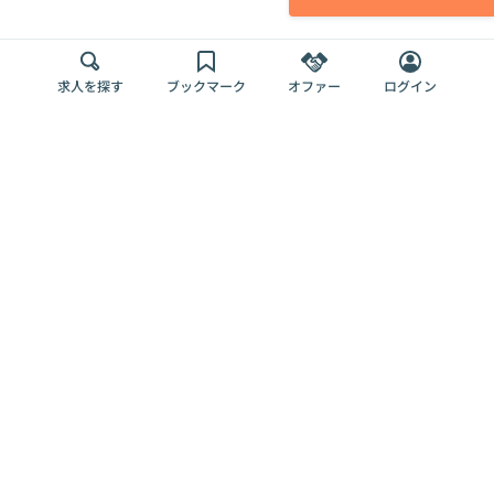
求人を探す
ブックマーク
オファー
ログイン
メディア
サービス
キャリアアップ
採用担当者さま
各種媒体
を目指す
トップページ
Offers AI
Offers
ログイン
利用規約
新規登録・ロ
RPO
Magazine
プライバシー
グイン
Offers HR
予算型リテー
ポリシー
案件を探す
Magazine
導入事例
ナー
外部送信ツー
Offers 職務経
Offers デジタ
ルの一覧
歴
ル人材総研
お役立ち
人事AIコンサ
Offers AI
資料
ルティング
Harness
企業を探す
よくある
求人掲載無料
イベント情報
ご質問
プラン