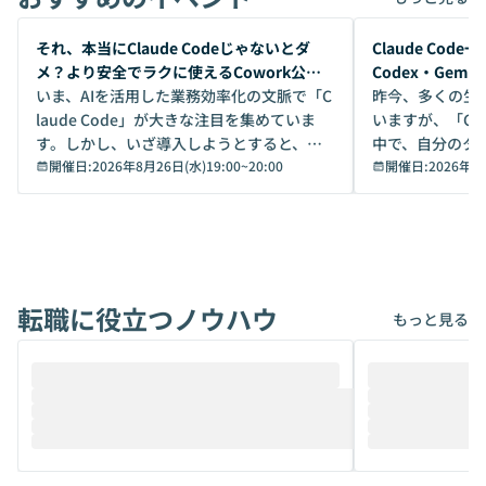
開催前
開催前
それ、本当にClaude Codeじゃないとダ
Claude Co
メ？より安全でラクに使えるCowork公開
Codex・Gem
デモ
いま、AIを活用した業務効率化の文脈で「C
昨今、多くの生
laude Code」が大きな注目を集めていま
いますが、「Code
す。しかし、いざ導入しようとすると、セ
中で、自分のタ
キュリティ面の懸念や権限管理のハードル
開催日:
2026年8月26日(水)19:00
~
20:00
いいのか」を自
開催日:
2026年8
から、気軽に使えないケースも多いのでは
か？ 「なんとなく誰かが良いと言っていた
ないでしょうか。 Coworkは、非エンジニ
から」「SNS
アでも簡単に安全に扱えるよう作られた機
ら」と、周りの
能です。そして実は、日常の業務領域であ
ている方も少な
れば「Coworkで十分にカバーできる」だ
Iのポテンシャル
転職に役立つノウハウ
けでなく、想像以上の範囲まで自動化でき
は、評判ではな
もっと見る
ることは、まだあまり知られていません。
ているAIを選ぶこ
そこで本イベントでは、メルカリで生成AI
もやり取りを重
推進を担当されているハヤカワ五味氏をお
まで文脈を忘れず
迎えし、Coworkを使った業務自動化の実
キストだけでな
際を、公開デモを交えてわかりやすくお伝
うときに一番打率が
えします。 前半のLTでは、ハヤカワ氏より
え、次々と新し
メルカリでの判断基準をもとに「なぜClau
それぞれの本当