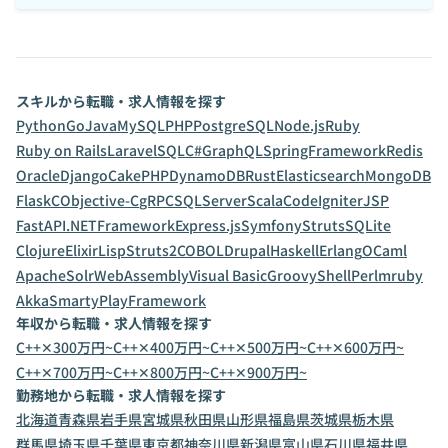
スキルから転職・求人情報を探す
Python
Go
Java
MySQL
PHP
PostgreSQL
Node.js
Ruby
Ruby on Rails
Laravel
SQL
C#
GraphQL
SpringFramework
Redis
Oracle
Django
CakePHP
DynamoDB
Rust
Elasticsearch
MongoDB
Flask
C
Objective-C
gRPC
SQLServer
Scala
CodeIgniter
JSP
FastAPI
.NETFramework
Express.js
Symfony
Struts
SQLite
Clojure
Elixir
Lisp
Struts2
COBOL
Drupal
Haskell
Erlang
OCaml
ApacheSolr
WebAssembly
Visual Basic
Groovy
Shell
Perl
mruby
Akka
Smarty
PlayFramework
年収から転職・求人情報を探す
C++✕300万円~
C++✕400万円~
C++✕500万円~
C++✕600万円~
C++✕700万円~
C++✕800万円~
C++✕900万円~
勤務地から転職・求人情報を探す
北海道
青森県
岩手県
宮城県
秋田県
山形県
福島県
茨城県
栃木県
群馬県
埼玉県
千葉県
東京都
神奈川県
新潟県
富山県
石川県
福井県