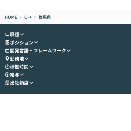
de CodeはNGになりがちで、なぜCowork
スクごとに最適
なら安全なのか」を解説いただいた上で、C
すのは至難の業です。 そこで
HOME
oworkの基本的な機能をご紹介いただきま
>
C++
>
群馬県
は、LLMのフ
す。 続く公開デモでは、実際にCoworkを
ント構築の最前
使ってワークフローを構築する様子をお見
社松尾研究所の尾
職種
せいただきます。数分でワークフローが完
e・Codex・G
ポジション
成する手軽さや、Gmail等の外部サービス
分けの考え方を紐
とセキュアに連携できるポイントなど、実
使わなくなった
開発言語・フレームワーク
演を通じて具体的なイメージをお届けしま
らではの視点でお
勤務地
す。 後半のディスカッションでは、セキュ
のAIに絞るべ
稼働時間
リティの考え方や社内導入の進め方など、
迷っている方か
給与
現場目線でさらに深掘りしていきます。
最適化したい方
「自分の業務をAIで自動化してみたいけ
ご参加をお待ち
出社頻度
ど、何から始めればいいかわからない」と
いう方にこそ参加いただきたいイベントで
す。