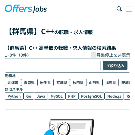
【
群馬県
】
C++
の転職・求人情報
【群馬県】C++ 高単価の転職・求人情報の検索結果
1
~
0
件（
0
件）
募集停止を非表示
絞り込み
勤務地
北海道
青森県
岩手県
宮城県
秋田県
山形県
福島県
茨城県
類似スキル
Python
Go
Java
MySQL
PHP
PostgreSQL
Node.js
Rub