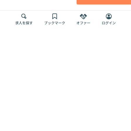
求人を探す
ブックマーク
オファー
ログイン
メディア
サービス
キャリアアップ
採用担当者さま
各種媒体
を目指す
トップページ
Offers AI
Offers
ログイン
利用規約
新規登録・ロ
RPO
Magazine
プライバシー
グイン
Offers HR
予算型リテー
ポリシー
案件を探す
Magazine
導入事例
ナー
外部送信ツー
Offers 職務経
Offers デジタ
ルの一覧
歴
ル人材総研
お役立ち
人事AIコンサ
Offers AI
資料
ルティング
Harness
企業を探す
よくある
求人掲載無料
イベント情報
ご質問
プラン