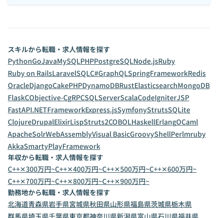
スキルから転職・求人情報を探す
Python
Go
Java
MySQL
PHP
PostgreSQL
Node.js
Ruby
Ruby on Rails
Laravel
SQL
C#
GraphQL
SpringFramework
Redis
Oracle
Django
CakePHP
DynamoDB
Rust
Elasticsearch
MongoDB
Flask
C
Objective-C
gRPC
SQLServer
Scala
CodeIgniter
JSP
FastAPI
.NETFramework
Express.js
Symfony
Struts
SQLite
Clojure
Drupal
Elixir
Lisp
Struts2
COBOL
Haskell
Erlang
OCaml
ApacheSolr
WebAssembly
Visual Basic
Groovy
Shell
Perl
mruby
Akka
Smarty
PlayFramework
年収から転職・求人情報を探す
C++✕300万円~
C++✕400万円~
C++✕500万円~
C++✕600万円~
C++✕700万円~
C++✕800万円~
C++✕900万円~
勤務地から転職・求人情報を探す
北海道
青森県
岩手県
宮城県
秋田県
山形県
福島県
茨城県
栃木県
群馬県
埼玉県
千葉県
東京都
神奈川県
新潟県
富山県
石川県
福井県