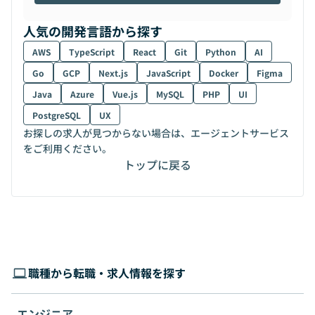
人気の開発言語から探す
AWS
TypeScript
React
Git
Python
AI
Go
GCP
Next.js
JavaScript
Docker
Figma
Java
Azure
Vue.js
MySQL
PHP
UI
PostgreSQL
UX
お探しの求人が見つからない場合は、エージェントサービス
をご利用ください。
トップに戻る
職種から転職・求人情報を探す
エンジニア