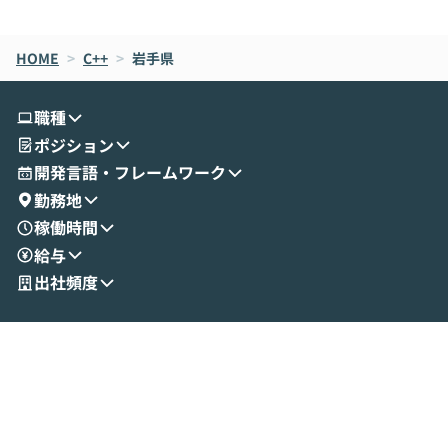
de CodeはNGになりがちで、なぜCowork
スクごとに最適
なら安全なのか」を解説いただいた上で、C
すのは至難の業です。 そこで
HOME
oworkの基本的な機能をご紹介いただきま
>
C++
>
岩手県
は、LLMのフ
す。 続く公開デモでは、実際にCoworkを
ント構築の最前
使ってワークフローを構築する様子をお見
社松尾研究所の尾
職種
せいただきます。数分でワークフローが完
e・Codex・G
ポジション
成する手軽さや、Gmail等の外部サービス
分けの考え方を紐
とセキュアに連携できるポイントなど、実
使わなくなった
開発言語・フレームワーク
演を通じて具体的なイメージをお届けしま
らではの視点でお
勤務地
す。 後半のディスカッションでは、セキュ
のAIに絞るべ
稼働時間
リティの考え方や社内導入の進め方など、
迷っている方か
給与
現場目線でさらに深掘りしていきます。
最適化したい方
「自分の業務をAIで自動化してみたいけ
ご参加をお待ち
出社頻度
ど、何から始めればいいかわからない」と
いう方にこそ参加いただきたいイベントで
す。