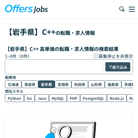
【
岩手県
】
C++
の転職・求人情報
【岩手県】C++ 高単価の転職・求人情報の検索結果
1
~
0
件（
0
件）
募集停止を非表示
絞り込み
勤務地
北海道
青森県
岩手県
宮城県
秋田県
山形県
福島県
茨城県
類似スキル
Python
Go
Java
MySQL
PHP
PostgreSQL
Node.js
Rub