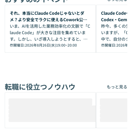
開催前
開催前
それ、本当にClaude Codeじゃないとダ
Claude Co
メ？より安全でラクに使えるCowork公開
Codex・Gem
デモ
いま、AIを活用した業務効率化の文脈で「C
昨今、多くの生
laude Code」が大きな注目を集めていま
いますが、「Code
す。しかし、いざ導入しようとすると、セ
中で、自分のタ
キュリティ面の懸念や権限管理のハードル
開催日:
2026年8月26日(水)19:00
~
20:00
いいのか」を自
開催日:
2026年8
から、気軽に使えないケースも多いのでは
か？ 「なんとなく誰かが良いと言っていた
ないでしょうか。 Coworkは、非エンジニ
から」「SNS
アでも簡単に安全に扱えるよう作られた機
ら」と、周りの
能です。そして実は、日常の業務領域であ
ている方も少な
れば「Coworkで十分にカバーできる」だ
Iのポテンシャル
転職に役立つノウハウ
けでなく、想像以上の範囲まで自動化でき
は、評判ではな
もっと見る
ることは、まだあまり知られていません。
ているAIを選ぶこ
そこで本イベントでは、メルカリで生成AI
もやり取りを重
推進を担当されているハヤカワ五味氏をお
まで文脈を忘れず
迎えし、Coworkを使った業務自動化の実
キストだけでな
際を、公開デモを交えてわかりやすくお伝
うときに一番打率が
えします。 前半のLTでは、ハヤカワ氏より
え、次々と新し
メルカリでの判断基準をもとに「なぜClau
それぞれの本当