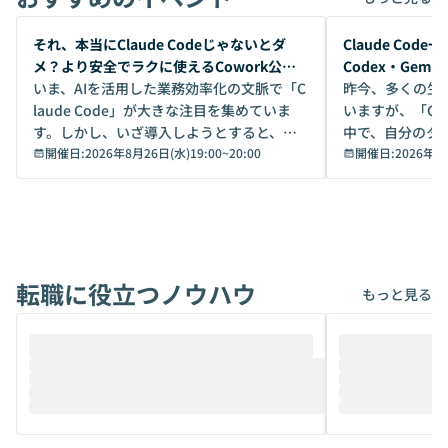
開催前
開催前
それ、本当にClaude Codeじゃないとダ
Claude Co
メ？より安全でラクに使えるCowork公開
Codex・Gem
デモ
いま、AIを活用した業務効率化の文脈で「C
昨今、多くの生
laude Code」が大きな注目を集めていま
いますが、「Code
す。しかし、いざ導入しようとすると、セ
中で、自分のタ
キュリティ面の懸念や権限管理のハードル
開催日:
2026年8月26日(水)19:00
~
20:00
いいのか」を自
開催日:
2026年8
から、気軽に使えないケースも多いのでは
か？ 「なんとなく誰かが良いと言っていた
ないでしょうか。 Coworkは、非エンジニ
から」「SNS
アでも簡単に安全に扱えるよう作られた機
ら」と、周りの
能です。そして実は、日常の業務領域であ
ている方も少な
れば「Coworkで十分にカバーできる」だ
Iのポテンシャル
転職に役立つノウハウ
けでなく、想像以上の範囲まで自動化でき
は、評判ではな
もっと見る
ることは、まだあまり知られていません。
ているAIを選ぶこ
そこで本イベントでは、メルカリで生成AI
もやり取りを重
推進を担当されているハヤカワ五味氏をお
まで文脈を忘れず
迎えし、Coworkを使った業務自動化の実
キストだけでな
際を、公開デモを交えてわかりやすくお伝
うときに一番打率が
えします。 前半のLTでは、ハヤカワ氏より
え、次々と新し
メルカリでの判断基準をもとに「なぜClau
それぞれの本当