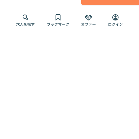
求人を探す
ブックマーク
オファー
ログイン
メディア
サービス
キャリアアップ
採用担当者さま
各種媒体
を目指す
トップページ
Offers AI
Offers
ログイン
利用規約
新規登録・ロ
RPO
Magazine
プライバシー
グイン
Offers HR
予算型リテー
ポリシー
案件を探す
Magazine
導入事例
ナー
外部送信ツー
Offers 職務経
Offers デジタ
ルの一覧
歴
ル人材総研
お役立ち
人事AIコンサ
Offers AI
資料
ルティング
Harness
企業を探す
よくある
求人掲載無料
イベント情報
ご質問
プラン