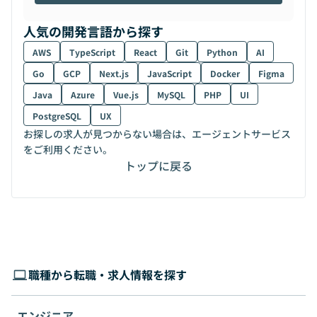
人気の開発言語から探す
AWS
TypeScript
React
Git
Python
AI
Go
GCP
Next.js
JavaScript
Docker
Figma
Java
Azure
Vue.js
MySQL
PHP
UI
PostgreSQL
UX
お探しの求人が見つからない場合は、エージェントサービス
をご利用ください。
トップに戻る
職種から転職・求人情報を探す
エンジニア