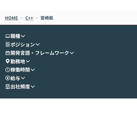
de CodeはNGになりがちで、なぜCowork
スクごとに最適
なら安全なのか」を解説いただいた上で、C
すのは至難の業です。 そこで
HOME
oworkの基本的な機能をご紹介いただきま
>
C++
>
宮崎県
は、LLMのフ
す。 続く公開デモでは、実際にCoworkを
ント構築の最前
使ってワークフローを構築する様子をお見
社松尾研究所の尾
職種
せいただきます。数分でワークフローが完
e・Codex・G
ポジション
成する手軽さや、Gmail等の外部サービス
分けの考え方を紐
とセキュアに連携できるポイントなど、実
使わなくなった
開発言語・フレームワーク
演を通じて具体的なイメージをお届けしま
らではの視点でお
勤務地
す。 後半のディスカッションでは、セキュ
のAIに絞るべ
稼働時間
リティの考え方や社内導入の進め方など、
迷っている方か
給与
現場目線でさらに深掘りしていきます。
最適化したい方
「自分の業務をAIで自動化してみたいけ
ご参加をお待ち
出社頻度
ど、何から始めればいいかわからない」と
いう方にこそ参加いただきたいイベントで
す。