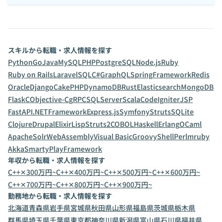
スキルから転職・求人情報を探す
Python
Go
Java
MySQL
PHP
PostgreSQL
Node.js
Ruby
Ruby on Rails
Laravel
SQL
C#
GraphQL
SpringFramework
Redis
Oracle
Django
CakePHP
DynamoDB
Rust
Elasticsearch
MongoDB
Flask
C
Objective-C
gRPC
SQLServer
Scala
CodeIgniter
JSP
FastAPI
.NETFramework
Express.js
Symfony
Struts
SQLite
Clojure
Drupal
Elixir
Lisp
Struts2
COBOL
Haskell
Erlang
OCaml
ApacheSolr
WebAssembly
Visual Basic
Groovy
Shell
Perl
mruby
Akka
Smarty
PlayFramework
年収から転職・求人情報を探す
C++✕300万円~
C++✕400万円~
C++✕500万円~
C++✕600万円~
C++✕700万円~
C++✕800万円~
C++✕900万円~
勤務地から転職・求人情報を探す
北海道
青森県
岩手県
宮城県
秋田県
山形県
福島県
茨城県
栃木県
群馬県
埼玉県
千葉県
東京都
神奈川県
新潟県
富山県
石川県
福井県