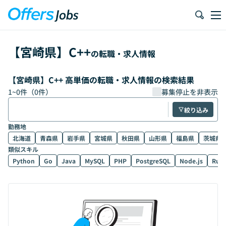
【
宮崎県
】
C++
の転職・求人情報
【宮崎県】C++ 高単価の転職・求人情報の検索結果
1
~
0
件（
0
件）
募集停止を非表示
絞り込み
勤務地
北海道
青森県
岩手県
宮城県
秋田県
山形県
福島県
茨城県
類似スキル
Python
Go
Java
MySQL
PHP
PostgreSQL
Node.js
Rub