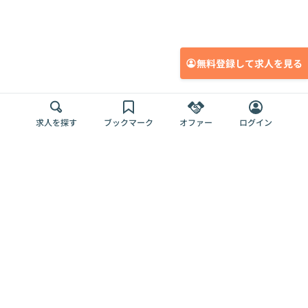
無料登録して求人を見る
求人を探す
ブックマーク
オファー
ログイン
メディア
サービス
キャリアアップ
採用担当者さま
各種媒体
を目指す
トップページ
Offers AI
Offers
ログイン
利用規約
新規登録・ロ
RPO
Magazine
プライバシー
グイン
Offers HR
予算型リテー
ポリシー
案件を探す
Magazine
導入事例
ナー
外部送信ツー
Offers 職務経
Offers デジタ