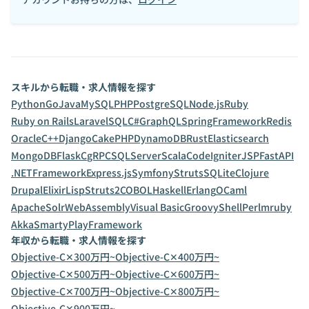
スキルから転職・求人情報を探す
Python
Go
Java
MySQL
PHP
PostgreSQL
Node.js
Ruby
Ruby on Rails
Laravel
SQL
C#
GraphQL
SpringFramework
Redis
Oracle
C++
Django
CakePHP
DynamoDB
Rust
Elasticsearch
MongoDB
Flask
C
gRPC
SQLServer
Scala
CodeIgniter
JSP
FastAPI
.NETFramework
Express.js
Symfony
Struts
SQLite
Clojure
Drupal
Elixir
Lisp
Struts2
COBOL
Haskell
Erlang
OCaml
ApacheSolr
WebAssembly
Visual Basic
Groovy
Shell
Perl
mruby
Akka
Smarty
PlayFramework
年収から転職・求人情報を探す
Objective-C✕300万円~
Objective-C✕400万円~
Objective-C✕500万円~
Objective-C✕600万円~
Objective-C✕700万円~
Objective-C✕800万円~
Objective-C✕900万円~