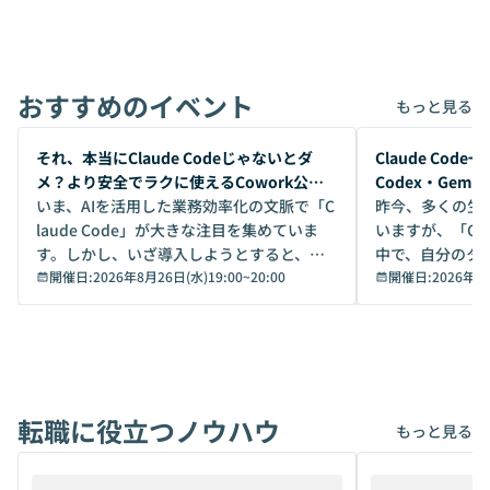
おすすめのイベント
もっと見る
開催前
開催前
それ、本当にClaude Codeじゃないとダ
Claude Co
メ？より安全でラクに使えるCowork公開
Codex・Gem
デモ
いま、AIを活用した業務効率化の文脈で「C
昨今、多くの生
laude Code」が大きな注目を集めていま
いますが、「Code
す。しかし、いざ導入しようとすると、セ
中で、自分のタ
キュリティ面の懸念や権限管理のハードル
開催日:
2026年8月26日(水)19:00
~
20:00
いいのか」を自
開催日:
2026年8
から、気軽に使えないケースも多いのでは
か？ 「なんとなく誰かが良いと言っていた
ないでしょうか。 Coworkは、非エンジニ
から」「SNS
アでも簡単に安全に扱えるよう作られた機
ら」と、周りの
能です。そして実は、日常の業務領域であ
ている方も少な
れば「Coworkで十分にカバーできる」だ
Iのポテンシャル
転職に役立つノウハウ
けでなく、想像以上の範囲まで自動化でき
は、評判ではな
もっと見る
ることは、まだあまり知られていません。
ているAIを選ぶこ
そこで本イベントでは、メルカリで生成AI
もやり取りを重