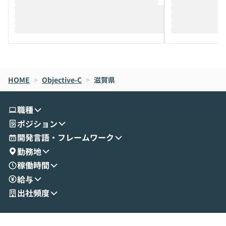
推進を担当されているハヤカワ五味氏をお
まで文脈を忘れず
迎えし、Coworkを使った業務自動化の実
キストだけでな
際を、公開デモを交えてわかりやすくお伝
うときに一番打率が
えします。 前半のLTでは、ハヤカワ氏より
え、次々と新し
メルカリでの判断基準をもとに「なぜClau
それぞれの本当
de CodeはNGになりがちで、なぜCowork
スクごとに最適
なら安全なのか」を解説いただいた上で、C
すのは至難の業です。 そこで
HOME
oworkの基本的な機能をご紹介いただきま
>
Objective-C
>
滋賀県
は、LLMのフ
す。 続く公開デモでは、実際にCoworkを
ント構築の最前
使ってワークフローを構築する様子をお見
社松尾研究所の尾
職種
せいただきます。数分でワークフローが完
e・Codex・G
ポジション
成する手軽さや、Gmail等の外部サービス
分けの考え方を紐
とセキュアに連携できるポイントなど、実
使わなくなった
開発言語・フレームワーク
演を通じて具体的なイメージをお届けしま
らではの視点でお
勤務地
す。 後半のディスカッションでは、セキュ
のAIに絞るべ
稼働時間
リティの考え方や社内導入の進め方など、
迷っている方か
給与
現場目線でさらに深掘りしていきます。
最適化したい方
「自分の業務をAIで自動化してみたいけ
ご参加をお待ち
出社頻度
ど、何から始めればいいかわからない」と
いう方にこそ参加いただきたいイベントで
す。