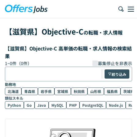
【
滋賀県
】
Objective-C
の転職・求人情報
【滋賀県】Objective-C 高単価の転職・求人情報の検索結
果
1
~
0
件（
0
件）
募集停止を非表示
絞り込み
勤務地
北海道
青森県
岩手県
宮城県
秋田県
山形県
福島県
茨城県
類似スキル
Python
Go
Java
MySQL
PHP
PostgreSQL
Node.js
Rub