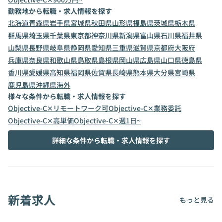
勤務地から転職・求人情報を探す
北海道
青森県
岩手県
宮城県
秋田県
山形県
福島県
茨城県
栃木県
群馬県
埼玉県
千葉県
東京都
神奈川県
新潟県
富山県
石川県
福井県
山梨県
長野県
岐阜県
静岡県
愛知県
三重県
滋賀県
京都府
大阪府
兵庫県
奈良県
和歌山県
鳥取県
島根県
岡山県
広島県
山口県
徳島県
香川県
愛媛県
高知県
福岡県
佐賀県
長崎県
熊本県
大分県
宮崎県
鹿児島県
沖縄県
海外
様々な条件から転職・求人情報を探す
Objective-C✕リモートワーク可
Objective-C✕業務委託
Objective-C✕高単価
Objective-C✕週1日~
詳細な条件から転職・求人情報を探す
新着求人
もっと見る