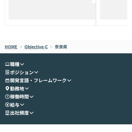
推進を担当されているハヤカワ五味氏をお
まで文脈を忘れず
迎えし、Coworkを使った業務自動化の実
キストだけでな
際を、公開デモを交えてわかりやすくお伝
うときに一番打率が
えします。 前半のLTでは、ハヤカワ氏より
え、次々と新し
メルカリでの判断基準をもとに「なぜClau
それぞれの本当
de CodeはNGになりがちで、なぜCowork
スクごとに最適
なら安全なのか」を解説いただいた上で、C
すのは至難の業です。 そこで
HOME
oworkの基本的な機能をご紹介いただきま
>
Objective-C
>
奈良県
は、LLMのフ
す。 続く公開デモでは、実際にCoworkを
ント構築の最前
使ってワークフローを構築する様子をお見
社松尾研究所の尾
職種
せいただきます。数分でワークフローが完
e・Codex・G
ポジション
成する手軽さや、Gmail等の外部サービス
分けの考え方を紐
とセキュアに連携できるポイントなど、実
使わなくなった
開発言語・フレームワーク
演を通じて具体的なイメージをお届けしま
らではの視点でお
勤務地
す。 後半のディスカッションでは、セキュ
のAIに絞るべ
稼働時間
リティの考え方や社内導入の進め方など、
迷っている方か
給与
現場目線でさらに深掘りしていきます。
最適化したい方
「自分の業務をAIで自動化してみたいけ
ご参加をお待ち
出社頻度
ど、何から始めればいいかわからない」と
いう方にこそ参加いただきたいイベントで
す。