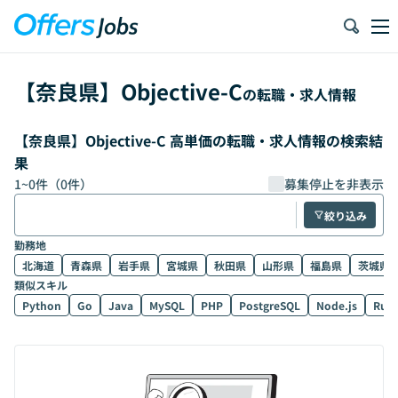
【
奈良県
】
Objective-C
の転職・求人情報
【奈良県】Objective-C 高単価の転職・求人情報の検索結
果
1
~
0
件（
0
件）
募集停止を非表示
絞り込み
勤務地
北海道
青森県
岩手県
宮城県
秋田県
山形県
福島県
茨城県
類似スキル
Python
Go
Java
MySQL
PHP
PostgreSQL
Node.js
Rub