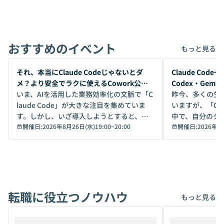
おすすめのイベント
もっと見る
開催前
開催前
それ、本当にClaude Codeじゃないとダ
Claude Co
メ？より安全でラクに使えるCowork公開
Codex・Gem
デモ
いま、AIを活用した業務効率化の文脈で「C
昨今、多くの生
laude Code」が大きな注目を集めていま
いますが、「Code
す。しかし、いざ導入しようとすると、セ
中で、自分のタ
キュリティ面の懸念や権限管理のハードル
開催日:
2026年8月26日(水)19:00
~
20:00
いいのか」を自
開催日:
2026年8
から、気軽に使えないケースも多いのでは
か？ 「なんとなく誰かが良いと言っていた
ないでしょうか。 Coworkは、非エンジニ
から」「SNS
アでも簡単に安全に扱えるよう作られた機
ら」と、周りの
能です。そして実は、日常の業務領域であ
ている方も少な
れば「Coworkで十分にカバーできる」だ
Iのポテンシャル
転職に役立つノウハウ
けでなく、想像以上の範囲まで自動化でき
は、評判ではな
もっと見る
ることは、まだあまり知られていません。
ているAIを選ぶこ
そこで本イベントでは、メルカリで生成AI
もやり取りを重