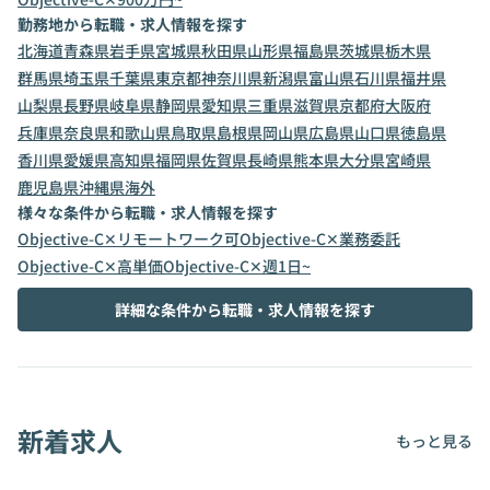
勤務地から転職・求人情報を探す
北海道
青森県
岩手県
宮城県
秋田県
山形県
福島県
茨城県
栃木県
群馬県
埼玉県
千葉県
東京都
神奈川県
新潟県
富山県
石川県
福井県
山梨県
長野県
岐阜県
静岡県
愛知県
三重県
滋賀県
京都府
大阪府
兵庫県
奈良県
和歌山県
鳥取県
島根県
岡山県
広島県
山口県
徳島県
香川県
愛媛県
高知県
福岡県
佐賀県
長崎県
熊本県
大分県
宮崎県
鹿児島県
沖縄県
海外
様々な条件から転職・求人情報を探す
Objective-C✕リモートワーク可
Objective-C✕業務委託
Objective-C✕高単価
Objective-C✕週1日~
詳細な条件から転職・求人情報を探す
新着求人
もっと見る