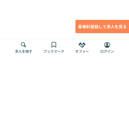
無料登録して求人を見る
求人を探す
ブックマーク
オファー
ログイン
メディア
サービス
キャリアアップ
採用担当者さま
各種媒体
を目指す
トップページ
Offers AI
Offers
ログイン
利用規約
新規登録・ロ
RPO
Magazine
プライバシー
グイン
Offers HR
予算型リテー
ポリシー
案件を探す
Magazine
導入事例
ナー
外部送信ツー
Offers 職務経
Offers デジタ