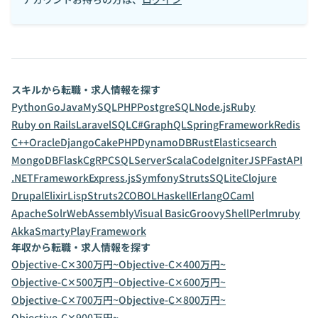
スキルから転職・求人情報を探す
Python
Go
Java
MySQL
PHP
PostgreSQL
Node.js
Ruby
Ruby on Rails
Laravel
SQL
C#
GraphQL
SpringFramework
Redis
C++
Oracle
Django
CakePHP
DynamoDB
Rust
Elasticsearch
MongoDB
Flask
C
gRPC
SQLServer
Scala
CodeIgniter
JSP
FastAPI
.NETFramework
Express.js
Symfony
Struts
SQLite
Clojure
Drupal
Elixir
Lisp
Struts2
COBOL
Haskell
Erlang
OCaml
ApacheSolr
WebAssembly
Visual Basic
Groovy
Shell
Perl
mruby
Akka
Smarty
PlayFramework
年収から転職・求人情報を探す
Objective-C✕300万円~
Objective-C✕400万円~
Objective-C✕500万円~
Objective-C✕600万円~
Objective-C✕700万円~
Objective-C✕800万円~
Objective-C✕900万円~