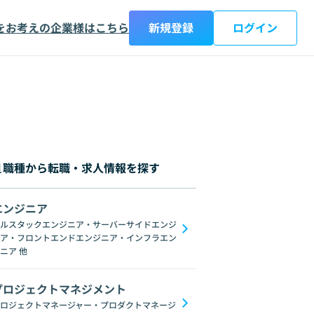
をお考えの企業様はこちら
新規登録
ログイン
職種から転職・求人情報を探す
エンジニア
都
神奈川県
新潟県
富山県
石川県
福井県
山梨県
長野県
岐阜
ルスタックエンジニア・サーバーサイドエンジ
ア・フロントエンドエンジニア・インフラエン
C#
GraphQL
SpringFramework
Redis
Oracle
C++
Django
C
ニア
他
プロジェクトマネジメント
ロジェクトマネージャー・プロダクトマネージ