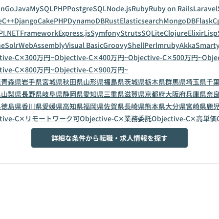
on
Go
Java
MySQL
PHP
PostgreSQL
Node.js
Ruby
Ruby on Rails
Laravel
e
C++
Django
CakePHP
DynamoDB
Rust
Elasticsearch
MongoDB
Flask
C
PI
.NETFramework
Express.js
Symfony
Struts
SQLite
Clojure
Elixir
Lisp
eSolr
WebAssembly
Visual Basic
Groovy
Shell
Perl
mruby
Akka
Smart
ctive-C✕300万円~
Objective-C✕400万円~
Objective-C✕500万円~
Obje
ctive-C✕800万円~
Objective-C✕900万円~
道
青森県
岩手県
宮城県
秋田県
山形県
福島県
茨城県
栃木県
群馬県
埼玉県
千
県
山梨県
長野県
岐阜県
静岡県
愛知県
三重県
滋賀県
京都府
大阪府
兵庫県
奈
県
徳島県
香川県
愛媛県
高知県
福岡県
佐賀県
長崎県
熊本県
大分県
宮崎県
鹿
ective-C✕リモートワーク可
Objective-C✕業務委託
Objective-C✕高単価
詳細な条件から転職・求人情報を探す