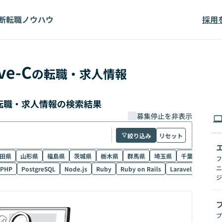
断
転職ノウハウ
採用
ve-C
の転職・求人情報
価の転職・求人情報の検索結果
募集停止を非表示
絞り込み
リセット
田県
山形県
福島県
茨城県
栃木県
群馬県
埼玉県
千葉県
東京
フ
ニ
PHP
PostgreSQL
Node.js
Ruby
Ruby on Rails
Laravel
SQL
ジ
プ