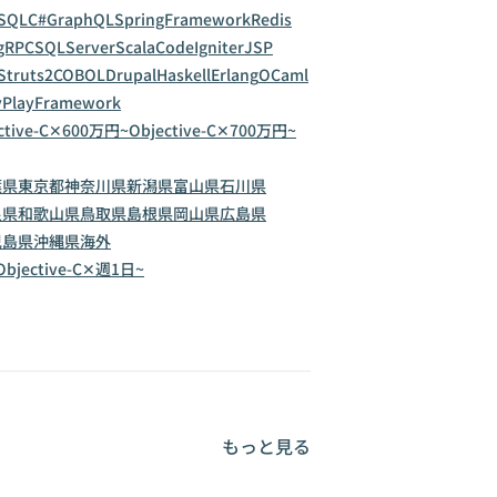
SQL
C#
GraphQL
SpringFramework
Redis
gRPC
SQLServer
Scala
CodeIgniter
JSP
Struts2
COBOL
Drupal
Haskell
Erlang
OCaml
y
PlayFramework
ctive-C✕600万円~
Objective-C✕700万円~
葉県
東京都
神奈川県
新潟県
富山県
石川県
良県
和歌山県
鳥取県
島根県
岡山県
広島県
児島県
沖縄県
海外
Objective-C✕週1日~
もっと見る