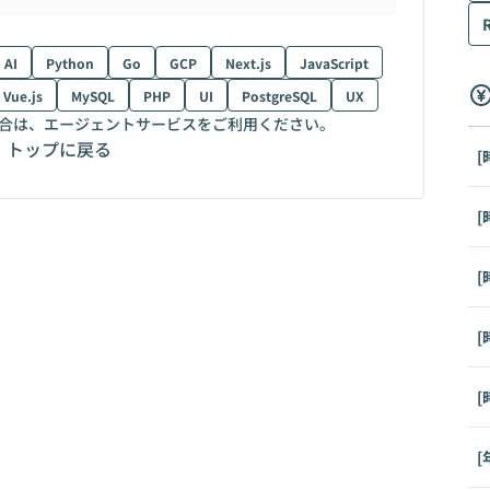
AI
Python
Go
GCP
Next.js
JavaScript
Vue.js
MySQL
PHP
UI
PostgreSQL
UX
合は、エージェントサービスをご利用ください。
トップに戻る
[
[
[
[
[
[