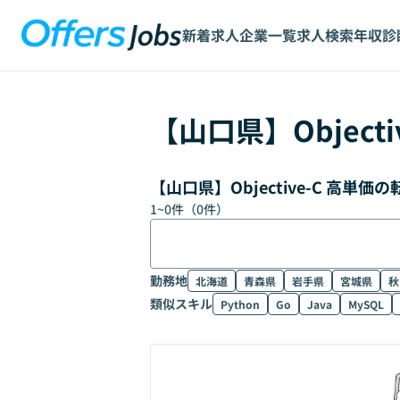
新着求人
企業一覧
求人検索
年収診
【
山口県
】
Objecti
【山口県】Objective-C 高単
1
~
0
件（
0
件）
勤務地
北海道
青森県
岩手県
宮城県
秋
類似スキル
Python
Go
Java
MySQL