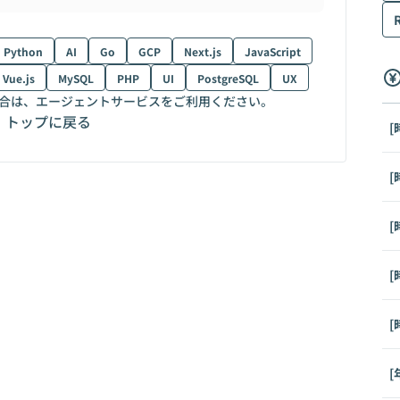
Python
AI
Go
GCP
Next.js
JavaScript
Vue.js
MySQL
PHP
UI
PostgreSQL
UX
合は、エージェントサービスをご利用ください。
トップに戻る
[
[
[
[
[
[