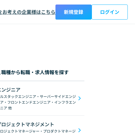
をお考えの企業様はこちら
新規登録
ログイン
職種から転職・求人情報を探す
エンジニア
都
神奈川県
新潟県
富山県
石川県
福井県
山梨県
長野県
岐阜
ルスタックエンジニア・サーバーサイドエンジ
ア・フロントエンドエンジニア・インフラエン
C#
GraphQL
SpringFramework
Redis
C++
Oracle
Django
C
ニア
他
プロジェクトマネジメント
ロジェクトマネージャー・プロダクトマネージ