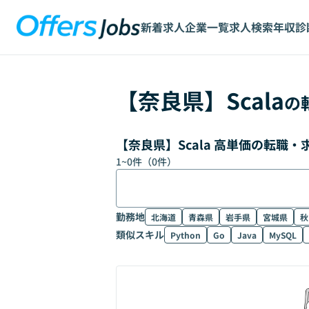
新着求人
企業一覧
求人検索
年収診
【
奈良県
】
Scala
の
【奈良県】Scala 高単価の転職
1
~
0
件（
0
件）
勤務地
北海道
青森県
岩手県
宮城県
秋
類似スキル
Python
Go
Java
MySQL