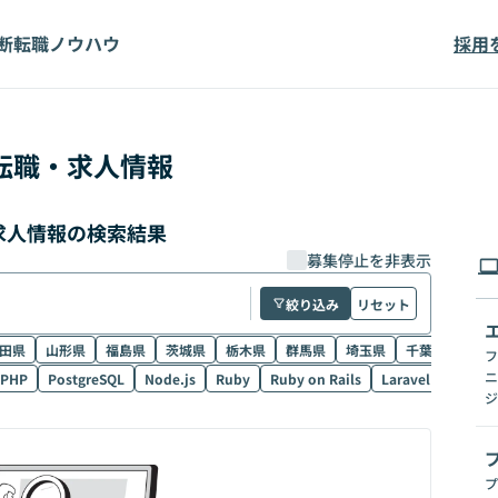
断
転職ノウハウ
採用
転職・求人情報
・求人情報の検索結果
募集停止を非表示
絞り込み
リセット
田県
山形県
福島県
茨城県
栃木県
群馬県
埼玉県
千葉県
東京
フ
ニ
PHP
PostgreSQL
Node.js
Ruby
Ruby on Rails
Laravel
SQL
ジ
プ