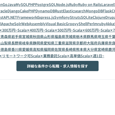
on
Go
Java
MySQL
PHP
PostgreSQL
Node.js
Ruby
Ruby on Rails
Laravel
acle
Django
CakePHP
DynamoDB
Rust
Elasticsearch
MongoDB
Flask
C
astAPI
.NETFramework
Express.js
Symfony
Struts
SQLite
Clojure
Drup
l
ApacheSolr
WebAssembly
Visual Basic
Groovy
Shell
Perl
mruby
Akka
a✕300万円~
Scala✕400万円~
Scala✕500万円~
Scala✕600万円~
Scala✕
道
青森県
岩手県
宮城県
秋田県
山形県
福島県
茨城県
栃木県
群馬県
埼玉県
千
県
山梨県
長野県
岐阜県
静岡県
愛知県
三重県
滋賀県
京都府
大阪府
兵庫県
奈
県
徳島県
香川県
愛媛県
高知県
福岡県
佐賀県
長崎県
熊本県
大分県
宮崎県
鹿
la✕リモートワーク可
Scala✕業務委託
Scala✕高単価
Scala✕週1日~
詳細な条件から転職・求人情報を探す