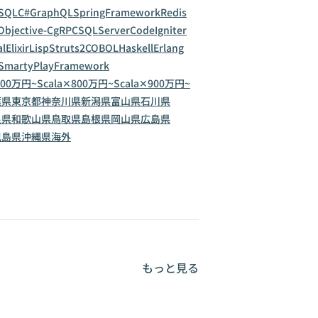
SQL
C#
GraphQL
SpringFramework
Redis
Objective-C
gRPC
SQLServer
CodeIgniter
al
Elixir
Lisp
Struts2
COBOL
Haskell
Erlang
Smarty
PlayFramework
700万円~
Scala✕800万円~
Scala✕900万円~
葉県
東京都
神奈川県
新潟県
富山県
石川県
良県
和歌山県
鳥取県
島根県
岡山県
広島県
児島県
沖縄県
海外
もっと見る