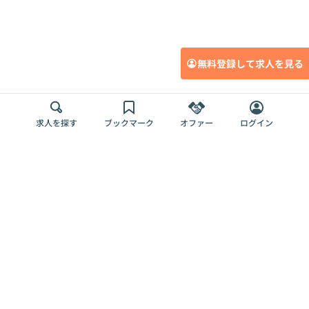
無料登録して求人を見る
求人を探す
ブックマーク
オファー
ログイン
メディア
サービス
キャリアアップ
採用担当者さま
各種媒体
を目指す
トップページ
Offers AI
Offers
ログイン
利用規約
新規登録・ロ
RPO
Magazine
プライバシー
グイン
Offers HR
予算型リテー
ポリシー
案件を探す
Magazine
導入事例
ナー
外部送信ツー
Offers 職務経
Offers デジタ