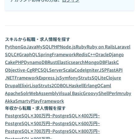
スキルから転職・求人情報を探す
Python
Go
Java
MySQL
PHP
Node.js
Ruby
Ruby on Rails
Laravel
SQL
C#
GraphQL
SpringFramework
Redis
C++
Oracle
Django
CakePHP
DynamoDB
Rust
Elasticsearch
MongoDB
Flask
C
Objective-C
gRPC
SQLServer
Scala
CodeIgniter
JSP
FastAPI
.NETFramework
Express.js
Symfony
Struts
SQLite
Clojure
Drupal
Elixir
Lisp
Struts2
COBOL
Haskell
Erlang
OCaml
ApacheSolr
WebAssembly
Visual Basic
Groovy
Shell
Perl
mruby
Akka
Smarty
PlayFramework
年収から転職・求人情報を探す
PostgreSQL✕300万円~
PostgreSQL✕400万円~
PostgreSQL✕500万円~
PostgreSQL✕600万円~
PostgreSQL✕700万円~
PostgreSQL✕800万円~
PostgreSQL✕900万円~