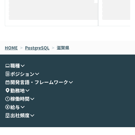
推進を担当されているハヤカワ五味氏をお
まで文脈を忘れず
迎えし、Coworkを使った業務自動化の実
キストだけでな
際を、公開デモを交えてわかりやすくお伝
うときに一番打率が
えします。 前半のLTでは、ハヤカワ氏より
え、次々と新し
メルカリでの判断基準をもとに「なぜClau
それぞれの本当
de CodeはNGになりがちで、なぜCowork
スクごとに最適
なら安全なのか」を解説いただいた上で、C
すのは至難の業です。 そこで
HOME
oworkの基本的な機能をご紹介いただきま
>
PostgreSQL
>
滋賀県
は、LLMのフ
す。 続く公開デモでは、実際にCoworkを
ント構築の最前
使ってワークフローを構築する様子をお見
社松尾研究所の尾
職種
せいただきます。数分でワークフローが完
e・Codex・G
ポジション
成する手軽さや、Gmail等の外部サービス
分けの考え方を紐
とセキュアに連携できるポイントなど、実
使わなくなった
開発言語・フレームワーク
演を通じて具体的なイメージをお届けしま
らではの視点でお
勤務地
す。 後半のディスカッションでは、セキュ
のAIに絞るべ
稼働時間
リティの考え方や社内導入の進め方など、
迷っている方か
給与
現場目線でさらに深掘りしていきます。
最適化したい方
「自分の業務をAIで自動化してみたいけ
ご参加をお待ち
出社頻度
ど、何から始めればいいかわからない」と
いう方にこそ参加いただきたいイベントで
す。