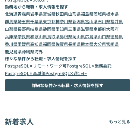
勤務地から転職・求人情報を探す
北海道
青森県
岩手県
宮城県
秋田県
山形県
福島県
茨城県
栃木県
群馬県
埼玉県
千葉県
東京都
神奈川県
新潟県
富山県
石川県
福井県
山梨県
長野県
岐阜県
静岡県
愛知県
三重県
滋賀県
京都府
大阪府
兵庫県
奈良県
和歌山県
鳥取県
島根県
岡山県
広島県
山口県
徳島県
香川県
愛媛県
高知県
福岡県
佐賀県
長崎県
熊本県
大分県
宮崎県
鹿児島県
沖縄県
海外
様々な条件から転職・求人情報を探す
PostgreSQL✕リモートワーク可
PostgreSQL✕業務委託
PostgreSQL✕高単価
PostgreSQL✕週1日~
詳細な条件から転職・求人情報を探す
新着求人
もっと見る