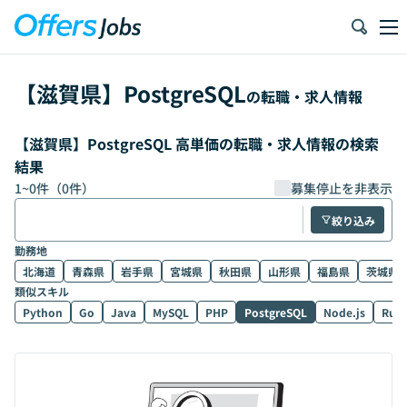
【
滋賀県
】
PostgreSQL
の転職・求人情報
【滋賀県】PostgreSQL 高単価の転職・求人情報の検索
結果
1
~
0
件（
0
件）
募集停止を非表示
絞り込み
勤務地
北海道
青森県
岩手県
宮城県
秋田県
山形県
福島県
茨城県
類似スキル
Python
Go
Java
MySQL
PHP
PostgreSQL
Node.js
Rub