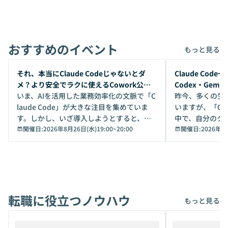
おすすめのイベント
もっと見る
開催前
開催前
それ、本当にClaude Codeじゃないとダ
Claude Co
メ？より安全でラクに使えるCowork公開
Codex・Gem
デモ
いま、AIを活用した業務効率化の文脈で「C
昨今、多くの生
laude Code」が大きな注目を集めていま
いますが、「Code
す。しかし、いざ導入しようとすると、セ
中で、自分のタ
キュリティ面の懸念や権限管理のハードル
開催日:
2026年8月26日(水)19:00
~
20:00
いいのか」を自
開催日:
2026年8
から、気軽に使えないケースも多いのでは
か？ 「なんとなく誰かが良いと言っていた
ないでしょうか。 Coworkは、非エンジニ
から」「SNS
アでも簡単に安全に扱えるよう作られた機
ら」と、周りの
能です。そして実は、日常の業務領域であ
ている方も少な
れば「Coworkで十分にカバーできる」だ
Iのポテンシャル
転職に役立つノウハウ
けでなく、想像以上の範囲まで自動化でき
は、評判ではな
もっと見る
ることは、まだあまり知られていません。
ているAIを選ぶこ
そこで本イベントでは、メルカリで生成AI
もやり取りを重