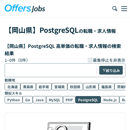
【
岡山県
】
PostgreSQL
の転職・求人情報
【岡山県】PostgreSQL 高単価の転職・求人情報の検索
結果
1
~
0
件（
0
件）
募集停止を非表示
絞り込み
勤務地
北海道
青森県
岩手県
宮城県
秋田県
山形県
福島県
茨城県
類似スキル
Python
Go
Java
MySQL
PHP
PostgreSQL
Node.js
Rub