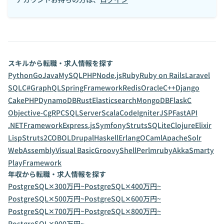
スキルから転職・求人情報を探す
Python
Go
Java
MySQL
PHP
Node.js
Ruby
Ruby on Rails
Laravel
SQL
C#
GraphQL
SpringFramework
Redis
Oracle
C++
Django
CakePHP
DynamoDB
Rust
Elasticsearch
MongoDB
Flask
C
Objective-C
gRPC
SQLServer
Scala
CodeIgniter
JSP
FastAPI
.NETFramework
Express.js
Symfony
Struts
SQLite
Clojure
Elixir
Lisp
Struts2
COBOL
Drupal
Haskell
Erlang
OCaml
ApacheSolr
WebAssembly
Visual Basic
Groovy
Shell
Perl
mruby
Akka
Smarty
PlayFramework
年収から転職・求人情報を探す
PostgreSQL✕300万円~
PostgreSQL✕400万円~
PostgreSQL✕500万円~
PostgreSQL✕600万円~
PostgreSQL✕700万円~
PostgreSQL✕800万円~
PostgreSQL✕900万円~