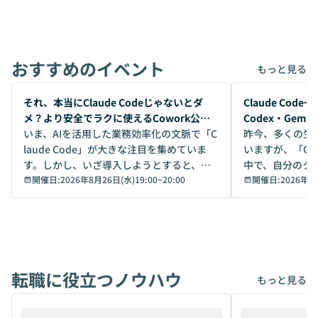
おすすめのイベント
もっと見る
開催前
開催前
それ、本当にClaude Codeじゃないとダ
Claude Co
メ？より安全でラクに使えるCowork公開
Codex・Gem
デモ
いま、AIを活用した業務効率化の文脈で「C
昨今、多くの生
laude Code」が大きな注目を集めていま
いますが、「Code
す。しかし、いざ導入しようとすると、セ
中で、自分のタ
キュリティ面の懸念や権限管理のハードル
開催日:
2026年8月26日(水)19:00
~
20:00
いいのか」を自
開催日:
2026年8
から、気軽に使えないケースも多いのでは
か？ 「なんとなく誰かが良いと言っていた
ないでしょうか。 Coworkは、非エンジニ
から」「SNS
アでも簡単に安全に扱えるよう作られた機
ら」と、周りの
能です。そして実は、日常の業務領域であ
ている方も少な
れば「Coworkで十分にカバーできる」だ
Iのポテンシャル
転職に役立つノウハウ
けでなく、想像以上の範囲まで自動化でき
は、評判ではな
もっと見る
ることは、まだあまり知られていません。
ているAIを選ぶこ
そこで本イベントでは、メルカリで生成AI
もやり取りを重