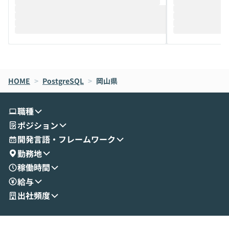
推進を担当されているハヤカワ五味氏をお
まで文脈を忘れず
迎えし、Coworkを使った業務自動化の実
キストだけでな
際を、公開デモを交えてわかりやすくお伝
うときに一番打率が
えします。 前半のLTでは、ハヤカワ氏より
え、次々と新し
メルカリでの判断基準をもとに「なぜClau
それぞれの本当
de CodeはNGになりがちで、なぜCowork
スクごとに最適
なら安全なのか」を解説いただいた上で、C
すのは至難の業です。 そこで
HOME
oworkの基本的な機能をご紹介いただきま
>
PostgreSQL
>
岡山県
は、LLMのフ
す。 続く公開デモでは、実際にCoworkを
ント構築の最前
使ってワークフローを構築する様子をお見
社松尾研究所の尾
職種
せいただきます。数分でワークフローが完
e・Codex・G
ポジション
成する手軽さや、Gmail等の外部サービス
分けの考え方を紐
とセキュアに連携できるポイントなど、実
使わなくなった
開発言語・フレームワーク
演を通じて具体的なイメージをお届けしま
らではの視点でお
勤務地
す。 後半のディスカッションでは、セキュ
のAIに絞るべ
稼働時間
リティの考え方や社内導入の進め方など、
迷っている方か
給与
現場目線でさらに深掘りしていきます。
最適化したい方
「自分の業務をAIで自動化してみたいけ
ご参加をお待ち
出社頻度
ど、何から始めればいいかわからない」と
いう方にこそ参加いただきたいイベントで
す。