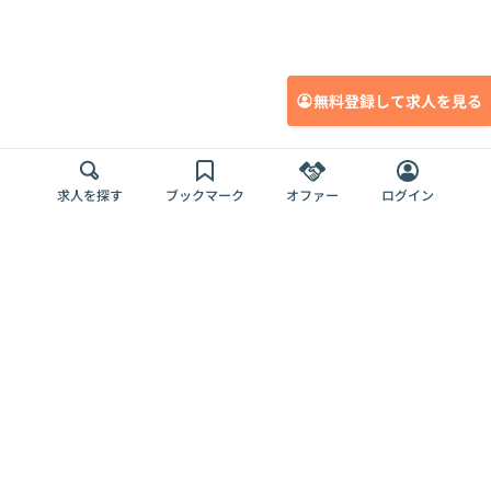
無料登録して求人を見る
求人を探す
ブックマーク
オファー
ログイン
メディア
サービス
キャリアアップ
採用担当者さま
各種媒体
を目指す
トップページ
Offers AI
Offers
ログイン
利用規約
新規登録・ロ
RPO
Magazine
プライバシー
グイン
Offers HR
予算型リテー
ポリシー
案件を探す
Magazine
導入事例
ナー
外部送信ツー
Offers 職務経
Offers デジタ