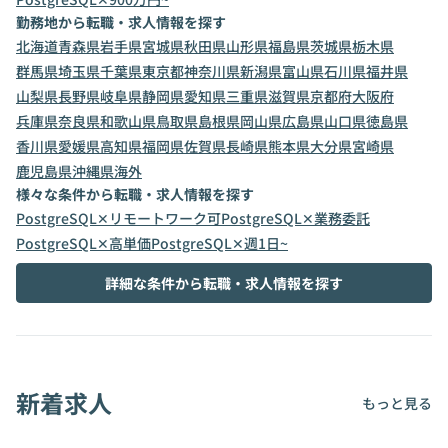
勤務地から転職・求人情報を探す
北海道
青森県
岩手県
宮城県
秋田県
山形県
福島県
茨城県
栃木県
群馬県
埼玉県
千葉県
東京都
神奈川県
新潟県
富山県
石川県
福井県
山梨県
長野県
岐阜県
静岡県
愛知県
三重県
滋賀県
京都府
大阪府
兵庫県
奈良県
和歌山県
鳥取県
島根県
岡山県
広島県
山口県
徳島県
香川県
愛媛県
高知県
福岡県
佐賀県
長崎県
熊本県
大分県
宮崎県
鹿児島県
沖縄県
海外
様々な条件から転職・求人情報を探す
PostgreSQL✕リモートワーク可
PostgreSQL✕業務委託
PostgreSQL✕高単価
PostgreSQL✕週1日~
詳細な条件から転職・求人情報を探す
新着求人
もっと見る