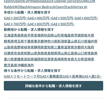
Fastly
OpenAI API
Hadoop
Azure OpenAI Service
SORACOM
RabbitMQ
Bash
Amazon Bedrock
OpenStack
Vertex AI
年収から転職・求人情報を探す
GAE✕300万円~
GAE✕400万円~
GAE✕500万円~
GAE✕600万円~
GAE✕700万円~
GAE✕800万円~
GAE✕900万円~
勤務地から転職・求人情報を探す
北海道
青森県
岩手県
宮城県
秋田県
山形県
福島県
茨城県
栃木県
群馬県
埼玉県
千葉県
東京都
神奈川県
新潟県
富山県
石川県
福井県
山梨県
長野県
岐阜県
静岡県
愛知県
三重県
滋賀県
京都府
大阪府
兵庫県
奈良県
和歌山県
鳥取県
島根県
岡山県
広島県
山口県
徳島県
香川県
愛媛県
高知県
福岡県
佐賀県
長崎県
熊本県
大分県
宮崎県
鹿児島県
沖縄県
海外
様々な条件から転職・求人情報を探す
GAE✕リモートワーク可
GAE✕業務委託
GAE✕高単価
GAE✕週1日~
詳細な条件から転職・求人情報を探す