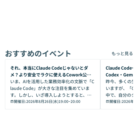
おすすめのイベント
もっと見る
開催前
開催前
それ、本当にClaude Codeじゃないとダ
Claude Co
メ？より安全でラクに使えるCowork公開
Codex・Gem
デモ
いま、AIを活用した業務効率化の文脈で「C
昨今、多くの生
laude Code」が大きな注目を集めていま
いますが、「Code
す。しかし、いざ導入しようとすると、セ
中で、自分のタ
キュリティ面の懸念や権限管理のハードル
開催日:
2026年8月26日(水)19:00
~
20:00
いいのか」を自
開催日:
2026年8
から、気軽に使えないケースも多いのでは
か？ 「なんとなく誰かが良いと言っていた
ないでしょうか。 Coworkは、非エンジニ
から」「SNS
アでも簡単に安全に扱えるよう作られた機
ら」と、周りの
能です。そして実は、日常の業務領域であ
ている方も少な
れば「Coworkで十分にカバーできる」だ
Iのポテンシャル