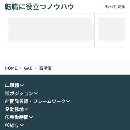
転職に役立つノウハウ
けでなく、想像以上の範囲まで自動化でき
は、評判ではな
もっと見る
ることは、まだあまり知られていません。
ているAIを選ぶこ
そこで本イベントでは、メルカリで生成AI
もやり取りを重
推進を担当されているハヤカワ五味氏をお
まで文脈を忘れず
迎えし、Coworkを使った業務自動化の実
キストだけでな
際を、公開デモを交えてわかりやすくお伝
うときに一番打率が
えします。 前半のLTでは、ハヤカワ氏より
え、次々と新し
メルカリでの判断基準をもとに「なぜClau
それぞれの本当
de CodeはNGになりがちで、なぜCowork
スクごとに最適
なら安全なのか」を解説いただいた上で、C
すのは至難の業です。 そこで
HOME
oworkの基本的な機能をご紹介いただきま
>
GAE
>
高単価
は、LLMのフ
す。 続く公開デモでは、実際にCoworkを
ント構築の最前
使ってワークフローを構築する様子をお見
社松尾研究所の尾
職種
せいただきます。数分でワークフローが完
e・Codex・G
ポジション
成する手軽さや、Gmail等の外部サービス
分けの考え方を紐
とセキュアに連携できるポイントなど、実
使わなくなった
開発言語・フレームワーク
演を通じて具体的なイメージをお届けしま
らではの視点でお
勤務地
す。 後半のディスカッションでは、セキュ
のAIに絞るべ
稼働時間
リティの考え方や社内導入の進め方など、
迷っている方か
給与
現場目線でさらに深掘りしていきます。
最適化したい方