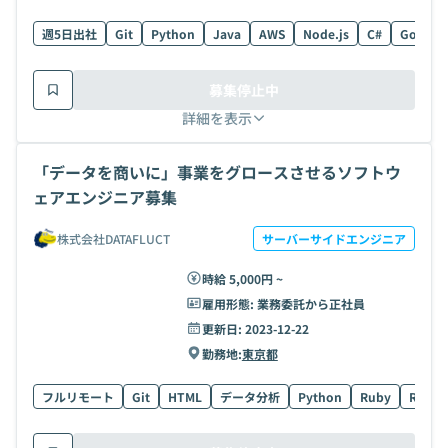
週5日出社
Git
Python
Java
AWS
Node.js
C#
Go
Sc
募集停止中
詳細を表示
「データを商いに」事業をグロースさせるソフトウ
ェアエンジニア募集
株式会社DATAFLUCT
サーバーサイドエンジニア
時給 5,000円 ~
雇用形態:
業務委託から正社員
更新日:
2023-12-22
勤務地:
東京都
フルリモート
Git
HTML
データ分析
Python
Ruby
Ruby o