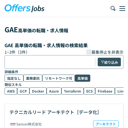
GAE
高単価の転職・求人情報
GAE 高単価の転職・求人情報の検索結果
1
~
3
件（
3
件）
募集停止を非表示
絞り込み
詳細条件
指定なし
業務委託
リモートワーク可
高単価
類似スキル
AWS
GCP
Docker
Azure
Terraform
ECS
Firebase
Linux
テクニカルリード アーキテクト［データ化］
Sansan株式会社
アーキテクト