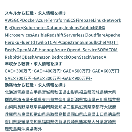
スキルから転職・求人情報を探す
AWS
GCP
Docker
Azure
Terraform
ECS
Firebase
Linux
Network
BigQuery
Kubernetes
Datadog
Jenkins
Zabbix
NGINX
Microservices
Ansible
Redshift
Serverless
Cloudflare
Apache
Heroku
Fluentd
Twilio
TCP/IP
Capistrano
Embulk
Chef
MQTT
Fastly
OpenAI API
Hadoop
Azure OpenAI Service
SORACOM
RabbitMQ
Bash
Amazon Bedrock
OpenStack
Vertex AI
年収から転職・求人情報を探す
GAE✕300万円~
GAE✕400万円~
GAE✕500万円~
GAE✕600万円~
GAE✕700万円~
GAE✕800万円~
GAE✕900万円~
勤務地から転職・求人情報を探す
北海道
青森県
岩手県
宮城県
秋田県
山形県
福島県
茨城県
栃木県
群馬県
埼玉県
千葉県
東京都
神奈川県
新潟県
富山県
石川県
福井県
山梨県
長野県
岐阜県
静岡県
愛知県
三重県
滋賀県
京都府
大阪府
兵庫県
奈良県
和歌山県
鳥取県
島根県
岡山県
広島県
山口県
徳島県
香川県
愛媛県
高知県
福岡県
佐賀県
長崎県
熊本県
大分県
宮崎県
鹿児島県
沖縄県
海外