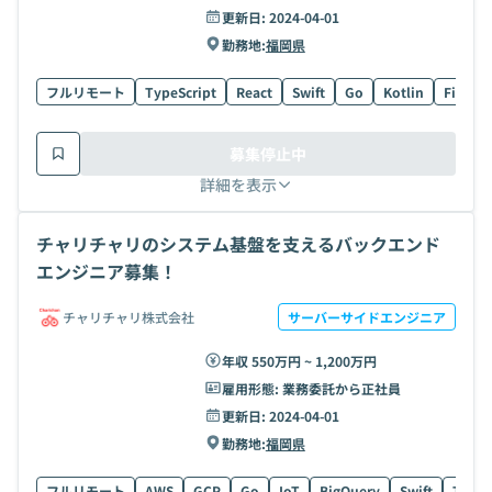
更新日:
2024-04-01
勤務地:
福岡県
フルリモート
TypeScript
React
Swift
Go
Kotlin
Figma
募集停止中
詳細を表示
チャリチャリのシステム基盤を支えるバックエンド
エンジニア募集！
チャリチャリ株式会社
サーバーサイドエンジニア
年収 550万円 ~ 1,200万円
雇用形態:
業務委託から正社員
更新日:
2024-04-01
勤務地:
福岡県
フルリモート
AWS
GCP
Go
IoT
BigQuery
Swift
TypeS