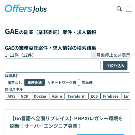
GAE
の副業（業務委託）案件・求人情報
GAEの業務委託案件・求人情報の検索結果
1
~
12
件（
12
件）
募集停止を非表示
絞り込み
詳細条件
指定なし
業務委託
リモートワーク可
高単価
類似スキル
AWS
GCP
Docker
Azure
Terraform
ECS
Firebase
Linux
【Go言語へ全面リプレイス】PHPのレガシー環境を
刷新！サーバーエンジニア募集！