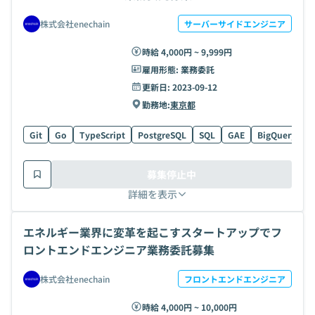
株式会社enechain
サーバーサイドエンジニア
時給 4,000円 ~ 9,999円
雇用形態:
業務委託
更新日:
2023-09-12
勤務地:
東京都
Git
Go
TypeScript
PostgreSQL
SQL
GAE
BigQuery
G
募集停止中
詳細を表示
エネルギー業界に変革を起こすスタートアップでフ
ロントエンドエンジニア業務委託募集
株式会社enechain
フロントエンドエンジニア
時給 4,000円 ~ 10,000円