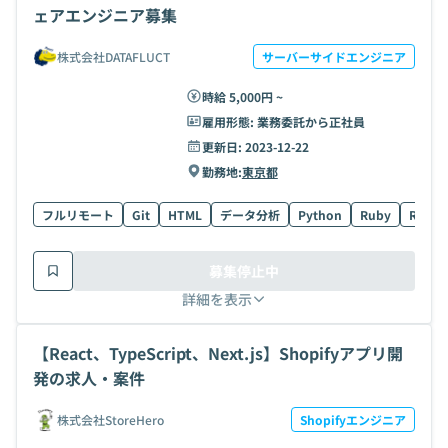
ェアエンジニア募集
株式会社DATAFLUCT
サーバーサイドエンジニア
時給 5,000円 ~
雇用形態:
業務委託から正社員
更新日:
2023-12-22
勤務地:
東京都
フルリモート
Git
HTML
データ分析
Python
Ruby
Ruby o
募集停止中
詳細を表示
【React、TypeScript、Next.js】Shopifyアプリ開
発の求人・案件
株式会社StoreHero
Shopifyエンジニア