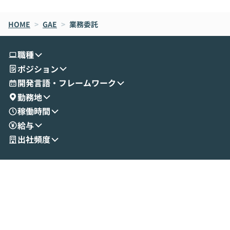
de CodeはNGになりがちで、なぜCowork
スクごとに最適
なら安全なのか」を解説いただいた上で、C
すのは至難の業です。 そこで
HOME
oworkの基本的な機能をご紹介いただきま
>
GAE
>
業務委託
は、LLMのフ
す。 続く公開デモでは、実際にCoworkを
ント構築の最前
使ってワークフローを構築する様子をお見
社松尾研究所の尾
職種
せいただきます。数分でワークフローが完
e・Codex・G
ポジション
成する手軽さや、Gmail等の外部サービス
分けの考え方を紐
とセキュアに連携できるポイントなど、実
使わなくなった
開発言語・フレームワーク
演を通じて具体的なイメージをお届けしま
らではの視点でお
勤務地
す。 後半のディスカッションでは、セキュ
のAIに絞るべ
稼働時間
リティの考え方や社内導入の進め方など、
迷っている方か
給与
現場目線でさらに深掘りしていきます。
最適化したい方
「自分の業務をAIで自動化してみたいけ
ご参加をお待ち
出社頻度
ど、何から始めればいいかわからない」と
いう方にこそ参加いただきたいイベントで
す。