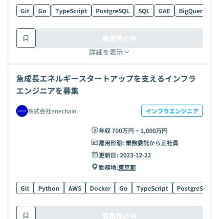
Git
Go
TypeScript
PostgreSQL
SQL
GAE
BigQuery
G
募集停止中
詳細を表示
急成長エネルギースタートアップを支えるインフラ
エンジニアを募集
株式会社enechain
インフラエンジニア
年収 700万円 ~ 1,000万円
雇用形態:
業務委託から正社員
更新日:
2023-12-22
勤務地:
東京都
Git
Python
AWS
Docker
Go
TypeScript
PostgreSQL
募集停止中