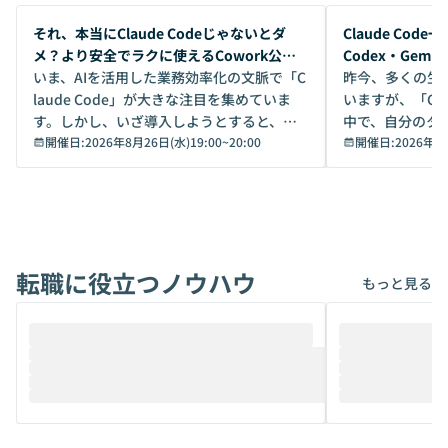
開催前
開催前
それ、本当にClaude Codeじゃないとダ
Claude Co
メ？より安全でラクに使えるCowork公開
Codex・Gem
デモ
いま、AIを活用した業務効率化の文脈で「C
昨今、多くの生
laude Code」が大きな注目を集めていま
いますが、「Code
す。しかし、いざ導入しようとすると、セ
中で、自分のタ
キュリティ面の懸念や権限管理のハードル
開催日:
2026年8月26日(水)19:00
~
20:00
いいのか」を自
開催日:
2026年8
から、気軽に使えないケースも多いのでは
か？ 「なんとなく誰かが良いと言っていた
ないでしょうか。 Coworkは、非エンジニ
から」「SNS
アでも簡単に安全に扱えるよう作られた機
ら」と、周りの
能です。そして実は、日常の業務領域であ
ている方も少な
れば「Coworkで十分にカバーできる」だ
Iのポテンシャル
転職に役立つノウハウ
けでなく、想像以上の範囲まで自動化でき
は、評判ではな
もっと見る
ることは、まだあまり知られていません。
ているAIを選ぶこ
そこで本イベントでは、メルカリで生成AI
もやり取りを重
推進を担当されているハヤカワ五味氏をお
まで文脈を忘れず
迎えし、Coworkを使った業務自動化の実
キストだけでな
際を、公開デモを交えてわかりやすくお伝
うときに一番打率が
えします。 前半のLTでは、ハヤカワ氏より
え、次々と新し
メルカリでの判断基準をもとに「なぜClau
それぞれの本当