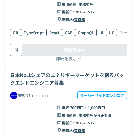
雇用形態:
業務委託
更新日:
2023-12-22
勤務地:
東京都
Git
TypeScript
React
GAE
GraphQL
UI
UX
ユーザー
募集停止中
詳細を表示
日本No.1シェアのエネルギーマーケットを創るバッ
クエンドエンジニア募集
株式会社enechain
サーバーサイドエンジニア
年収 700万円 ~ 1,000万円
雇用形態:
業務委託から正社員
更新日:
2023-12-22
勤務地:
東京都