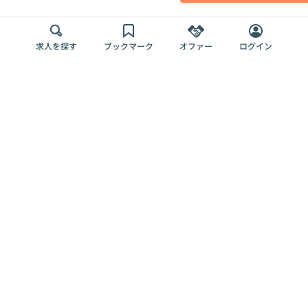
求人を探す
ブックマーク
オファー
ログイン
メディア
サービス
キャリアアップ
採用担当者さま
各種媒体
を目指す
トップページ
Offers AI
Offers
ログイン
利用規約
新規登録・ロ
RPO
Magazine
プライバシー
グイン
Offers HR
予算型リテー
ポリシー
案件を探す
Magazine
導入事例
ナー
外部送信ツー
Offers 職務経
Offers デジタ
ルの一覧
歴
ル人材総研
お役立ち
人事AIコンサ
Offers AI
資料
ルティング
Harness
企業を探す
よくある
求人掲載無料
イベント情報
ご質問
プラン
ヘルプページ