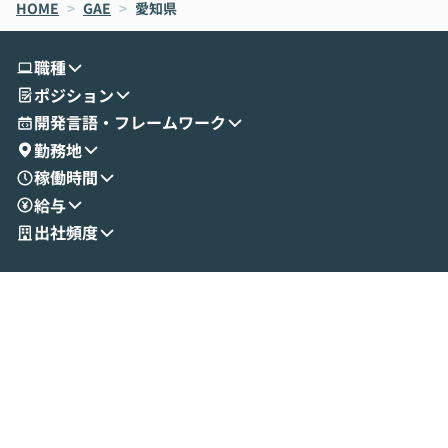
HOME
oworkの基本的な機能をご紹介いただきま
>
GAE
>
愛知県
は、LLMのフ
す。 続く公開デモでは、実際にCoworkを
ント構築の最前
使ってワークフローを構築する様子をお見
社松尾研究所の尾
職種
せいただきます。数分でワークフローが完
e・Codex・G
ポジション
成する手軽さや、Gmail等の外部サービス
分けの考え方を紐
とセキュアに連携できるポイントなど、実
使わなくなった
開発言語・フレームワーク
演を通じて具体的なイメージをお届けしま
らではの視点でお
勤務地
す。 後半のディスカッションでは、セキュ
のAIに絞るべ
稼働時間
リティの考え方や社内導入の進め方など、
迷っている方か
給与
現場目線でさらに深掘りしていきます。
最適化したい方
「自分の業務をAIで自動化してみたいけ
ご参加をお待ち
出社頻度
ど、何から始めればいいかわからない」と
いう方にこそ参加いただきたいイベントで
す。