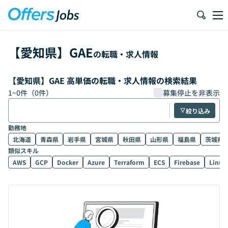
【
愛知県
】
GAE
の転職・求人情報
【愛知県】GAE 高単価の転職・求人情報の検索結果
1
~
0
件（
0
件）
募集停止を非表示
絞り込み
勤務地
北海道
青森県
岩手県
宮城県
秋田県
山形県
福島県
茨城県
類似スキル
AWS
GCP
Docker
Azure
Terraform
ECS
Firebase
Linux