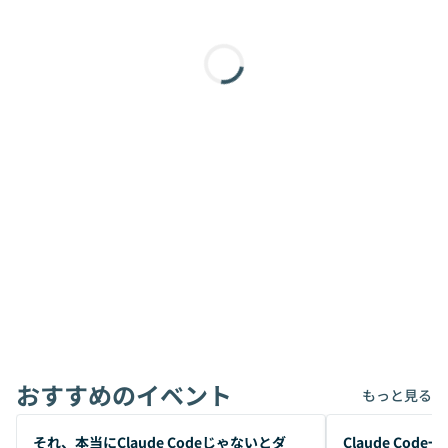
おすすめのイベント
もっと見る
開催前
開催前
それ、本当にClaude Codeじゃないとダ
Claude Co