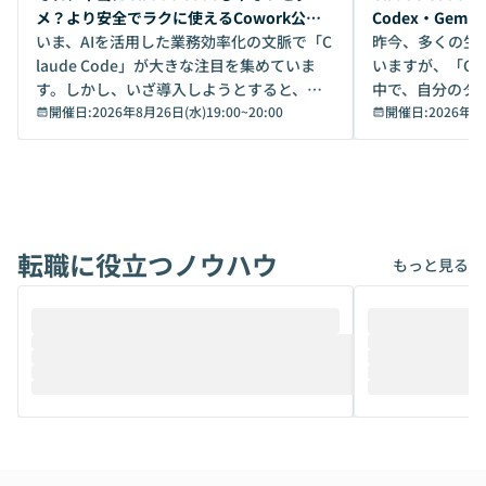
メ？より安全でラクに使えるCowork公開
Codex・Gem
デモ
いま、AIを活用した業務効率化の文脈で「C
昨今、多くの生
laude Code」が大きな注目を集めていま
いますが、「Code
す。しかし、いざ導入しようとすると、セ
中で、自分のタ
キュリティ面の懸念や権限管理のハードル
開催日:
2026年8月26日(水)19:00
~
20:00
いいのか」を自
開催日:
2026年8
から、気軽に使えないケースも多いのでは
か？ 「なんとなく誰かが良いと言っていた
ないでしょうか。 Coworkは、非エンジニ
から」「SNS
アでも簡単に安全に扱えるよう作られた機
ら」と、周りの
能です。そして実は、日常の業務領域であ
ている方も少な
れば「Coworkで十分にカバーできる」だ
Iのポテンシャル
転職に役立つノウハウ
けでなく、想像以上の範囲まで自動化でき
は、評判ではな
もっと見る
ることは、まだあまり知られていません。
ているAIを選ぶこ
そこで本イベントでは、メルカリで生成AI
もやり取りを重
推進を担当されているハヤカワ五味氏をお
まで文脈を忘れず
迎えし、Coworkを使った業務自動化の実
キストだけでな
際を、公開デモを交えてわかりやすくお伝
うときに一番打率が
えします。 前半のLTでは、ハヤカワ氏より
え、次々と新し
メルカリでの判断基準をもとに「なぜClau
それぞれの本当
de CodeはNGになりがちで、なぜCowork
スクごとに最適
なら安全なのか」を解説いただいた上で、C
すのは至難の業です。 そこで