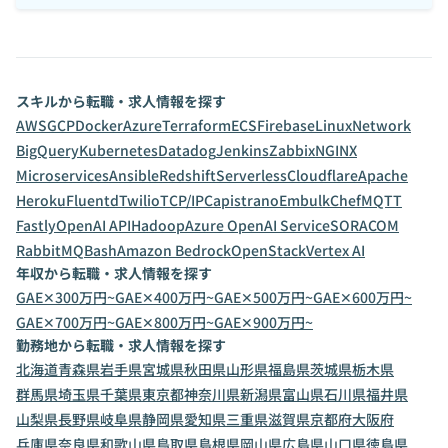
スキルから転職・求人情報を探す
AWS
GCP
Docker
Azure
Terraform
ECS
Firebase
Linux
Network
BigQuery
Kubernetes
Datadog
Jenkins
Zabbix
NGINX
Microservices
Ansible
Redshift
Serverless
Cloudflare
Apache
Heroku
Fluentd
Twilio
TCP/IP
Capistrano
Embulk
Chef
MQTT
Fastly
OpenAI API
Hadoop
Azure OpenAI Service
SORACOM
RabbitMQ
Bash
Amazon Bedrock
OpenStack
Vertex AI
年収から転職・求人情報を探す
GAE✕300万円~
GAE✕400万円~
GAE✕500万円~
GAE✕600万円~
GAE✕700万円~
GAE✕800万円~
GAE✕900万円~
勤務地から転職・求人情報を探す
北海道
青森県
岩手県
宮城県
秋田県
山形県
福島県
茨城県
栃木県
群馬県
埼玉県
千葉県
東京都
神奈川県
新潟県
富山県
石川県
福井県
山梨県
長野県
岐阜県
静岡県
愛知県
三重県
滋賀県
京都府
大阪府
兵庫県
奈良県
和歌山県
鳥取県
島根県
岡山県
広島県
山口県
徳島県