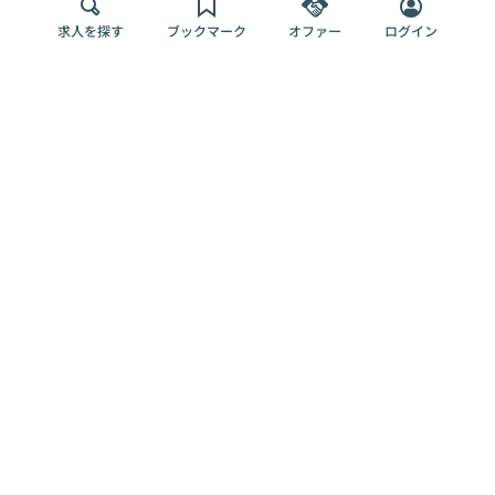
求人を探す
ブックマーク
オファー
ログイン
メディア
サービス
キャリアアップ
採用担当者さま
各種媒体
を目指す
トップページ
Offers AI
Offers
ログイン
利用規約
新規登録・ロ
RPO
Magazine
プライバシー
グイン
Offers HR
予算型リテー
ポリシー
案件を探す
Magazine
導入事例
ナー
外部送信ツー
Offers 職務経
Offers デジタ
ルの一覧
歴
ル人材総研
お役立ち
人事AIコンサ
Offers AI
資料
ルティング
Harness
企業を探す
よくある
求人掲載無料
イベント情報
ご質問
プラン
ヘルプページ
掲載企業/求人
イベント
エンジニア採
の削除依頼