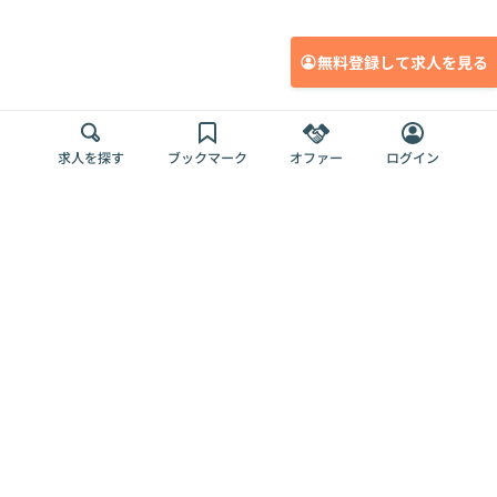
無料登録して求人を見る
求人を探す
ブックマーク
オファー
ログイン
メディア
サービス
キャリアアップ
採用担当者さま
各種媒体
を目指す
トップページ
Offers AI
Offers
ログイン
利用規約
新規登録・ロ
RPO
Magazine
プライバシー
グイン
Offers HR
予算型リテー
ポリシー
案件を探す
Magazine
導入事例
ナー
外部送信ツー
Offers 職務経
Offers デジタ
ルの一覧
歴
ル人材総研
お役立ち
人事AIコンサ
Offers AI