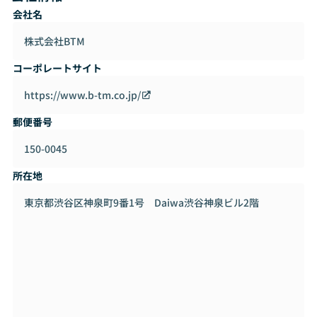
会社名
また現地採用にこだわっておりますので、会社都合による転
勤などはございません。
株式会社BTM
皆さんが好きな地域で、エンジニアとして市場価値を高めて
いただける点が最大の特徴です。
コーポレートサイト
他、当社では営業力の強化を行っており、全国にいる営業担
https://www.b-tm.co.jp/
当が
郵便番号
新規企業の開拓を始め、既存企業のフォロー・サポートを実
施しております。
150-0045
その結果、現在8,489件を超えるデータベースを保有してお
り（同業平均：2,000件）、
所在地
案件が枯渇することなく提供できております。
東京都渋谷区神泉町9番1号 Daiwa渋谷神泉ビル2階
また2025年１月にはAIに特化した子会社を設立し、更なる発
展を目指しています。