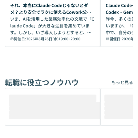
開催前
開催前
それ、本当にClaude Codeじゃないとダ
Claude Co
メ？より安全でラクに使えるCowork公開
Codex・Gem
デモ
いま、AIを活用した業務効率化の文脈で「C
昨今、多くの生
laude Code」が大きな注目を集めていま
いますが、「Code
す。しかし、いざ導入しようとすると、セ
中で、自分のタ
キュリティ面の懸念や権限管理のハードル
開催日:
2026年8月26日(水)19:00
~
20:00
いいのか」を自
開催日:
2026年8
から、気軽に使えないケースも多いのでは
か？ 「なんとなく誰かが良いと言っていた
ないでしょうか。 Coworkは、非エンジニ
から」「SNS
アでも簡単に安全に扱えるよう作られた機
ら」と、周りの
能です。そして実は、日常の業務領域であ
ている方も少な
れば「Coworkで十分にカバーできる」だ
Iのポテンシャル
転職に役立つノウハウ
けでなく、想像以上の範囲まで自動化でき
は、評判ではな
もっと見る
ることは、まだあまり知られていません。
ているAIを選ぶこ
そこで本イベントでは、メルカリで生成AI
もやり取りを重
推進を担当されているハヤカワ五味氏をお
まで文脈を忘れず
迎えし、Coworkを使った業務自動化の実
キストだけでな
際を、公開デモを交えてわかりやすくお伝
うときに一番打率が
えします。 前半のLTでは、ハヤカワ氏より
え、次々と新し
メルカリでの判断基準をもとに「なぜClau
それぞれの本当
de CodeはNGになりがちで、なぜCowork
スクごとに最適