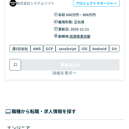
株式会社システムソフト
プロジェクトマネージャー
年収 600万円 ~ 800万円
雇用形態:
正社員
更新日:
2025-11-11
勤務地:
佐賀県
東京都
週5日出社
AWS
GCP
JavaScript
iOS
Android
Git
Pyt
募集停止中
詳細を表示
職種から転職・求人情報を探す
エンジニア