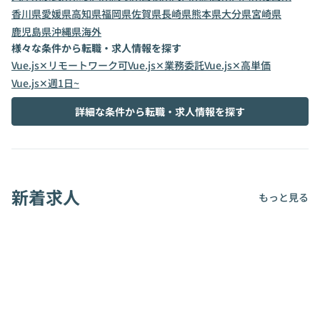
香川県
愛媛県
高知県
福岡県
佐賀県
長崎県
熊本県
大分県
宮崎県
鹿児島県
沖縄県
海外
様々な条件から転職・求人情報を探す
Vue.js✕リモートワーク可
Vue.js✕業務委託
Vue.js✕高単価
Vue.js✕週1日~
詳細な条件から転職・求人情報を探す
新着求人
もっと見る