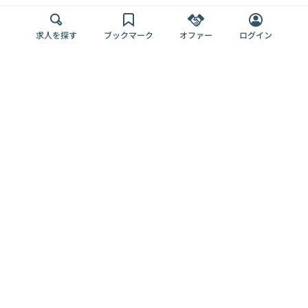
求人を探す
ブックマーク
オファー
ログイン
メディア
サービス
キャリアアップ
採用担当者さま
各種媒体
を目指す
トップページ
Offers AI
Offers
ログイン
利用規約
新規登録・ロ
RPO
Magazine
プライバシー
グイン
Offers HR
予算型リテー
ポリシー
案件を探す
Magazine
導入事例
ナー
外部送信ツー
Offers 職務経
Offers デジタ
ルの一覧
歴
ル人材総研
お役立ち
人事AIコンサ
Offers AI
資料
ルティング
Harness
企業を探す
よくある
求人掲載無料
イベント情報
ご質問
プラン
ヘルプページ
掲載企業/求人