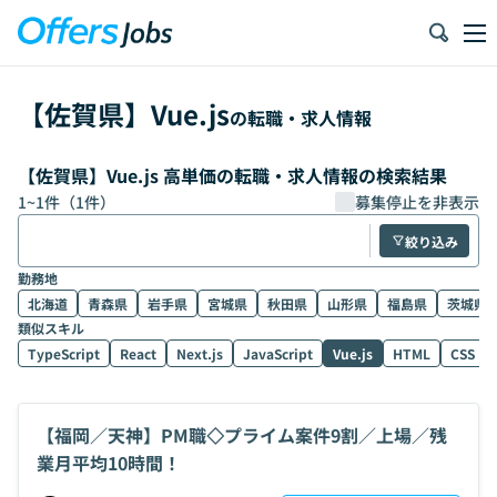
【
佐賀県
】
Vue.js
の転職・求人情報
【佐賀県】Vue.js 高単価の転職・求人情報の検索結果
1
~
1
件（
1
件）
募集停止を非表示
絞り込み
勤務地
北海道
青森県
岩手県
宮城県
秋田県
山形県
福島県
茨城県
類似スキル
TypeScript
React
Next.js
JavaScript
Vue.js
HTML
CSS
【福岡／天神】PM職◇プライム案件9割／上場／残
業月平均10時間！