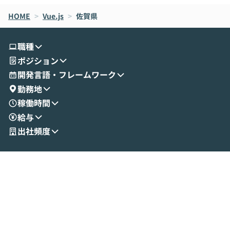
なら安全なのか」を解説いただいた上で、C
すのは至難の業です。 そこで
HOME
oworkの基本的な機能をご紹介いただきま
>
Vue.js
>
佐賀県
は、LLMのフ
す。 続く公開デモでは、実際にCoworkを
ント構築の最前
使ってワークフローを構築する様子をお見
社松尾研究所の尾
職種
せいただきます。数分でワークフローが完
e・Codex・G
ポジション
成する手軽さや、Gmail等の外部サービス
分けの考え方を紐
とセキュアに連携できるポイントなど、実
使わなくなった
開発言語・フレームワーク
演を通じて具体的なイメージをお届けしま
らではの視点でお
勤務地
す。 後半のディスカッションでは、セキュ
のAIに絞るべ
稼働時間
リティの考え方や社内導入の進め方など、
迷っている方か
給与
現場目線でさらに深掘りしていきます。
最適化したい方
「自分の業務をAIで自動化してみたいけ
ご参加をお待ち
出社頻度
ど、何から始めればいいかわからない」と
いう方にこそ参加いただきたいイベントで
す。