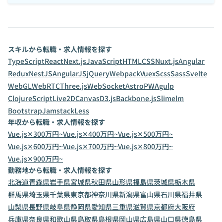
スキルから転職・求人情報を探す
TypeScript
React
Next.js
JavaScript
HTML
CSS
Nuxt.js
Angular
Redux
NestJS
AngularJS
jQuery
Webpack
Vuex
Scss
Sass
Svelte
WebGL
WebRTC
Three.js
WebSocket
Astro
PWA
gulp
ClojureScript
Live2D
Canvas
D3.js
Backbone.js
Slim
elm
Bootstrap
Jamstack
Less
年収から転職・求人情報を探す
Vue.js✕300万円~
Vue.js✕400万円~
Vue.js✕500万円~
Vue.js✕600万円~
Vue.js✕700万円~
Vue.js✕800万円~
Vue.js✕900万円~
勤務地から転職・求人情報を探す
北海道
青森県
岩手県
宮城県
秋田県
山形県
福島県
茨城県
栃木県
群馬県
埼玉県
千葉県
東京都
神奈川県
新潟県
富山県
石川県
福井県
山梨県
長野県
岐阜県
静岡県
愛知県
三重県
滋賀県
京都府
大阪府
兵庫県
奈良県
和歌山県
鳥取県
島根県
岡山県
広島県
山口県
徳島県