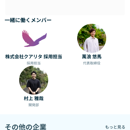
きます。
クライアントのビジョンを実現するための「事業パートナ
一緒に働くメンバー
ー」としての役割を果たしているため、特に新規事業の立ち
上げにおいては、構想段階から参加し、UX設計やデザイン、
インフラ設計などを含め一貫して手掛けることも多く、技術
力だけでなく、ビジネス全体を見据えた開発を経験すること
ができます。
株式会社クアリタ 採用担当
萬浪 悠馬
例えば、美容業界の新規事業におけるプロジェクトでは、ビ
採用担当
代表取締役
ューティシャン（ヘアスタイリストやエステティシャンな
ど）向けのマッチングアプリをゼロから構想し、UX設計、デ
ザイン、リリースまでを担当しました。このアプリは、スマ
ートキーを用いたシェアサロンの入室管理やキャッシュレス
決済など多様な機能を統合しており、クライアントが描く世
界観の実現に貢献。クアリタの幅広い技術力と、ビジネス全
村上 雅哉
体を見据えた開発アプローチを象徴するプロジェクトです。
開発部
クアリタは新しいメンバーの増員により、より多くのプロジ
ェクトに対応できる体制を整えていきたいと考えています。
その他の企業
もっと見る
それによって、所属メンバーは今まで以上に新規プロダクト