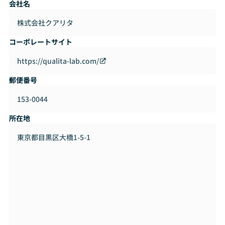
会社名
技術スタックにおいては、人的リソースの柔軟化を考慮した
株式会社クアリタ
上で可能な限りモダンなアプローチを採用しています。2024
年現在においてフロントエンドでは、React、Next.js、Astr
コーポレートサイト
o、TypeScript、バックエンドではPHP（Laravel）やNode.
jsを採用しています。インフラはAWSを中心に使用していま
https://qualita-lab.com/
す。IaCはTerraform、CDK、SAMなどが主流ですが、近年
郵便番号
注目を集めているSSTを採用した案件もあります。クラウド
ベースのソリューションを提供することで、スピード感と柔
153-0044
軟性を両立しています。
所在地
◢◤成長機会とキャリア機会◢◤
東京都目黒区大橋1-5-1
クアリタのエンジニアは、プロジェクトの選択においても裁
量が大きいです。個々のスキルや興味に応じたアサインを行
い、その人に最も適したポジションで活躍できるよう考えて
います。エンジニアやディレクターとしての成長をサポート
するために、多様な経験を積む機会が提供されるだけでな
く、将来のキャリア設計についても代表やディレクターと定
期的に話し合い、目標を明確にしながら進めていくことがで