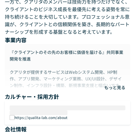
一方で、クアリタのメンバーは技術力を持つだけでなく、
クライアントのビジネス成長を最優先に考える姿勢を常に
持ち続けることを大切しています。プロフェッショナル意
識が、クライアントとの信頼関係を築き、長期的なパート
ナーシップを形成する基盤となると考えています。
事業内容
『クライアントのその先のお客様に価値を届ける』共同事業
開発を推進
クアリタが提供するサービスはWebシステム開発、HP制
作、アプリ開発、マーケティング業務、UX/UI設計、デザイ
ン制作、インフラ設計・構築、新規事業支援と幅広いです。
もっと見る
カルチャー・採用方針
◢◤プロジェクトの進め方◢◤
プロジェクトは基本的にクライアントとの直接契約が主流で
すが、他の開発会社と共同で進められるケースも多いです。
https://qualita-lab.com/about
例えばパートナー企業とチームを組んで、フロントエンドと
バックエンドの担当を分担し、密接に連携しながらプロジェ
会社情報
クトを進行させることもあります。