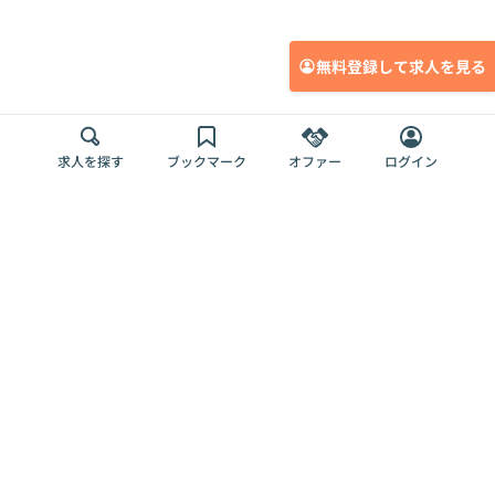
無料登録して求人を見る
求人を探す
ブックマーク
オファー
ログイン
メディア
サービス
キャリアアップ
採用担当者さま
各種媒体
を目指す
トップページ
Offers AI
Offers
ログイン
利用規約
新規登録・ロ
RPO
Magazine
プライバシー
グイン
Offers HR
予算型リテー
ポリシー
案件を探す
Magazine
導入事例
ナー
外部送信ツー
Offers 職務経
Offers デジタ
ルの一覧
歴
ル人材総研
お役立ち
人事AIコンサ
Offers AI