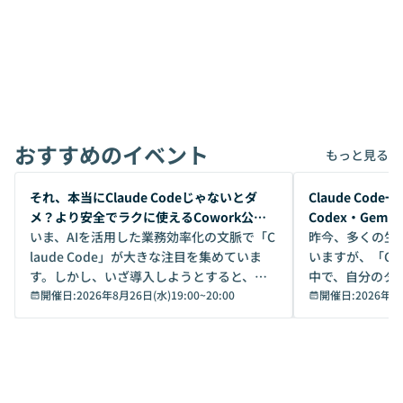
おすすめのイベント
もっと見る
開催前
開催前
それ、本当にClaude Codeじゃないとダ
Claude Co
メ？より安全でラクに使えるCowork公開
Codex・Gem
デモ
いま、AIを活用した業務効率化の文脈で「C
昨今、多くの生
laude Code」が大きな注目を集めていま
いますが、「Code
す。しかし、いざ導入しようとすると、セ
中で、自分のタ
キュリティ面の懸念や権限管理のハードル
開催日:
2026年8月26日(水)19:00
~
20:00
いいのか」を自
開催日:
2026年8
から、気軽に使えないケースも多いのでは
か？ 「なんとなく誰かが良いと言っていた
ないでしょうか。 Coworkは、非エンジニ
から」「SNS
アでも簡単に安全に扱えるよう作られた機
ら」と、周りの
能です。そして実は、日常の業務領域であ
ている方も少な
れば「Coworkで十分にカバーできる」だ
Iのポテンシャル