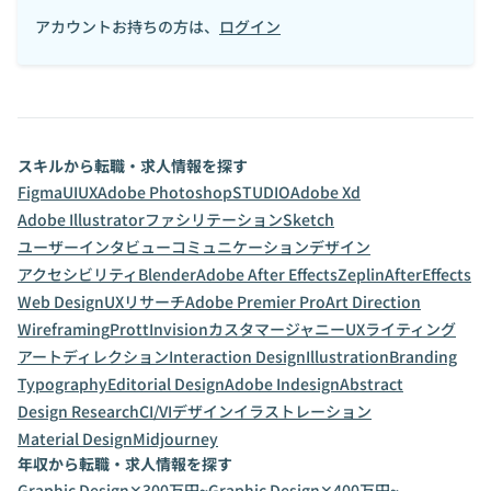
アカウントお持ちの方は、
ログイン
スキルから転職・求人情報を探す
Figma
UI
UX
Adobe Photoshop
STUDIO
Adobe Xd
Adobe Illustrator
ファシリテーション
Sketch
ユーザーインタビュー
コミュニケーションデザイン
アクセシビリティ
Blender
Adobe After Effects
Zeplin
AfterEffects
Web Design
UXリサーチ
Adobe Premier Pro
Art Direction
Wireframing
Prott
Invision
カスタマージャニー
UXライティング
アートディレクション
Interaction Design
Illustration
Branding
Typography
Editorial Design
Adobe Indesign
Abstract
Design Research
CI/VIデザイン
イラストレーション
Material Design
Midjourney
年収から転職・求人情報を探す
Graphic Design✕300万円~
Graphic Design✕400万円~