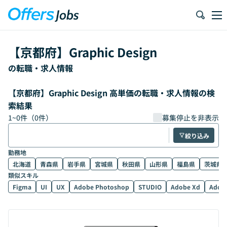
【
京都府
】
Graphic Design
の転職・求人情報
【京都府】Graphic Design 高単価の転職・求人情報の検
索結果
1
~
0
件（
0
件）
募集停止を非表示
絞り込み
勤務地
北海道
青森県
岩手県
宮城県
秋田県
山形県
福島県
茨城県
類似スキル
Figma
UI
UX
Adobe Photoshop
STUDIO
Adobe Xd
Adobe