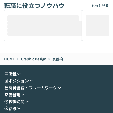
転職に役立つノウハウ
けでなく、想像以上の範囲まで自動化でき
は、評判ではな
もっと見る
ることは、まだあまり知られていません。
ているAIを選ぶこ
そこで本イベントでは、メルカリで生成AI
もやり取りを重
推進を担当されているハヤカワ五味氏をお
まで文脈を忘れず
迎えし、Coworkを使った業務自動化の実
キストだけでな
際を、公開デモを交えてわかりやすくお伝
うときに一番打率が
えします。 前半のLTでは、ハヤカワ氏より
え、次々と新し
メルカリでの判断基準をもとに「なぜClau
それぞれの本当
de CodeはNGになりがちで、なぜCowork
スクごとに最適
なら安全なのか」を解説いただいた上で、C
すのは至難の業です。 そこで
HOME
oworkの基本的な機能をご紹介いただきま
>
Graphic Design
>
京都府
は、LLMのフ
す。 続く公開デモでは、実際にCoworkを
ント構築の最前
使ってワークフローを構築する様子をお見
社松尾研究所の尾
職種
せいただきます。数分でワークフローが完
e・Codex・G
ポジション
成する手軽さや、Gmail等の外部サービス
分けの考え方を紐
とセキュアに連携できるポイントなど、実
使わなくなった
開発言語・フレームワーク
演を通じて具体的なイメージをお届けしま
らではの視点でお
勤務地
す。 後半のディスカッションでは、セキュ
のAIに絞るべ
稼働時間
リティの考え方や社内導入の進め方など、
迷っている方か
給与
現場目線でさらに深掘りしていきます。
最適化したい方