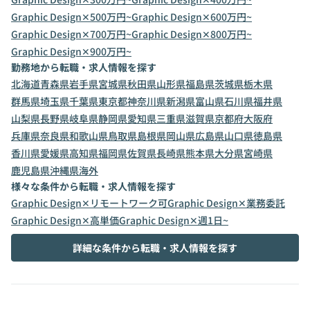
Graphic Design✕500万円~
Graphic Design✕600万円~
Graphic Design✕700万円~
Graphic Design✕800万円~
Graphic Design✕900万円~
勤務地から転職・求人情報を探す
北海道
青森県
岩手県
宮城県
秋田県
山形県
福島県
茨城県
栃木県
群馬県
埼玉県
千葉県
東京都
神奈川県
新潟県
富山県
石川県
福井県
山梨県
長野県
岐阜県
静岡県
愛知県
三重県
滋賀県
京都府
大阪府
兵庫県
奈良県
和歌山県
鳥取県
島根県
岡山県
広島県
山口県
徳島県
香川県
愛媛県
高知県
福岡県
佐賀県
長崎県
熊本県
大分県
宮崎県
鹿児島県
沖縄県
海外
様々な条件から転職・求人情報を探す
Graphic Design✕リモートワーク可
Graphic Design✕業務委託
Graphic Design✕高単価
Graphic Design✕週1日~
詳細な条件から転職・求人情報を探す