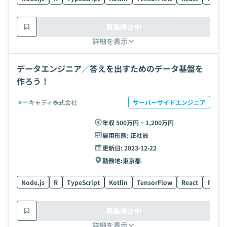
募集停止中
詳細を表示
データエンジニア／答えを出すためのデータ基盤を
作ろう！
キャディ株式会社
サーバーサイドエンジニア
年収 500万円 ~ 1,200万円
雇用形態:
正社員
更新日:
2023-12-22
勤務地:
東京都
Node.js
R
TypeScript
Kotlin
TensorFlow
React
Postg
募集停止中
詳細を表示