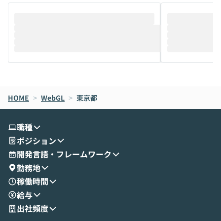
ることは、まだあまり知られていません。
ているAIを選ぶこ
そこで本イベントでは、メルカリで生成AI
もやり取りを重
推進を担当されているハヤカワ五味氏をお
まで文脈を忘れず
迎えし、Coworkを使った業務自動化の実
キストだけでな
際を、公開デモを交えてわかりやすくお伝
うときに一番打率が
えします。 前半のLTでは、ハヤカワ氏より
え、次々と新し
メルカリでの判断基準をもとに「なぜClau
それぞれの本当
de CodeはNGになりがちで、なぜCowork
スクごとに最適
なら安全なのか」を解説いただいた上で、C
すのは至難の業です。 そこで
HOME
oworkの基本的な機能をご紹介いただきま
>
WebGL
>
東京都
は、LLMのフ
す。 続く公開デモでは、実際にCoworkを
ント構築の最前
使ってワークフローを構築する様子をお見
社松尾研究所の尾
職種
せいただきます。数分でワークフローが完
e・Codex・G
ポジション
成する手軽さや、Gmail等の外部サービス
分けの考え方を紐
とセキュアに連携できるポイントなど、実
使わなくなった
開発言語・フレームワーク
演を通じて具体的なイメージをお届けしま
らではの視点でお
勤務地
す。 後半のディスカッションでは、セキュ
のAIに絞るべ
稼働時間
リティの考え方や社内導入の進め方など、
迷っている方か
給与
現場目線でさらに深掘りしていきます。
最適化したい方
「自分の業務をAIで自動化してみたいけ
ご参加をお待ち
出社頻度
ど、何から始めればいいかわからない」と