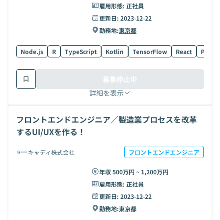
雇用形態:
正社員
更新日:
2023-12-22
勤務地:
東京都
Node.js
R
TypeScript
Kotlin
TensorFlow
React
Postg
募集停止中
詳細を表示
フロントエンドエンジニア／製造業プロセスを改革
するUI/UXを作る！
キャディ株式会社
フロントエンドエンジニア
年収 500万円 ~ 1,200万円
雇用形態:
正社員
更新日:
2023-12-22
勤務地:
東京都