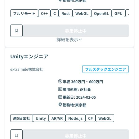
フルリモート
C++
C
Rust
WebGL
OpenGL
GPU
JavaS
募集停止中
詳細を表示
Unityエンジニア
extra mile株式会社
フルスタックエンジニア
年収 360万円 ~ 600万円
雇用形態:
正社員
更新日:
2024-02-05
勤務地:
東京都
週5日出社
Unity
AR/VR
Node.js
C#
WebGL
募集停止中