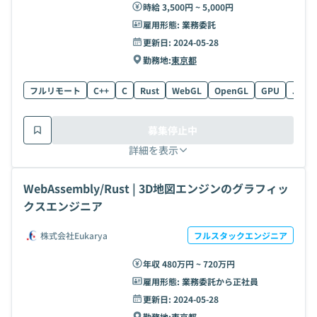
時給 3,500円 ~ 5,000円
雇用形態:
業務委託
更新日:
2024-05-28
勤務地:
東京都
フルリモート
C++
C
Rust
WebGL
OpenGL
GPU
JavaS
募集停止中
詳細を表示
WebAssembly/Rust | 3D地図エンジンのグラフィッ
クスエンジニア
株式会社Eukarya
フルスタックエンジニア
年収 480万円 ~ 720万円
雇用形態:
業務委託から正社員
更新日:
2024-05-28
勤務地:
東京都