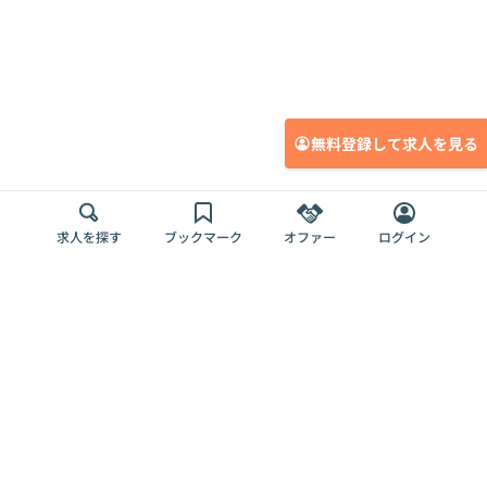
無料登録して求人を見る
求人を探す
ブックマーク
オファー
ログイン
メディア
サービス
キャリアアップ
採用担当者さま
各種媒体
を目指す
トップページ
Offers AI
Offers
ログイン
利用規約
新規登録・ロ
RPO
Magazine
プライバシー
グイン
Offers HR