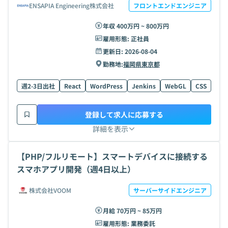
ENSAPIA Engineering株式会社
フロントエンドエンジニア
年収 400万円 ~ 800万円
雇用形態:
正社員
更新日:
2026-08-04
勤務地:
福岡県
東京都
週2-3日出社
React
WordPress
Jenkins
WebGL
CSS
UI
登録して求人に応募する
詳細を表示
【PHP/フルリモート】スマートデバイスに接続する
スマホアプリ開発（週4日以上）
株式会社VOOM
サーバーサイドエンジニア
月給 70万円 ~ 85万円
雇用形態:
業務委託