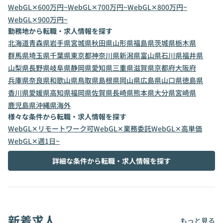
WebGL✕600万円~
WebGL✕700万円~
WebGL✕800万円~
WebGL✕900万円~
勤務地から転職・求人情報を探す
北海道
青森県
岩手県
宮城県
秋田県
山形県
福島県
茨城県
栃木県
群馬県
埼玉県
千葉県
東京都
神奈川県
新潟県
富山県
石川県
福井県
山梨県
長野県
岐阜県
静岡県
愛知県
三重県
滋賀県
京都府
大阪府
兵庫県
奈良県
和歌山県
鳥取県
島根県
岡山県
広島県
山口県
徳島県
香川県
愛媛県
高知県
福岡県
佐賀県
長崎県
熊本県
大分県
宮崎県
鹿児島県
沖縄県
海外
様々な条件から転職・求人情報を探す
WebGL✕リモートワーク可
WebGL✕業務委託
WebGL✕高単価
WebGL✕週1日~
詳細な条件から転職・求人情報を探す
新着求人
もっと見る