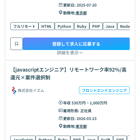
更新日:
2025-07-20
勤務地:
東京都
フルリモート
HTML
Python
Ruby
PHP
Java
Node.js
登録して求人に応募する
詳細を表示
【javascriptエンジニア】リモートワーク率92％/高
還元×案件選択制
株式会社イズム
フロントエンドエンジニア
年収 530万円 ~ 1,000万円
雇用形態:
正社員
更新日:
2026-03-23
勤務地:
東京都
JavaScript
Python
Ruby
PHP
Java
Swift
AWS
C#