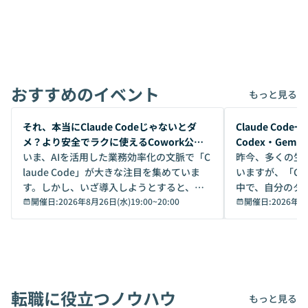
おすすめのイベント
もっと見る
開催前
開催前
それ、本当にClaude Codeじゃないとダ
Claude Co
メ？より安全でラクに使えるCowork公開
Codex・Gem
デモ
いま、AIを活用した業務効率化の文脈で「C
昨今、多くの生
laude Code」が大きな注目を集めていま
いますが、「Code
す。しかし、いざ導入しようとすると、セ
中で、自分のタ
キュリティ面の懸念や権限管理のハードル
開催日:
2026年8月26日(水)19:00
~
20:00
いいのか」を自
開催日:
2026年8
から、気軽に使えないケースも多いのでは
か？ 「なんとなく誰かが良いと言っていた
ないでしょうか。 Coworkは、非エンジニ
から」「SNS
アでも簡単に安全に扱えるよう作られた機
ら」と、周りの
能です。そして実は、日常の業務領域であ
ている方も少な
れば「Coworkで十分にカバーできる」だ
Iのポテンシャル
転職に役立つノウハウ
けでなく、想像以上の範囲まで自動化でき
は、評判ではな
もっと見る