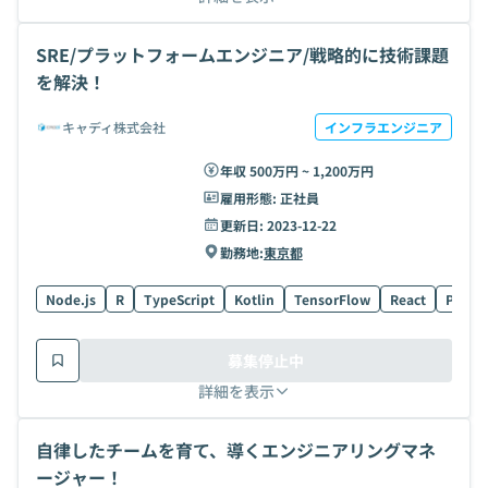
SRE/プラットフォームエンジニア/戦略的に技術課題
を解決！
キャディ株式会社
インフラエンジニア
年収 500万円 ~ 1,200万円
雇用形態:
正社員
更新日:
2023-12-22
勤務地:
東京都
Node.js
R
TypeScript
Kotlin
TensorFlow
React
Postg
募集停止中
詳細を表示
自律したチームを育て、導くエンジニアリングマネ
ージャー！