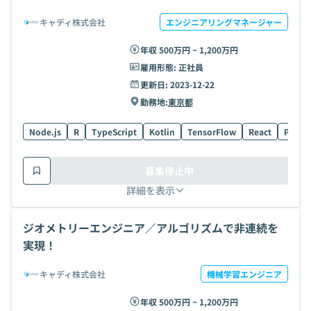
キャディ株式会社
エンジニアリングマネージャー
年収 500万円 ~ 1,200万円
雇用形態:
正社員
更新日:
2023-12-22
勤務地:
東京都
Node.js
R
TypeScript
Kotlin
TensorFlow
React
Postg
募集停止中
詳細を表示
ジオメトリーエンジニア／アルゴリズムで非連続を
実現！
キャディ株式会社
機械学習エンジニア
年収 500万円 ~ 1,200万円