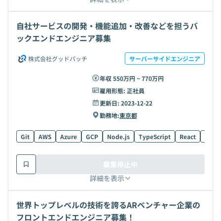
自社サービスの開発・機能追加・改善などを担うバ
ックエンドエンジニア募集
株式会社グッドパッチ
サーバーサイドエンジニア
年収 550万円 ~ 770万円
雇用形態:
正社員
更新日:
2023-12-22
勤務地:
東京都
Git
AWS
Azure
GCP
Node.js
TypeScript
React
Fireb
募集停止中
詳細を表示
世界トップレベルの技術を誇るARベンチャー企業の
フロントエンドエンジニア募集！