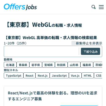
【
東京都
】
WebGL
の転職・求人情報
【東京都】WebGL 高単価の転職・求人情報の検索結果
1
~
20
件（
25
件）
募集停止を非表示
絞り込み
勤務地
北海道
青森県
岩手県
宮城県
秋田県
山形県
福島県
茨城県
類似スキル
TypeScript
React
Next.js
JavaScript
Vue.js
HTML
CSS
React/Next.jsで最高の体験を創る。理想のUIを追求
するエンジニア募集