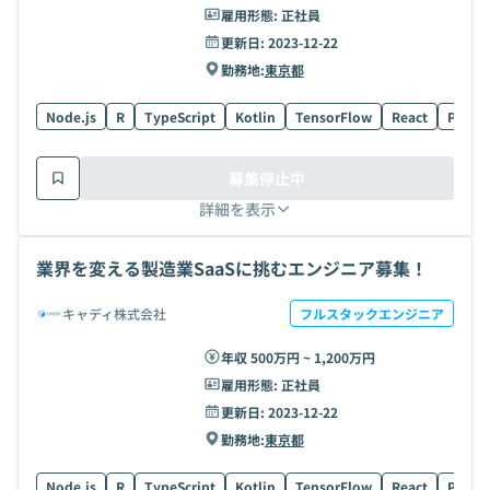
雇用形態:
正社員
更新日:
2023-12-22
勤務地:
東京都
Node.js
R
TypeScript
Kotlin
TensorFlow
React
Postg
募集停止中
詳細を表示
業界を変える製造業SaaSに挑むエンジニア募集！
キャディ株式会社
フルスタックエンジニア
年収 500万円 ~ 1,200万円
雇用形態:
正社員
更新日:
2023-12-22
勤務地:
東京都
Node.js
R
TypeScript
Kotlin
TensorFlow
React
Postg