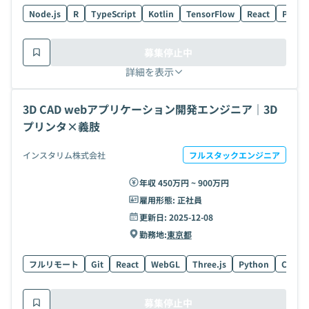
Node.js
R
TypeScript
Kotlin
TensorFlow
React
Postg
募集停止中
詳細を表示
3D CAD webアプリケーション開発エンジニア｜3D
プリンタ×義肢
インスタリム株式会社
フルスタックエンジニア
年収 450万円 ~ 900万円
雇用形態:
正社員
更新日:
2025-12-08
勤務地:
東京都
フルリモート
Git
React
WebGL
Three.js
Python
C++
募集停止中