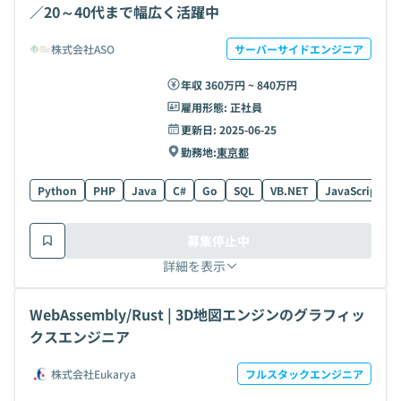
／20～40代まで幅広く活躍中
株式会社ASO
サーバーサイドエンジニア
年収 360万円 ~ 840万円
雇用形態:
正社員
更新日:
2025-06-25
勤務地:
東京都
Python
PHP
Java
C#
Go
SQL
VB.NET
JavaScript
募集停止中
詳細を表示
WebAssembly/Rust | 3D地図エンジンのグラフィッ
クスエンジニア
株式会社Eukarya
フルスタックエンジニア