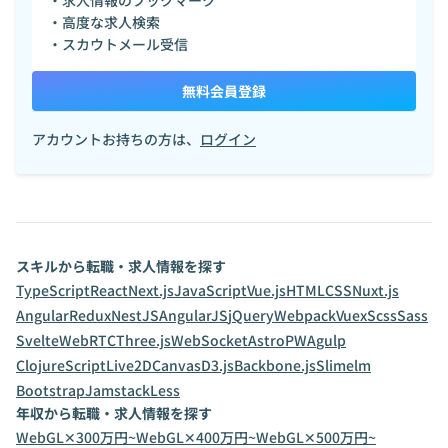
・求人情報のブックマーク
・高度な求人検索
・スカウトメール受信
無料会員登録
アカウントお持ちの方は、
ログイン
スキルから転職・求人情報を探す
TypeScript
React
Next.js
JavaScript
Vue.js
HTML
CSS
Nuxt.js
Angular
Redux
NestJS
AngularJS
jQuery
Webpack
Vuex
Scss
Sass
Svelte
WebRTC
Three.js
WebSocket
Astro
PWA
gulp
ClojureScript
Live2D
Canvas
D3.js
Backbone.js
Slim
elm
Bootstrap
Jamstack
Less
年収から転職・求人情報を探す
WebGL✕300万円~
WebGL✕400万円~
WebGL✕500万円~