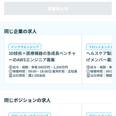
募集停止中
同じ企業の求人
インフラエンジニア
フロントエンドエ
3D技術×医療機器の急成長ベンチャ
ヘルスケア製造
ーのAWSエンジニア募集
げメンバー募集
戦）
給与・報酬：
年収 600万円 ~ 1,200万円
給与・報酬：
年収 
稼働時間：
09:00 ~ 18:00
雇用形態：
正社員
稼働時間：
09:00 
出社頻度：
週2-3日出社
出社頻度：
相談の
同じポジションの求人
フロントエンドエンジニア
フロントエンドエ