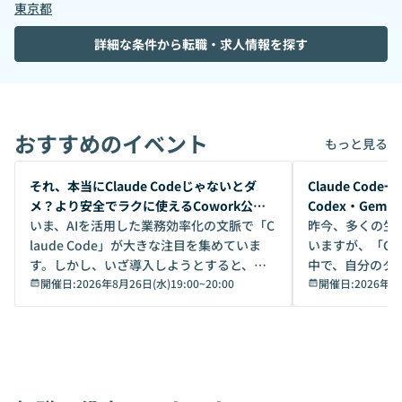
東京都
詳細な条件から転職・求人情報を探す
おすすめのイベント
もっと見る
開催前
開催前
それ、本当にClaude Codeじゃないとダ
Claude Co
メ？より安全でラクに使えるCowork公開
Codex・Gem
デモ
いま、AIを活用した業務効率化の文脈で「C
昨今、多くの生
laude Code」が大きな注目を集めていま
いますが、「Code
す。しかし、いざ導入しようとすると、セ
中で、自分のタ
キュリティ面の懸念や権限管理のハードル
開催日:
2026年8月26日(水)19:00
~
20:00
いいのか」を自
開催日:
2026年8
から、気軽に使えないケースも多いのでは
か？ 「なんとなく誰かが良いと言っていた
ないでしょうか。 Coworkは、非エンジニ
から」「SNS
アでも簡単に安全に扱えるよう作られた機
ら」と、周りの
能です。そして実は、日常の業務領域であ
ている方も少な
れば「Coworkで十分にカバーできる」だ
Iのポテンシャル