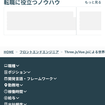
転職に役立つノウハウ
けでなく、想像以上の範囲まで自動化でき
は、評判ではな
もっと見る
ることは、まだあまり知られていません。
ているAIを選ぶこ
そこで本イベントでは、メルカリで生成AI
もやり取りを重
推進を担当されているハヤカワ五味氏をお
まで文脈を忘れず
迎えし、Coworkを使った業務自動化の実
キストだけでな
際を、公開デモを交えてわかりやすくお伝
うときに一番打率が
えします。 前半のLTでは、ハヤカワ氏より
え、次々と新し
メルカリでの判断基準をもとに「なぜClau
それぞれの本当
de CodeはNGになりがちで、なぜCowork
スクごとに最適
なら安全なのか」を解説いただいた上で、C
すのは至難の業です。 そこで
HOME
oworkの基本的な機能をご紹介いただきま
>
フロントエンドエンジニア
>
Three.js/Vue.jsに
は、LLMのフ
す。 続く公開デモでは、実際にCoworkを
ント構築の最前
使ってワークフローを構築する様子をお見
社松尾研究所の尾
職種
せいただきます。数分でワークフローが完
e・Codex・G
ポジション
成する手軽さや、Gmail等の外部サービス
分けの考え方を紐
とセキュアに連携できるポイントなど、実
使わなくなった
開発言語・フレームワーク
演を通じて具体的なイメージをお届けしま
らではの視点でお
勤務地
す。 後半のディスカッションでは、セキュ
のAIに絞るべ
稼働時間
リティの考え方や社内導入の進め方など、
迷っている方か
給与
現場目線でさらに深掘りしていきます。
最適化したい方
「自分の業務をAIで自動化してみたいけ
ご参加をお待ち
出社頻度