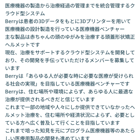
医療機器の製造から治療経過の管理までを統合管理するク
療の素晴らしさを実感。自分たちが提供でき
る技術を通じて少しでも医療業界に貢献して
ラウド型システム
いきたいと思っています。 ■経歴 2010年 東
Berry
は患者の3Dデータをもとに3Dプリンターを用いて
京工業大学電気電子工学科卒 2012年 東京
医療機器の設計製造を行っている医療機器ベンチャー
東京工業大学大学院 理工学研究科電子物理工
主な製品は赤ちゃんの頭のゆがみを治療する
頭蓋形状矯正
学専攻修了 2012年 株式会社じげん入社 201
ヘルメット
です
3年 同社ベトナム法人CEO 2015年 株式会
現在、治療をサポートするクラウド型システムを開発して
社ドリームインキュベータ入社 2018年 株
おり、その開発を手伝っていただけるメンバーを募集して
式会社ジャパン・メディカル・カンパニーに
います
取締役COOとして参画 2021年 株式会社Ber
ry創業
Berryは「あらゆる人が必要な時に必要な医療が受けられ
る社会の実現」を目指している医療機器ベンチャーです
Berryは、住む場所や環境によらず、あらゆる人に最適な
治療が提供されるべきだと信じています
これまで一部の地域や人々にしか提供できていなかったヘ
ルメット治療を、住む場所や経済状況によらず、必要とし
ている方へ広く普及して行くことを目指しています
これまで培った知見を元にプログラム医療機器等のあたら
しい医療用製品の開発も進めています