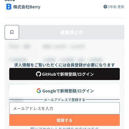
株式会社Berry
3年前
更新
募集停止中
時給 5,000円 ~ 8,000円
給与・報酬
20時間 ~ 160時間（週5 ~ 40時間）
稼働時間
求人情報をご覧いただくには会員登録が必要になります
業務委託から正社員
雇用形態
GitHubで新規登録/ログイン
フルリモート
出社頻度
Googleで新規登録/ログイン
メールアドレスで登録する
-
勤務地
登録する