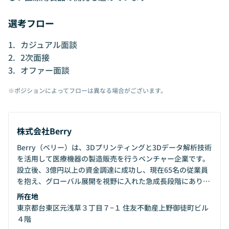
選考フロー
カジュアル面談
2次面接
オファー面談
※ポジションによってフローは異なる場合がございます。
株式会社Berry
Berry（ベリー）は、3Dプリンティングと3Dデータ解析技術
を活用して医療機器の製造販売を行うベンチャー企業です。
設立後、3億円以上の資金調達に成功し、現在65名の従業員
を抱え、グローバル展開を視野に入れた急成長段階にありま
す。「テクノロジーで医療格差を0にする」というミッショ
所在地
ンのもと、赤ちゃんの頭蓋形状矯正ヘルメットを主力製品と
東京都台東区元浅草３丁目７−１ 住友不動産上野御徒町ビル
して展開しつつ、新規事業の開発にも積極的に取り組んでい
４階
ます。