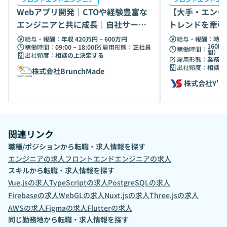
Webアプリ開発｜CTOや経験豊富な
【大手・エンタ
エンジニアと共に成長｜自社サービ
トレンドを牽引
スにも挑戦
エンジニア募集
給与・報酬：
年収 420万円 ~ 600万円
給与・報酬：
時給 
160時
稼働時間：
09:00 ~ 18:00
雇用形態：
正社員
稼働時間：
間）
出社頻度：
相談の上決定する
雇用形態：
業務委
出社頻度：
相談の
株式会社BrunchMade
株式会社Y's
関連リンク
職種/ポジションから転職・求人情報を探す
エンジニア
の求人
フロントエンドエンジニア
の求人
スキルから転職・求人情報を探す
Vue.js
の求人
TypeScript
の求人
PostgreSQL
の求人
Firebase
の求人
WebGL
の求人
Nuxt.js
の求人
Three.js
の求人
AWS
の求人
Figma
の求人
Flutter
の求人
同じ勤務地から転職・求人情報を探す