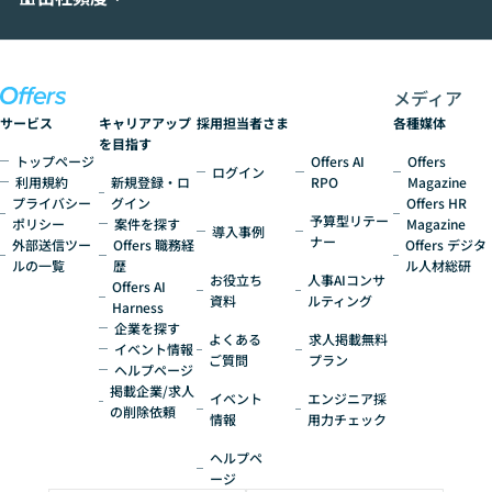
ど、何から始めればいいかわからない」と
いう方にこそ参加いただきたいイベントで
す。
メディア
サービス
キャリアアップ
採用担当者さま
各種媒体
を目指す
トップページ
Offers AI
Offers
ログイン
利用規約
新規登録・ロ
RPO
Magazine
プライバシー
グイン
Offers HR
予算型リテー
ポリシー
案件を探す
Magazine
導入事例
ナー
外部送信ツー
Offers 職務経
Offers デジタ
ルの一覧
歴
ル人材総研
お役立ち
人事AIコンサ
Offers AI
資料
ルティング
Harness
企業を探す
よくある
求人掲載無料
イベント情報
ご質問
プラン
ヘルプページ
掲載企業/求人
イベント
エンジニア採
の削除依頼
情報
用力チェック
ヘルプペ
ージ