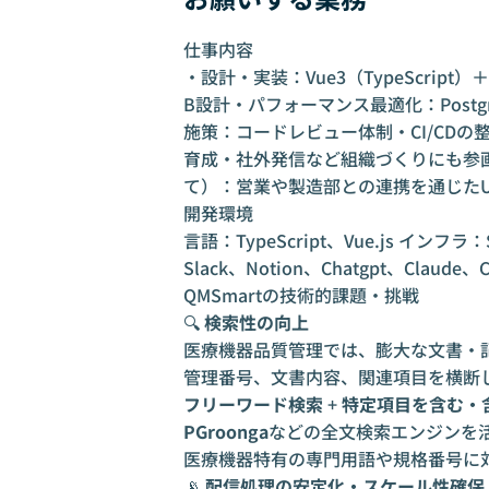
仕事内容
・設計・実装：Vue3（TypeScript
B設計・パフォーマンス最適化：Post
施策：コードレビュー体制・CI/CD
育成・社外発信など組織づくりにも参
て）：営業や製造部との連携を通じたUI
開発環境
言語：TypeScript、Vue.js インフラ：
Slack、Notion、Chatgpt、Cla
QMSmartの技術的課題・挑戦
🔍
検索性の向上
医療機器品質管理では、膨大な文書・
管理番号、文書内容、関連項目を横断
フリーワード検索
+
特定項目を含む・
PGroonga
などの全文検索エンジンを
医療機器特有の専門用語や規格番号に
📡
配信処理の安定化・スケール性確保