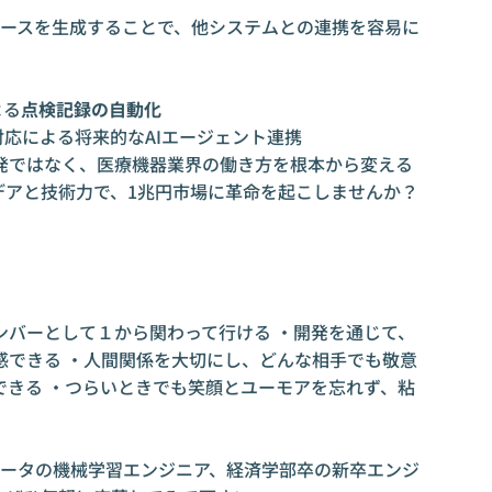
ェースを生成することで、他システムとの連携を容易に
。
よる
点検記録の自動化
col）**対応による将来的なAIエージェント連携
発ではなく、医療機器業界の働き方を根本から変える
デアと技術力で、1兆円市場に革命を起こしませんか？
ンバーとして１から関わって行ける ・開発を通じて、
感できる ・人間関係を大切にし、どんな相手でも敬意
できる ・つらいときでも笑顔とユーモアを忘れず、粘
、医療データの機械学習エンジニア、経済学部卒の新卒エンジ