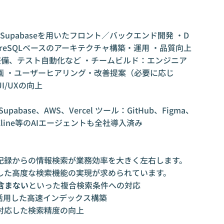
）＋Supabaseを用いたフロント／バックエンド開発 ・D
greSQLベースのアーキテクチャ構築・運用 ・品質向上
の整備、テスト自動化など ・チームビルド：エンジニア
画 ・ユーザーヒアリング・改善提案（必要に応じ
/UXの向上
Supabase、AWS、Vercel ツール：GitHub、Figma、
ude、Cline等のAIエージェントも全社導入済み
記録からの情報検索が業務効率を大きく左右します。
した高度な検索機能の実現が求められています。
含まない
といった複合検索条件への対応
活用した高速インデックス構築
対応した検索精度の向上