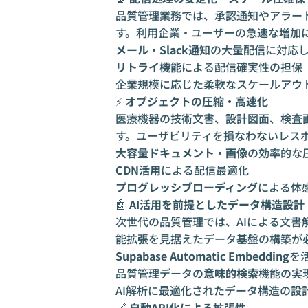
品質管理業務では、承認通知やアラー
す。利用企業・ユーザーの急速な増加
メール・Slack通知
の大量配信に対応
リトライ機能
による配信確実性の担保
企業規模に応じた柔軟なスケールアウ
⚡
オブジェクトの圧縮・高速化
医療機器の技術文書、設計図面、検査
す。ユーザビリティを損なわないレス
大容量ドキュメント・画像
の効率的な
CDN活用
による配信最適化
プログレッシブローディング
による体
🤖
AI活用を前提としたデータ構造設計
次世代の品質管理では、AIによる文書
能拡張を見据えたデータ基盤の構築が
Supabase Automatic Embedding
を
品質管理データの
意味的検索
機能の実
AI解析に最適化されたデータ構造の設
🔗
自動API化による拡張性