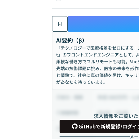
AI要約（β）
「テクノロジーで医療格差をゼロにする」未
t」のフロントエンドエンジニアとして、共
柔軟な働き方でフルリモートも可能。Vue3/
先端の技術課題に挑み、医療の未来を形作
と情熱で、社会に真の価値を届け、キャリ
があなたを待っています。
年収 600万円 ~ 1,
給与・報酬
09:00 ~ 18:00
稼働時間
求人情報をご覧いた
GitHubで新規登録/ログイ
正社員
雇用形態
メー