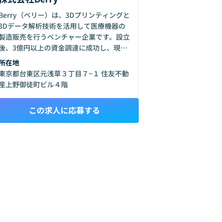
Berry（ベリー）は、3Dプリンティングと
3Dデータ解析技術を活用して医療機器の
製造販売を行うベンチャー企業です。設立
後、3億円以上の資金調達に成功し、現在
65名の従業員を抱え、グローバル展開を
所在地
視野に入れた急成長段階にあります。「テ
東京都台東区元浅草３丁目７−１ 住友不動
クノロジーで医療格差を0にする」という
産上野御徒町ビル４階
ミッションのもと、赤ちゃんの頭蓋形状矯
正ヘルメットを主力製品として展開しつ
この求人に応募する
つ、新規事業の開発にも積極的に取り組ん
でいます。