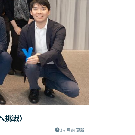
へ挑戦）
3ヶ月前
更新