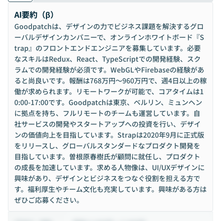
AI要約（β）
Goodpatchは、デザインの力でビジネス課題を解決するグロ
ーバルデザインカンパニーで、オンラインホワイトボード『S
trap』のフロントエンドエンジニアを募集しています。必要
なスキルはRedux、React、TypeScriptでの開発経験、スク
ラムでの開発経験が必須です。WebGLやFirebaseの経験があ
ると尚良いです。報酬は768万円〜960万円で、週4日以上の稼
働が求められます。リモートワークが可能で、コアタイムは1
0:00-17:00です。Goodpatchは東京、ベルリン、ミュンヘン
に拠点を持ち、フルリモートのチームも運営しています。自
社サービスの開発やスタートアップへの投資を行い、デザイ
ンの価値向上を目指しています。Strapは2020年9月に正式版
をリリースし、グローバルスタンダードなプロダクト開発を
目指しています。曽根原春樹氏が顧問に就任し、プロダクト
の成長を加速しています。求める人物像は、UI/UXデザインに
興味があり、デザインとビジネスをつなぐ役割を担える方で
す。福利厚生やチーム文化も充実しています。興味がある方は
ぜひご応募ください。