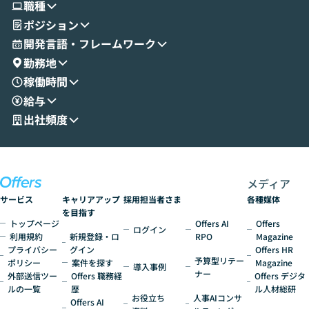
職種
せいただきます。数分でワークフローが完
e・Codex・G
ポジション
成する手軽さや、Gmail等の外部サービス
分けの考え方を紐
とセキュアに連携できるポイントなど、実
使わなくなった
開発言語・フレームワーク
演を通じて具体的なイメージをお届けしま
らではの視点でお
勤務地
す。 後半のディスカッションでは、セキュ
のAIに絞るべ
稼働時間
リティの考え方や社内導入の進め方など、
迷っている方か
給与
現場目線でさらに深掘りしていきます。
最適化したい方
「自分の業務をAIで自動化してみたいけ
ご参加をお待ち
出社頻度
ど、何から始めればいいかわからない」と
いう方にこそ参加いただきたいイベントで
す。
メディア
サービス
キャリアアップ
採用担当者さま
各種媒体
を目指す
トップページ
Offers AI
Offers
ログイン
利用規約
新規登録・ロ
RPO
Magazine
プライバシー
グイン
Offers HR
予算型リテー
ポリシー
案件を探す
Magazine
導入事例
ナー
外部送信ツー
Offers 職務経
Offers デジタ
ルの一覧
歴
ル人材総研
お役立ち
人事AIコンサ
Offers AI