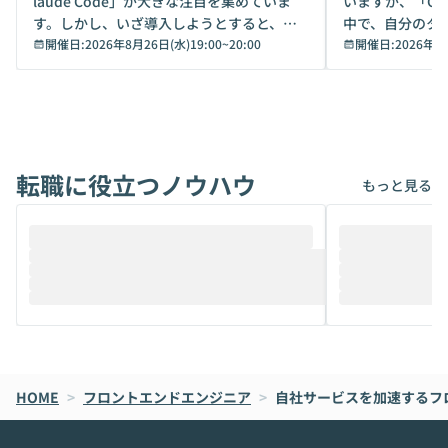
laude Code」が大きな注目を集めていま
いますが、「Code
日々の業務に励んでいます。 ▼フラットな組織 組織を支え
す。しかし、いざ導入しようとすると、セ
中で、自分のタ
るマネージャーや経営陣は存在しますが、職種や役職を問わ
キュリティ面の懸念や権限管理のハードル
開催日:
2026年8月26日(水)19:00
~
20:00
いいのか」を自
開催日:
2026年8
ず対等にコミュニケーションを取ります。またクライアント
から、気軽に使えないケースも多いのでは
か？ 「なんとなく誰かが良いと言っていた
ともデザインパートナーとして関係を構築しているため、多
ないでしょうか。 Coworkは、非エンジニ
から」「SNS
少言いにくいことでもプロダクトが良くなるために必要なこ
アでも簡単に安全に扱えるよう作られた機
ら」と、周りの
とははっきりとお伝えします。 ▼オープンなコミュニケーシ
能です。そして実は、日常の業務領域であ
ている方も少な
ョン 月に一度の全社会議マンスリーパッチでは、経営陣から
れば「Coworkで十分にカバーできる」だ
Iのポテンシャル
の業績の報告をはじめ、どんな経営課題もオープンに共有し
転職に役立つノウハウ
けでなく、想像以上の範囲まで自動化でき
は、評判ではな
もっと見る
ます。OKRの手法も取り入れ、誰がどの目標に紐づいて業務
ることは、まだあまり知られていません。
ているAIを選ぶこ
を行なっているのかも可視化し、全社員が全社の目標にコミ
そこで本イベントでは、メルカリで生成AI
もやり取りを重
ットできるように工夫しています。また、ナレッジ共有も社
推進を担当されているハヤカワ五味氏をお
まで文脈を忘れず
内イベントやドキュメントツール導入など積極的に行ってい
迎えし、Coworkを使った業務自動化の実
キストだけでな
ます。
際を、公開デモを交えてわかりやすくお伝
うときに一番打率が
えします。 前半のLTでは、ハヤカワ氏より
え、次々と新し
メルカリでの判断基準をもとに「なぜClau
それぞれの本当
de CodeはNGになりがちで、なぜCowork
スクごとに最適
なら安全なのか」を解説いただいた上で、C
すのは至難の業です。 そこで
HOME
oworkの基本的な機能をご紹介いただきま
>
フロントエンドエンジニア
>
自社サービスを加速するフ
は、LLMのフ
す。 続く公開デモでは、実際にCoworkを
ント構築の最前
使ってワークフローを構築する様子をお見
社松尾研究所の尾