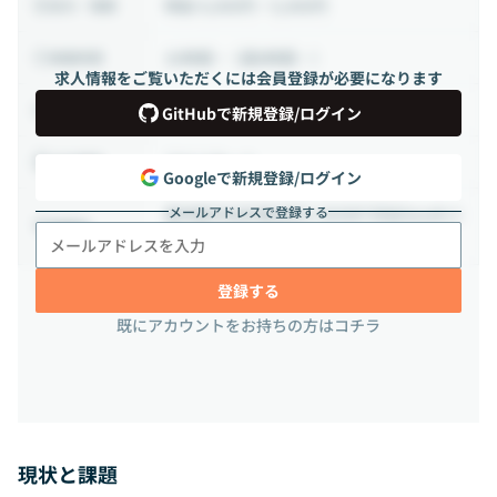
時給 4,000円 ~ 5,000円
給与・報酬
32時間 ~（週8時間 ~ ）
稼働時間
求人情報をご覧いただくには会員登録が必要になります
業務委託
雇用形態
GitHubで新規登録/ログイン
フルリモート
出社頻度
Googleで新規登録/ログイン
メールアドレスで登録する
東京都渋谷区鶯谷町3-3VORT渋谷South 2
勤務地
階
登録する
既にアカウントをお持ちの方はコチラ
現状と課題