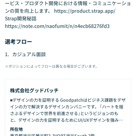
ービス・プロダクト開発における情報・コミュニケーショ
ンの質を向上します。
https://product.strap.app/
Strap開発秘話
https://note.com/naofumit/n/n4ecb68276fd3
選考フロー
カジュアル面談
※ポジションによってフローは異なる場合がございます。
株式会社グッドパッチ
■デザインの力を証明する Goodpatchはビジネス課題をデザ
インの力で解決するデザインカンパニーです。 ｢ハートを揺
さぶるデザインで世界を前進させる｣というビジョンのも
と、デザインの力を証明するためにUI/UXデザインを強みと
した新規事業の立ち上げや、企業のデザイン戦略立案、デザ
所在地
イン組織構築支援などを行い、 デザインの価値向上を目指し
東京都渋谷区鶯谷町3-3VORT渋谷South 2階