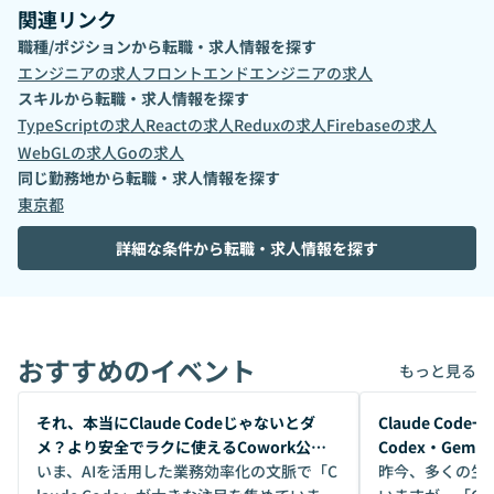
プラットフォーム「ReDesigner for Student」 ・プロトタ
関連リンク
イピングツール「Prott」 ■多様性あふれる環境 Goodpatch
職種/ポジションから転職・求人情報を探す
にはさまざまなバックグラウンドを持つメンバーが集まって
エンジニア
の求人
フロントエンドエンジニア
の求人
います。 国籍も様々でドイツ・アメリカ・韓国・台湾など海
スキルから転職・求人情報を探す
外出身のデザイナーやエンジニアも多く在籍しています。 こ
TypeScript
の求人
React
の求人
Redux
の求人
Firebase
の求人
れまでの経験、専門領域は人によって異なりますが、プロダ
クトに関する議論では国籍も言語も役職も年齢も関係なく、
WebGL
の求人
Go
の求人
プロダクトをもっと良くするために率直に意見を言うことを
同じ勤務地から転職・求人情報を探す
求められます。 そのためチームみんなでデザインの議論を深
東京都
くすることができ、プロダクトやデザインのクオリティ向上
につながっています。 2020年2月よりリモートワークを全社
詳細な条件から転職・求人情報を探す
で開始。現在はリモート勤務とオフィス勤務のハイブリッド
で、社員の働き方のデザインにも取り組んでいます。屋内の
受動喫煙対策あり（オフィス内禁煙）。 ▼デザインドリブン
「デザインの力を証明する」をミッションに掲げていること
おすすめのイベント
もあり、所属するメンバー全員が、デザインを正しく理解
もっと見る
し、デザインの力を信じています。エンジニアもデザイナー
開催前
も一緒にユーザーに直接話しを聞きに行き、UXデザインから
開催前
それ、本当にClaude Codeじゃないとダ
Claude Co
携わったり、社内の誰かと集まれば、デザインに関するディ
メ？より安全でラクに使えるCowork公開
Codex・Gem
スカッションが必ず生まれます。私たちは、企業としてデザ
デモ
いま、AIを活用した業務効率化の文脈で「C
昨今、多くの生
インの力、デザインの価値をビジネスとして証明するべく