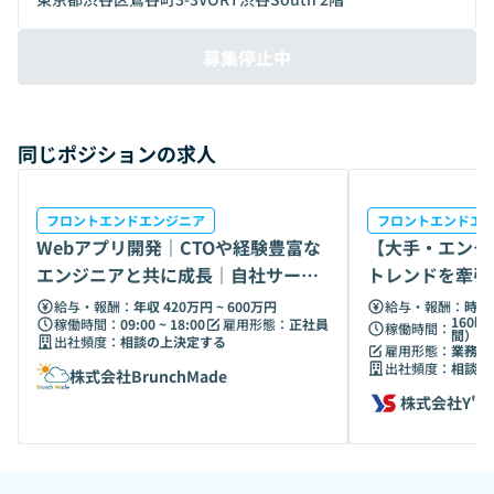
ています。 東京のほかにも、ベルリン、ミュンヘン、そして
フルリモートのデザインチームGoodpatch Anywhereとい
募集停止中
う拠点があります。 得意とするのはUI/UXデザインですが、
領域に制限はありません。クライアントのビジネスサイドと
デザインをつなぎ、事業やプロダクト、組織づくりを戦略的
に支援するほか、事業会社として自社サービスやプロダクト
同じポジションの求人
の開発、スタートアップへの投資など、多彩に展開していま
す。 ■デザインパートナーとしてビジネスに並走 主な事業
は、企業のデザインパートナーとしてビジネス課題を解決す
フロントエンドエンジニア
フロントエンドエ
るデザインパートナー事業と、クライアントワークのノウハ
Webアプリ開発｜CTOや経験豊富な
【大手・エンタ
ウを活かした自社プロダクト開発を行うデザインプラットフ
エンジニアと共に成長｜自社サービ
トレンドを牽引
ォーム事業の2つです。 ▼デザインパートナー事業 日本を代
スにも挑戦
エンジニア募集
表する大企業からスタートアップまで、様々なクライアント
給与・報酬：
年収 420万円 ~ 600万円
給与・報酬：
時給 
160時
稼働時間：
09:00 ~ 18:00
雇用形態：
正社員
をデザインの力で前進させるお手伝いをしています。主な事
稼働時間：
間）
出社頻度：
相談の上決定する
雇用形態：
業務委
例はSUNTORY＋、SPEEDA、出前館、Unipos、モチベーシ
出社頻度：
相談の
株式会社BrunchMade
ョンクラウドなど。 ▼デザインプラットフォーム事業 クラ
イアントワークで得たノウハウを活かし、デザインを必要と
株式会社Y's
するすべての方に向けてプロダクトを開発しています。 ・️オ
ンライン ホワイトボード「Strap」 ・デザイナー特化型キャ
リア支援サービス「ReDesigner」 ・デザイナー学生の就活