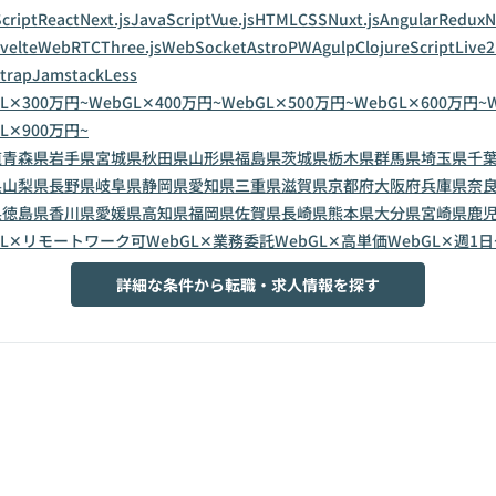
cript
React
Next.js
JavaScript
Vue.js
HTML
CSS
Nuxt.js
Angular
Redux
N
velte
WebRTC
Three.js
WebSocket
Astro
PWA
gulp
ClojureScript
Live
trap
Jamstack
Less
L✕300万円~
WebGL✕400万円~
WebGL✕500万円~
WebGL✕600万円~
L✕900万円~
道
青森県
岩手県
宮城県
秋田県
山形県
福島県
茨城県
栃木県
群馬県
埼玉県
千
県
山梨県
長野県
岐阜県
静岡県
愛知県
三重県
滋賀県
京都府
大阪府
兵庫県
奈
県
徳島県
香川県
愛媛県
高知県
福岡県
佐賀県
長崎県
熊本県
大分県
宮崎県
鹿
GL✕リモートワーク可
WebGL✕業務委託
WebGL✕高単価
WebGL✕週1日
詳細な条件から転職・求人情報を探す