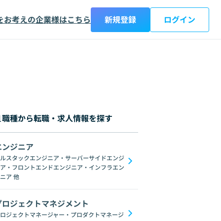
をお考えの企業様はこちら
新規登録
ログイン
職種から転職・求人情報を探す
エンジニア
都
神奈川県
新潟県
富山県
石川県
福井県
山梨県
長野県
岐阜
ルスタックエンジニア・サーバーサイドエンジ
ア・フロントエンドエンジニア・インフラエン
AngularJS
jQuery
Webpack
Vuex
Scss
Sass
Svelte
WebG
ニア
他
プロジェクトマネジメント
ロジェクトマネージャー・プロダクトマネージ