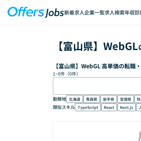
新着求人
企業一覧
求人検索
年収診
【
富山県
】
WebGL
【富山県】WebGL 高単価の転職
1
~
0
件（
0
件）
勤務地
北海道
青森県
岩手県
宮城県
秋
類似スキル
TypeScript
React
Next.js
J