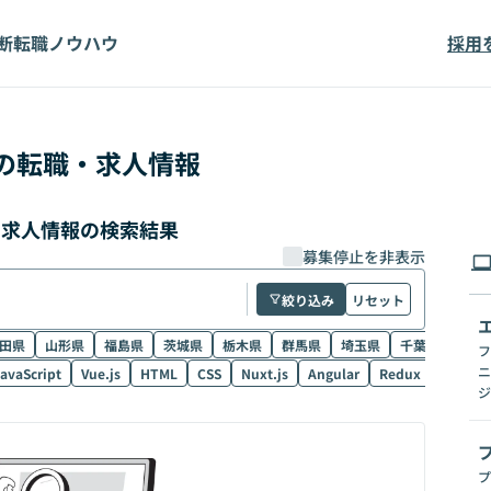
断
転職ノウハウ
採用
の転職・求人情報
・求人情報の検索結果
募集停止を非表示
絞り込み
リセット
田県
山形県
福島県
茨城県
栃木県
群馬県
埼玉県
千葉県
東京
フ
ニ
avaScript
Vue.js
HTML
CSS
Nuxt.js
Angular
Redux
NestJS
ジ
プ