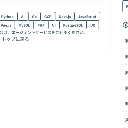
Python
AI
Go
GCP
Next.js
JavaScript
Vue.js
MySQL
PHP
UI
PostgreSQL
UX
合は、エージェントサービスをご利用ください。
トップに戻る
[
[
[
[
[
[