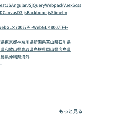
estJS
AngularJS
jQuery
Webpack
Vuex
Scss
2D
Canvas
D3.js
Backbone.js
Slim
elm
WebGL✕700万円~
WebGL✕800万円~
葉県
東京都
神奈川県
新潟県
富山県
石川県
良県
和歌山県
鳥取県
島根県
岡山県
広島県
児島県
沖縄県
海外
~
もっと見る