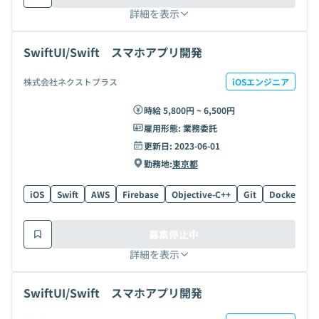
詳細を表示
SwiftUI/Swift スマホアプリ開発
株式会社ネクストプラス
iOSエンジニア
時給 5,800円 ~ 6,500円
雇用形態:
業務委託
更新日:
2023-06-01
勤務地:
東京都
iOS
Swift
AWS
Firebase
Objective-C++
Git
Docker
O
募集停止中
詳細を表示
SwiftUI/Swift スマホアプリ開発