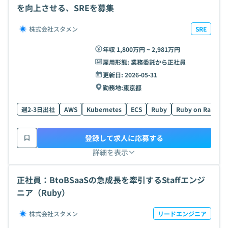
を向上させる、SREを募集
株式会社スタメン
SRE
年収 1,800万円 ~ 2,981万円
雇用形態:
業務委託から正社員
更新日:
2026-05-31
勤務地:
東京都
週2-3日出社
AWS
Kubernetes
ECS
Ruby
Ruby on Rails
登録して求人に応募する
詳細を表示
正社員：BtoBSaaSの急成長を牽引するStaffエンジ
ニア（Ruby）
株式会社スタメン
リードエンジニア