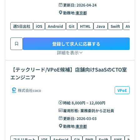
更新日:
2026-04-24
勤務地:
東京都
週5日出社
iOS
Android
Git
HTML
Java
Swift
AWS
登録して求人に応募する
詳細を表示
【テックリード/VPoE候補】店舗向けSaaSのCTO室
エンジニア
株式会社coco
VPoE
時給 8,000円 ~ 12,000円
雇用形態:
業務委託から正社員
更新日:
2026-03-03
勤務地:
東京都
フルリモート
iOS
Android
Git
PHP
Swift
AWS
MySQL