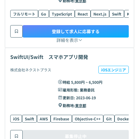
勤務地:
東京都
フルリモート
Go
TypeScript
React
Next.js
Swift
Kotlin
登録して求人に応募する
詳細を表示
SwiftUI/Swift スマホアプリ開発
株式会社ネクストプラス
iOSエンジニア
時給 5,800円 ~ 6,500円
雇用形態:
業務委託
更新日:
2023-06-19
勤務地:
東京都
iOS
Swift
AWS
Firebase
Objective-C++
Git
Docker
O
募集停止中