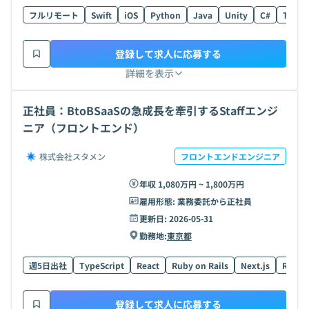
フルリモート
Swift
iOS
Python
Java
Unity
C#
TypeS
登録して求人に応募する
詳細を表示
正社員：BtoBSaaSの急成長を牽引するStaffエンジ
ニア（フロントエンド）
株式会社スタメン
フロントエンドエンジニア
年収 1,080万円 ~ 1,800万円
雇用形態:
業務委託から正社員
更新日:
2026-05-31
勤務地:
東京都
週5日出社
TypeScript
React
Ruby on Rails
Next.js
Ruby
登録して求人に応募する