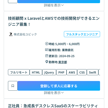
詳細を表示
技術顧問 x LaravelとAWSでの技術開発ができるエン
ジニア募集！
株式会社ユビック
フルスタックエンジニア
時給 5,000円 ~ 6,000円
雇用形態:
業務委託
更新日:
2024-09-25
勤務地:
東京都
フルリモート
HTML
jQuery
PHP
AWS
CSS
Swift
Node
登録して求人に応募する
詳細を表示
正社員：急成長デスクレスSaaSのスケーラビリティ