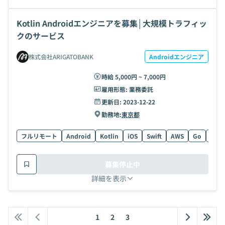
Kotlin Androidエンジニアを募集│大規模トラフィッ
クのサービス
株式会社ARIGATOBANK
Androidエンジニア
時給 5,000円 ~ 7,000円
雇用形態:
業務委託
更新日:
2023-12-22
勤務地:
東京都
フルリモート
Android
Kotlin
iOS
Swift
AWS
Go
Kube
募集停止中
詳細を表示
1
2
3