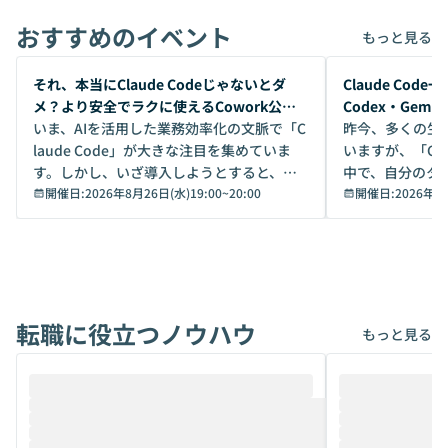
おすすめのイベント
もっと見る
開催前
開催前
それ、本当にClaude Codeじゃないとダ
Claude Co
メ？より安全でラクに使えるCowork公開
Codex・Gem
デモ
いま、AIを活用した業務効率化の文脈で「C
昨今、多くの生
laude Code」が大きな注目を集めていま
いますが、「Code
す。しかし、いざ導入しようとすると、セ
中で、自分のタ
キュリティ面の懸念や権限管理のハードル
開催日:
2026年8月26日(水)19:00
~
20:00
いいのか」を自
開催日:
2026年8
から、気軽に使えないケースも多いのでは
か？ 「なんとなく誰かが良いと言っていた
ないでしょうか。 Coworkは、非エンジニ
から」「SNS
アでも簡単に安全に扱えるよう作られた機
ら」と、周りの
能です。そして実は、日常の業務領域であ
ている方も少な
れば「Coworkで十分にカバーできる」だ
Iのポテンシャル
転職に役立つノウハウ
けでなく、想像以上の範囲まで自動化でき
は、評判ではな
もっと見る
ることは、まだあまり知られていません。
ているAIを選ぶこ
そこで本イベントでは、メルカリで生成AI
もやり取りを重
推進を担当されているハヤカワ五味氏をお
まで文脈を忘れず
迎えし、Coworkを使った業務自動化の実
キストだけでな
際を、公開デモを交えてわかりやすくお伝
うときに一番打率が