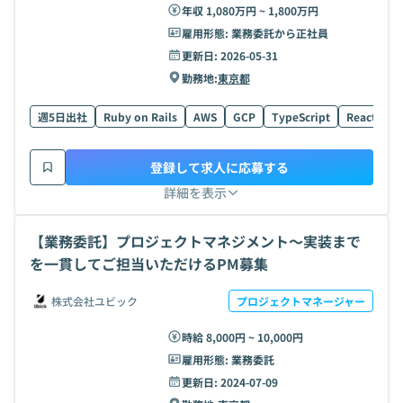
年収 1,080万円 ~ 1,800万円
雇用形態:
業務委託から正社員
更新日:
2026-05-31
勤務地:
東京都
週5日出社
Ruby on Rails
AWS
GCP
TypeScript
React
K
登録して求人に応募する
詳細を表示
【業務委託】プロジェクトマネジメント〜実装まで
を一貫してご担当いただけるPM募集
株式会社ユビック
プロジェクトマネージャー
時給 8,000円 ~ 10,000円
雇用形態:
業務委託
更新日:
2024-07-09