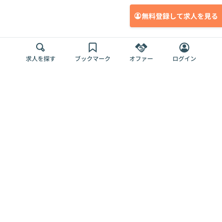
無料登録して求人を見る
求人を探す
ブックマーク
オファー
ログイン
メディア
サービス
キャリアアップ
採用担当者さま
各種媒体
を目指す
トップページ
Offers AI
Offers
ログイン
利用規約
新規登録・ロ
RPO
Magazine
プライバシー
グイン
Offers HR
予算型リテー
ポリシー
案件を探す
Magazine
導入事例
ナー
外部送信ツー
Offers 職務経
Offers デジタ
ルの一覧
歴
ル人材総研
お役立ち
人事AIコンサ
Offers AI
資料
ルティング
Harness