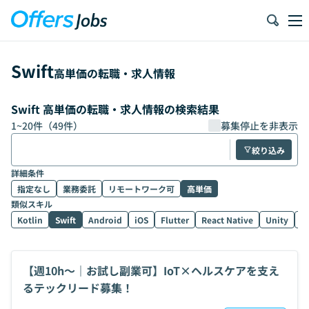
Swift
高単価の転職・求人情報
Swift 高単価の転職・求人情報の検索結果
1
~
20
件（
49
件）
募集停止を非表示
絞り込み
詳細条件
指定なし
業務委託
リモートワーク可
高単価
類似スキル
Kotlin
Swift
Android
iOS
Flutter
React Native
Unity
U
【週10h〜｜お試し副業可】IoT×ヘルスケアを支え
るテックリード募集！