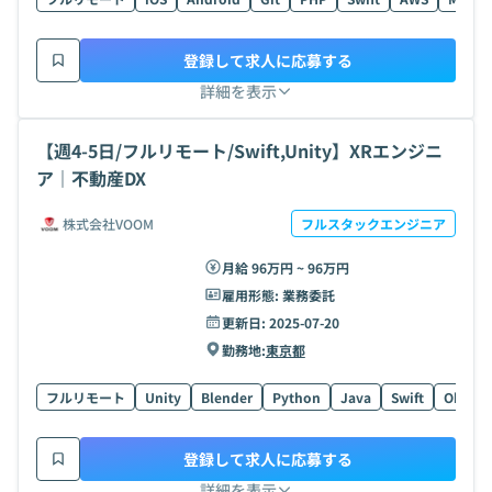
登録して求人に応募する
詳細を表示
【週4-5日/フルリモート/Swift,Unity】XRエンジニ
ア｜不動産DX
株式会社VOOM
フルスタックエンジニア
月給 96万円 ~ 96万円
雇用形態:
業務委託
更新日:
2025-07-20
勤務地:
東京都
フルリモート
Unity
Blender
Python
Java
Swift
Objecti
登録して求人に応募する
詳細を表示