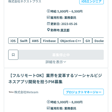
株式会社ネクストプラス
iOSエンジニア
時給 5,800円 ~ 6,500円
雇用形態:
業務委託
更新日:
2023-05-26
勤務地:
東京都
iOS
Swift
AWS
Firebase
Objective-C++
Git
Docker
O
募集停止中
詳細を表示
【フルリモートOK】業界を変革するソーシャルビジ
ネスアプリ開発を担うPM募集
株式会社Weteam
プロジェクトマネージャー
時給 5,000円 ~ 8,000円
雇用形態:
業務委託