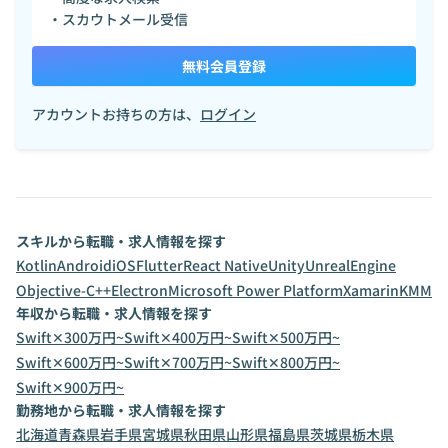
・スカウトメール受信
無料会員登録
アカウントお持ちの方は、
ログイン
スキルから転職・求人情報を探す
Kotlin
Android
iOS
Flutter
React Native
Unity
UnrealEngine
Objective-C++
Electron
Microsoft Power Platform
Xamarin
KMM
年収から転職・求人情報を探す
Swift✕300万円~
Swift✕400万円~
Swift✕500万円~
Swift✕600万円~
Swift✕700万円~
Swift✕800万円~
Swift✕900万円~
勤務地から転職・求人情報を探す
北海道
青森県
岩手県
宮城県
秋田県
山形県
福島県
茨城県
栃木県