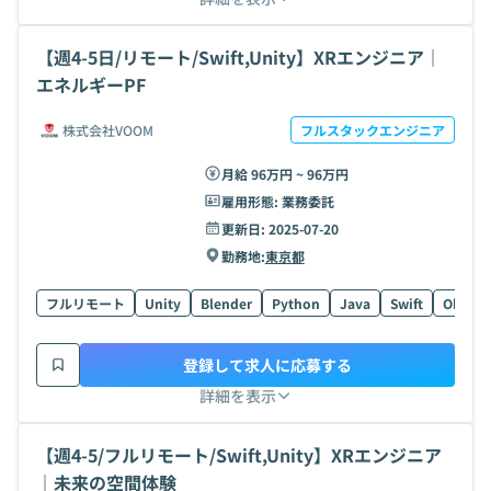
【週4-5日/リモート/Swift,Unity】XRエンジニア｜
エネルギーPF
株式会社VOOM
フルスタックエンジニア
月給 96万円 ~ 96万円
雇用形態:
業務委託
更新日:
2025-07-20
勤務地:
東京都
フルリモート
Unity
Blender
Python
Java
Swift
Objecti
登録して求人に応募する
詳細を表示
【週4-5/フルリモート/Swift,Unity】XRエンジニア
｜未来の空間体験