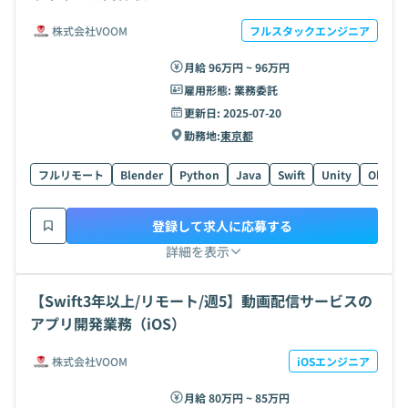
株式会社VOOM
フルスタックエンジニア
月給 96万円 ~ 96万円
雇用形態:
業務委託
更新日:
2025-07-20
勤務地:
東京都
フルリモート
Blender
Python
Java
Swift
Unity
Objecti
登録して求人に応募する
詳細を表示
【Swift3年以上/リモート/週5】動画配信サービスの
アプリ開発業務（iOS）
株式会社VOOM
iOSエンジニア
月給 80万円 ~ 85万円