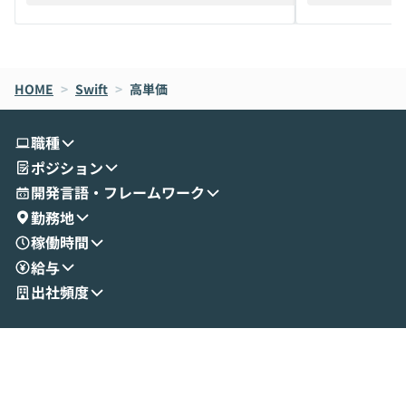
えします。 前半のLTでは、ハヤカワ氏より
え、次々と新し
メルカリでの判断基準をもとに「なぜClau
それぞれの本当
de CodeはNGになりがちで、なぜCowork
スクごとに最適
なら安全なのか」を解説いただいた上で、C
すのは至難の業です。 そこで
HOME
oworkの基本的な機能をご紹介いただきま
>
Swift
>
高単価
は、LLMのフ
す。 続く公開デモでは、実際にCoworkを
ント構築の最前
使ってワークフローを構築する様子をお見
社松尾研究所の尾
職種
せいただきます。数分でワークフローが完
e・Codex・G
ポジション
成する手軽さや、Gmail等の外部サービス
分けの考え方を紐
とセキュアに連携できるポイントなど、実
使わなくなった
開発言語・フレームワーク
演を通じて具体的なイメージをお届けしま
らではの視点でお
勤務地
す。 後半のディスカッションでは、セキュ
のAIに絞るべ
稼働時間
リティの考え方や社内導入の進め方など、
迷っている方か
給与
現場目線でさらに深掘りしていきます。
最適化したい方
「自分の業務をAIで自動化してみたいけ
ご参加をお待ち
出社頻度
ど、何から始めればいいかわからない」と
いう方にこそ参加いただきたいイベントで
す。