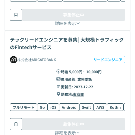
募集停止中
詳細を表示
テックリードエンジニアを募集│大規模トラフィック
のFintechサービス
株式会社ARIGATOBANK
リードエンジニア
時給 5,000円 ~ 10,000円
雇用形態:
業務委託
更新日:
2023-12-22
勤務地:
東京都
フルリモート
Go
iOS
Android
Swift
AWS
Kotlin
Kube
募集停止中
詳細を表示