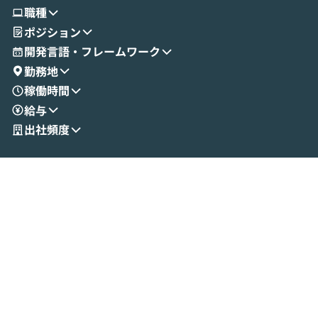
使ってワークフローを構築する様子をお見
社松尾研究所の尾
職種
せいただきます。数分でワークフローが完
e・Codex・G
ポジション
成する手軽さや、Gmail等の外部サービス
分けの考え方を紐
とセキュアに連携できるポイントなど、実
使わなくなった
開発言語・フレームワーク
演を通じて具体的なイメージをお届けしま
らではの視点でお
勤務地
す。 後半のディスカッションでは、セキュ
のAIに絞るべ
稼働時間
リティの考え方や社内導入の進め方など、
迷っている方か
給与
現場目線でさらに深掘りしていきます。
最適化したい方
「自分の業務をAIで自動化してみたいけ
ご参加をお待ち
出社頻度
ど、何から始めればいいかわからない」と
いう方にこそ参加いただきたいイベントで
す。