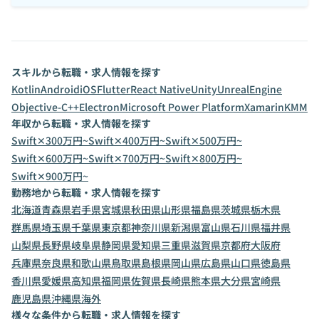
スキルから転職・求人情報を探す
Kotlin
Android
iOS
Flutter
React Native
Unity
UnrealEngine
Objective-C++
Electron
Microsoft Power Platform
Xamarin
KMM
年収から転職・求人情報を探す
Swift✕300万円~
Swift✕400万円~
Swift✕500万円~
Swift✕600万円~
Swift✕700万円~
Swift✕800万円~
Swift✕900万円~
勤務地から転職・求人情報を探す
北海道
青森県
岩手県
宮城県
秋田県
山形県
福島県
茨城県
栃木県
群馬県
埼玉県
千葉県
東京都
神奈川県
新潟県
富山県
石川県
福井県
山梨県
長野県
岐阜県
静岡県
愛知県
三重県
滋賀県
京都府
大阪府
兵庫県
奈良県
和歌山県
鳥取県
島根県
岡山県
広島県
山口県
徳島県
香川県
愛媛県
高知県
福岡県
佐賀県
長崎県
熊本県
大分県
宮崎県
鹿児島県
沖縄県
海外
様々な条件から転職・求人情報を探す