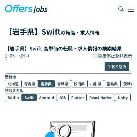
【
岩手県
】
Swift
の転職・求人情報
【岩手県】Swift 高単価の転職・求人情報の検索結果
1
~
0
件（
0
件）
募集停止を非表示
絞り込み
勤務地
北海道
青森県
岩手県
宮城県
秋田県
山形県
福島県
茨城県
類似スキル
Kotlin
Swift
Android
iOS
Flutter
React Native
Unity
U