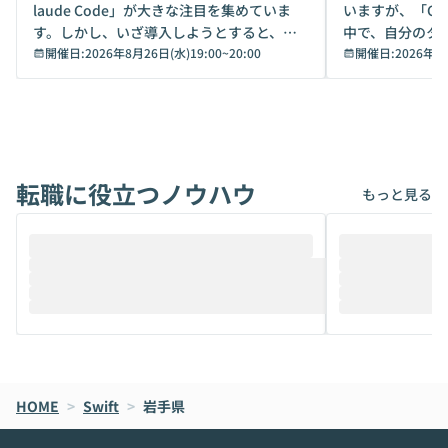
laude Code」が大きな注目を集めていま
いますが、「Code
す。しかし、いざ導入しようとすると、セ
中で、自分のタ
キュリティ面の懸念や権限管理のハードル
開催日:
2026年8月26日(水)19:00
~
20:00
いいのか」を自
開催日:
2026年8
から、気軽に使えないケースも多いのでは
か？ 「なんとなく誰かが良いと言っていた
ないでしょうか。 Coworkは、非エンジニ
から」「SNS
アでも簡単に安全に扱えるよう作られた機
ら」と、周りの
能です。そして実は、日常の業務領域であ
ている方も少な
れば「Coworkで十分にカバーできる」だ
Iのポテンシャル
転職に役立つノウハウ
けでなく、想像以上の範囲まで自動化でき
は、評判ではな
もっと見る
ることは、まだあまり知られていません。
ているAIを選ぶこ
そこで本イベントでは、メルカリで生成AI
もやり取りを重
推進を担当されているハヤカワ五味氏をお
まで文脈を忘れず
迎えし、Coworkを使った業務自動化の実
キストだけでな
際を、公開デモを交えてわかりやすくお伝
うときに一番打率が
えします。 前半のLTでは、ハヤカワ氏より
え、次々と新し
メルカリでの判断基準をもとに「なぜClau
それぞれの本当
de CodeはNGになりがちで、なぜCowork
スクごとに最適
なら安全なのか」を解説いただいた上で、C
すのは至難の業です。 そこで
HOME
oworkの基本的な機能をご紹介いただきま
>
Swift
>
岩手県
は、LLMのフ
す。 続く公開デモでは、実際にCoworkを
ント構築の最前