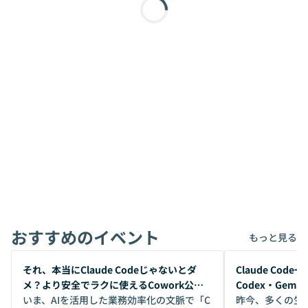
おすすめのイベント
もっと見る
開催前
開催前
それ、本当にClaude Codeじゃないとダ
Claude Co
メ？より安全でラクに使えるCowork公開
Codex・Gem
デモ
いま、AIを活用した業務効率化の文脈で「C
昨今、多くの生