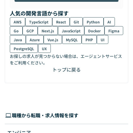
人気の開発言語から探す
AWS
TypeScript
React
Git
Python
AI
Go
GCP
Next.js
JavaScript
Docker
Figma
Java
Azure
Vue.js
MySQL
PHP
UI
PostgreSQL
UX
お探しの求人が見つからない場合は、エージェントサービス
をご利用ください。
トップに戻る
職種から転職・求人情報を探す
エンジニア