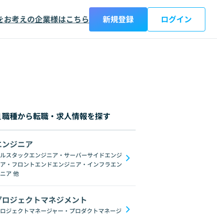
をお考えの企業様はこちら
新規登録
ログイン
職種から転職・求人情報を探す
エンジニア
都
神奈川県
新潟県
富山県
石川県
福井県
山梨県
長野県
岐阜
ルスタックエンジニア・サーバーサイドエンジ
ア・フロントエンドエンジニア・インフラエン
on
Microsoft Power Platform
Xamarin
KMM
ニア
他
プロジェクトマネジメント
ロジェクトマネージャー・プロダクトマネージ