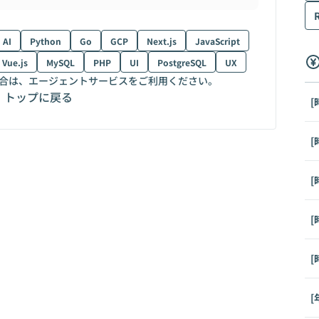
AI
Python
Go
GCP
Next.js
JavaScript
Vue.js
MySQL
PHP
UI
PostgreSQL
UX
合は、エージェントサービスをご利用ください。
トップに戻る
[
[
[
[
[
[