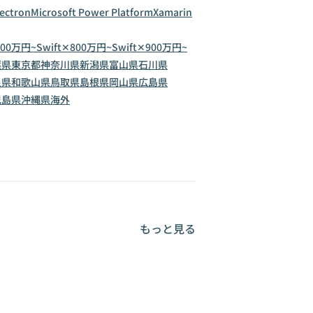
lectron
Microsoft Power Platform
Xamarin
700万円~
Swift✕800万円~
Swift✕900万円~
葉県
東京都
神奈川県
新潟県
富山県
石川県
良県
和歌山県
鳥取県
島根県
岡山県
広島県
児島県
沖縄県
海外
もっと見る