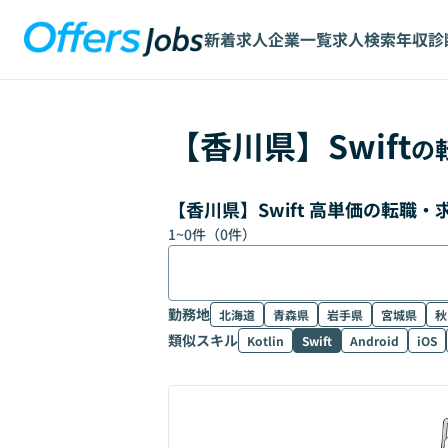
新着求人
企業一覧
求人検索
年収診
【
香川県
】
Swift
の
【香川県】Swift 高単価の転職
1
~
0
件（
0
件）
勤務地
北海道
青森県
岩手県
宮城県
秋
類似スキル
Kotlin
Swift
Android
iOS