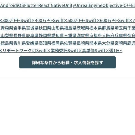
n
Android
iOS
Flutter
React Native
Unity
UnrealEngine
Objective-C++
E
t✕300万円~
Swift✕400万円~
Swift✕500万円~
Swift✕600万円~
Swift✕
道
青森県
岩手県
宮城県
秋田県
山形県
福島県
茨城県
栃木県
群馬県
埼玉県
千
県
山梨県
長野県
岐阜県
静岡県
愛知県
三重県
滋賀県
京都府
大阪府
兵庫県
奈
県
徳島県
香川県
愛媛県
高知県
福岡県
佐賀県
長崎県
熊本県
大分県
宮崎県
鹿
ft✕リモートワーク可
Swift✕業務委託
Swift✕高単価
Swift✕週1日~
詳細な条件から転職・求人情報を探す