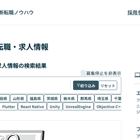
断
転職ノウハウ
採用
転職・求人情報
・求人情報の検索結果
募集停止を非表示
絞り込み
リセット
田県
山形県
福島県
茨城県
栃木県
群馬県
埼玉県
千葉県
東京
フ
ニ
Flutter
React Native
Unity
UnrealEngine
Objective-C++
Electr
ジ
プ