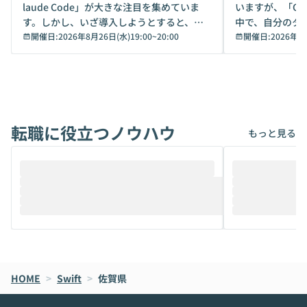
laude Code」が大きな注目を集めていま
いますが、「Code
す。しかし、いざ導入しようとすると、セ
中で、自分のタ
キュリティ面の懸念や権限管理のハードル
開催日:
2026年8月26日(水)19:00
~
20:00
いいのか」を自
開催日:
2026年8
から、気軽に使えないケースも多いのでは
か？ 「なんとなく誰かが良いと言っていた
ないでしょうか。 Coworkは、非エンジニ
から」「SNS
アでも簡単に安全に扱えるよう作られた機
ら」と、周りの
能です。そして実は、日常の業務領域であ
ている方も少な
れば「Coworkで十分にカバーできる」だ
Iのポテンシャル
転職に役立つノウハウ
けでなく、想像以上の範囲まで自動化でき
は、評判ではな
もっと見る
ることは、まだあまり知られていません。
ているAIを選ぶこ
そこで本イベントでは、メルカリで生成AI
もやり取りを重
推進を担当されているハヤカワ五味氏をお
まで文脈を忘れず
迎えし、Coworkを使った業務自動化の実
キストだけでな
際を、公開デモを交えてわかりやすくお伝
うときに一番打率が
えします。 前半のLTでは、ハヤカワ氏より
え、次々と新し
メルカリでの判断基準をもとに「なぜClau
それぞれの本当
de CodeはNGになりがちで、なぜCowork
スクごとに最適
なら安全なのか」を解説いただいた上で、C
すのは至難の業です。 そこで
HOME
oworkの基本的な機能をご紹介いただきま
>
Swift
>
佐賀県
は、LLMのフ
す。 続く公開デモでは、実際にCoworkを
ント構築の最前