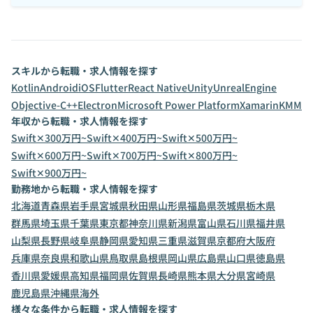
スキルから転職・求人情報を探す
Kotlin
Android
iOS
Flutter
React Native
Unity
UnrealEngine
Objective-C++
Electron
Microsoft Power Platform
Xamarin
KMM
年収から転職・求人情報を探す
Swift✕300万円~
Swift✕400万円~
Swift✕500万円~
Swift✕600万円~
Swift✕700万円~
Swift✕800万円~
Swift✕900万円~
勤務地から転職・求人情報を探す
北海道
青森県
岩手県
宮城県
秋田県
山形県
福島県
茨城県
栃木県
群馬県
埼玉県
千葉県
東京都
神奈川県
新潟県
富山県
石川県
福井県
山梨県
長野県
岐阜県
静岡県
愛知県
三重県
滋賀県
京都府
大阪府
兵庫県
奈良県
和歌山県
鳥取県
島根県
岡山県
広島県
山口県
徳島県
香川県
愛媛県
高知県
福岡県
佐賀県
長崎県
熊本県
大分県
宮崎県
鹿児島県
沖縄県
海外
様々な条件から転職・求人情報を探す