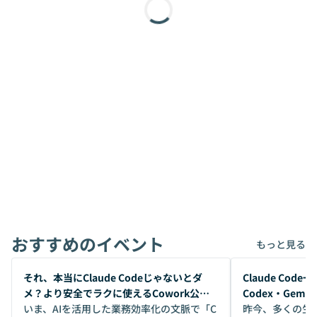
おすすめのイベント
もっと見る
開催前
開催前
それ、本当にClaude Codeじゃないとダ
Claude Co
メ？より安全でラクに使えるCowork公開
Codex・Gem
デモ
いま、AIを活用した業務効率化の文脈で「C
昨今、多くの生