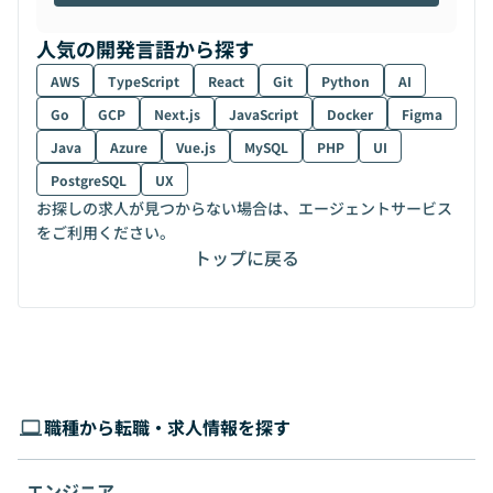
人気の開発言語から探す
AWS
TypeScript
React
Git
Python
AI
Go
GCP
Next.js
JavaScript
Docker
Figma
Java
Azure
Vue.js
MySQL
PHP
UI
PostgreSQL
UX
お探しの求人が見つからない場合は、エージェントサービス
をご利用ください。
トップに戻る
職種から転職・求人情報を探す
エンジニア