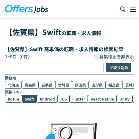
【
佐賀県
】
Swift
の転職・求人情報
【佐賀県】Swift 高単価の転職・求人情報の検索結果
1
~
0
件（
0
件）
募集停止を非表示
絞り込み
勤務地
北海道
青森県
岩手県
宮城県
秋田県
山形県
福島県
茨城県
類似スキル
Kotlin
Swift
Android
iOS
Flutter
React Native
Unity
U