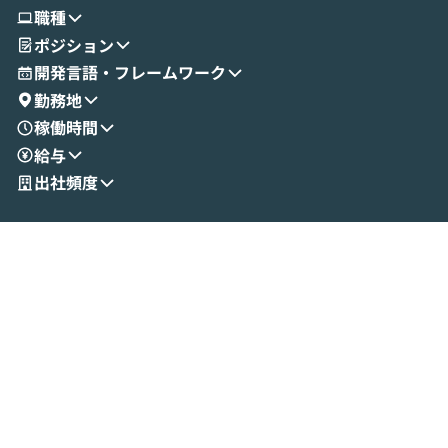
使ってワークフローを構築する様子をお見
社松尾研究所の尾
職種
せいただきます。数分でワークフローが完
e・Codex・G
ポジション
成する手軽さや、Gmail等の外部サービス
分けの考え方を紐
とセキュアに連携できるポイントなど、実
使わなくなった
開発言語・フレームワーク
演を通じて具体的なイメージをお届けしま
らではの視点でお
勤務地
す。 後半のディスカッションでは、セキュ
のAIに絞るべ
稼働時間
リティの考え方や社内導入の進め方など、
迷っている方か
給与
現場目線でさらに深掘りしていきます。
最適化したい方
「自分の業務をAIで自動化してみたいけ
ご参加をお待ち
出社頻度
ど、何から始めればいいかわからない」と
いう方にこそ参加いただきたいイベントで
す。