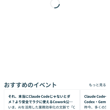
おすすめのイベント
もっと見る
開催前
開催前
それ、本当にClaude Codeじゃないとダ
Claude Co
メ？より安全でラクに使えるCowork公開
Codex・Gem
デモ
いま、AIを活用した業務効率化の文脈で「C
昨今、多くの生