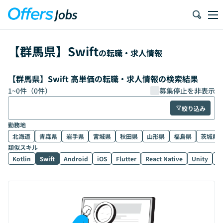
【
群馬県
】
Swift
の転職・求人情報
【群馬県】Swift 高単価の転職・求人情報の検索結果
1
~
0
件（
0
件）
募集停止を非表示
絞り込み
勤務地
北海道
青森県
岩手県
宮城県
秋田県
山形県
福島県
茨城県
類似スキル
Kotlin
Swift
Android
iOS
Flutter
React Native
Unity
U