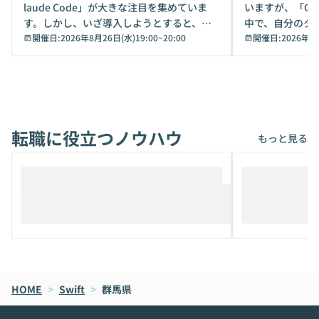
laude Code」が大きな注目を集めていま
いますが、「Code
す。しかし、いざ導入しようとすると、セ
中で、自分のタ
キュリティ面の懸念や権限管理のハードル
開催日:
2026年8月26日(水)19:00
~
20:00
いいのか」を自
開催日:
2026年8
から、気軽に使えないケースも多いのでは
か？ 「なんとなく誰かが良いと言っていた
ないでしょうか。 Coworkは、非エンジニ
から」「SNS
アでも簡単に安全に扱えるよう作られた機
ら」と、周りの
能です。そして実は、日常の業務領域であ
ている方も少な
れば「Coworkで十分にカバーできる」だ
Iのポテンシャル
転職に役立つノウハウ
けでなく、想像以上の範囲まで自動化でき
は、評判ではな
もっと見る
ることは、まだあまり知られていません。
ているAIを選ぶこ
そこで本イベントでは、メルカリで生成AI
もやり取りを重
推進を担当されているハヤカワ五味氏をお
まで文脈を忘れず
迎えし、Coworkを使った業務自動化の実
キストだけでな
際を、公開デモを交えてわかりやすくお伝
うときに一番打率が
えします。 前半のLTでは、ハヤカワ氏より
え、次々と新し
メルカリでの判断基準をもとに「なぜClau
それぞれの本当
de CodeはNGになりがちで、なぜCowork
スクごとに最適
なら安全なのか」を解説いただいた上で、C
すのは至難の業です。 そこで
HOME
oworkの基本的な機能をご紹介いただきま
>
Swift
>
群馬県
は、LLMのフ
す。 続く公開デモでは、実際にCoworkを
ント構築の最前