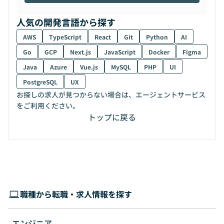
人気の開発言語から探す
AWS
TypeScript
React
Git
Python
AI
Go
GCP
Next.js
JavaScript
Docker
Figma
Java
Azure
Vue.js
MySQL
PHP
UI
PostgreSQL
UX
お探しの求人が見つからない場合は、エージェントサービス
をご利用ください。
トップに戻る
職種から転職・求人情報を探す
エンジニア