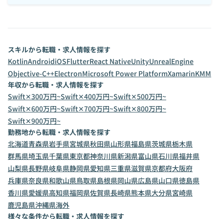
スキルから転職・求人情報を探す
Kotlin
Android
iOS
Flutter
React Native
Unity
UnrealEngine
Objective-C++
Electron
Microsoft Power Platform
Xamarin
KMM
年収から転職・求人情報を探す
Swift✕300万円~
Swift✕400万円~
Swift✕500万円~
Swift✕600万円~
Swift✕700万円~
Swift✕800万円~
Swift✕900万円~
勤務地から転職・求人情報を探す
北海道
青森県
岩手県
宮城県
秋田県
山形県
福島県
茨城県
栃木県
群馬県
埼玉県
千葉県
東京都
神奈川県
新潟県
富山県
石川県
福井県
山梨県
長野県
岐阜県
静岡県
愛知県
三重県
滋賀県
京都府
大阪府
兵庫県
奈良県
和歌山県
鳥取県
島根県
岡山県
広島県
山口県
徳島県
香川県
愛媛県
高知県
福岡県
佐賀県
長崎県
熊本県
大分県
宮崎県
鹿児島県
沖縄県
海外
様々な条件から転職・求人情報を探す