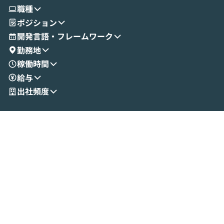
使ってワークフローを構築する様子をお見
社松尾研究所の尾
職種
せいただきます。数分でワークフローが完
e・Codex・G
ポジション
成する手軽さや、Gmail等の外部サービス
分けの考え方を紐
とセキュアに連携できるポイントなど、実
使わなくなった
開発言語・フレームワーク
演を通じて具体的なイメージをお届けしま
らではの視点でお
勤務地
す。 後半のディスカッションでは、セキュ
のAIに絞るべ
稼働時間
リティの考え方や社内導入の進め方など、
迷っている方か
給与
現場目線でさらに深掘りしていきます。
最適化したい方
「自分の業務をAIで自動化してみたいけ
ご参加をお待ち
出社頻度
ど、何から始めればいいかわからない」と
いう方にこそ参加いただきたいイベントで
す。