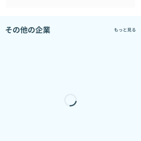
・富士通エフ・アイ・ピー
・富士通Japan
・共同通信デジタル
その他の企業
・ヤマト運輸
もっと見る
・グリー
・ミクシィ
・本田技研工業
・ISID-AO
・Cygames
・エクストリーム
・バンダイ・ナムコ
・デジタルガレージ
・凸版印刷
・ドワンゴ
・東芝デジタルソリューションズ
・パーソルキャリア
・博報堂(グループ含む)
・出前館
・BookLive
・伊藤忠テクノソリューションズ