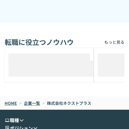
・KADOKAWA
・ディップ
・パソナテック
・オルトプラス
・ネッチ
・システナ
転職に役立つノウハウ
・アースリンク
もっと見る
・その他大手ITグループ企業
ITベンチャー/ITスタートアップ/ベンチャーゲーム開発企業
/AI開発,データサイエンス企業
HOME
>
企業一覧
>
株式会社ネクストプラス
職種
ポジション