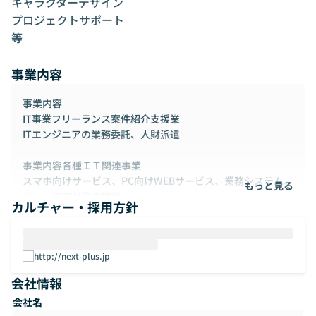
キャラクターデザイン

プロジェクトサポート

等

事業内容
事業内容
IT事業フリーランス案件紹介支援業
ITエンジニアの業務委託、人財派遣
事業内容各種ＩＴ関連事業
スマホ向けサービス、PC向けWEBサービス、業務システム、
もっと見る
ゲームアプリ等の開発
カルチャー・採用方針
各種フロント、バナー、デザインの作成、広告効果測定、
インフラ(サーバ構築、各種ネットワーク設定等)周辺整備
その他ＩＴ関連業務全般
http://next-plus.jp
弊社、実績のある取引先企業は以下になります。
会社情報
会社名
・富士通