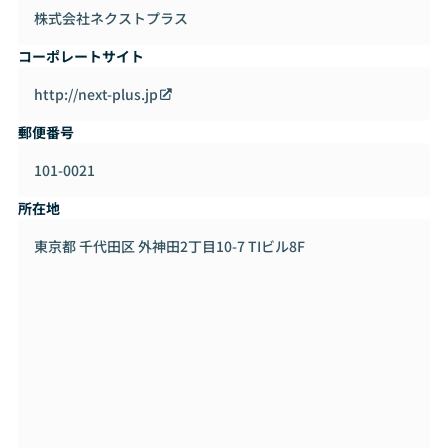
・警視庁
株式会社ネクストプラス
・サイバーエージェント(グループ含む)
・ディー・エヌ・エー(ゲームス含む)
コーポレートサイト
・カカクコム
・GMOインターネット(GMOグループ含む)
http://next-plus.jp
・LINE(グループ含む)
郵便番号
・カヤック(グループ含む)
・エムスリー
101-0021
・ソフトバンク・テクノロジー
・楽天グループ
所在地
・NTTグループ
東京都 千代田区 外神田2丁目10-7 TIビル8F
・NEC
・野村総合研究所
・マネーフォワード
・ヤフー Japan
・シンプレクス
・エイチ・アイ・エス
・日鉄ソリューションズ
・リクルート
・バーチャレクス・コンサルティング
・富士ソフト