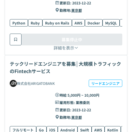
更新日:
2023-12-22
勤務地:
東京都
Python
Ruby
Ruby on Rails
AWS
Docker
MySQL
TypeS
募集停止中
詳細を表示
テックリードエンジニアを募集│大規模トラフィック
のFintechサービス
株式会社ARIGATOBANK
リードエンジニア
時給 5,000円 ~ 10,000円
雇用形態:
業務委託
更新日:
2023-12-22
勤務地:
東京都
フルリモート
Go
iOS
Android
Swift
AWS
Kotlin
Kube