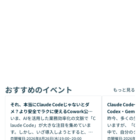
おすすめのイベント
もっと見る
開催前
開催前
それ、本当にClaude Codeじゃないとダ
Claude Co
メ？より安全でラクに使えるCowork公開
Codex・Gem
デモ
いま、AIを活用した業務効率化の文脈で「C
昨今、多くの生
laude Code」が大きな注目を集めていま
いますが、「Code
す。しかし、いざ導入しようとすると、セ
中で、自分のタ
キュリティ面の懸念や権限管理のハードル
開催日:
2026年8月26日(水)19:00
~
20:00
いいのか」を自
開催日:
2026年8