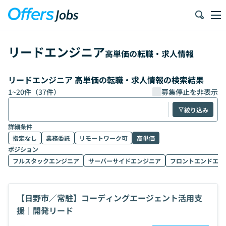
リードエンジニア
高単価の転職・求人情報
リードエンジニア 高単価の転職・求人情報の検索結果
1
~
20
件（
37
件）
募集停止を非表示
絞り込み
詳細条件
指定なし
業務委託
リモートワーク可
高単価
ポジション
フルスタックエンジニア
サーバーサイドエンジニア
フロントエンドエン
【日野市／常駐】コーディングエージェント活用支
援｜開発リード