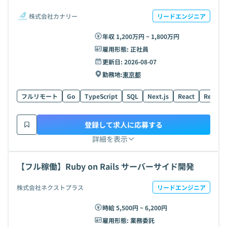
株式会社カナリー
リードエンジニア
年収 1,200万円 ~ 1,800万円
雇用形態:
正社員
更新日:
2026-08-07
勤務地:
東京都
フルリモート
Go
TypeScript
SQL
Next.js
React
React N
登録して求人に応募する
詳細を表示
【フル稼働】Ruby on Rails サーバーサイド開発
株式会社ネクストプラス
リードエンジニア
時給 5,500円 ~ 6,200円
雇用形態:
業務委託