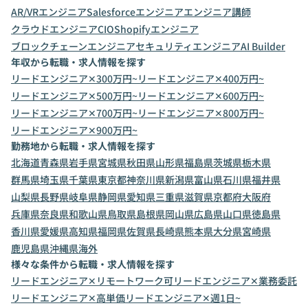
AR/VRエンジニア
Salesforceエンジニア
エンジニア講師
クラウドエンジニア
CIO
Shopifyエンジニア
ブロックチェーンエンジニア
セキュリティエンジニア
AI Builder
年収から転職・求人情報を探す
リードエンジニア✕300万円~
リードエンジニア✕400万円~
リードエンジニア✕500万円~
リードエンジニア✕600万円~
リードエンジニア✕700万円~
リードエンジニア✕800万円~
リードエンジニア✕900万円~
勤務地から転職・求人情報を探す
北海道
青森県
岩手県
宮城県
秋田県
山形県
福島県
茨城県
栃木県
群馬県
埼玉県
千葉県
東京都
神奈川県
新潟県
富山県
石川県
福井県
山梨県
長野県
岐阜県
静岡県
愛知県
三重県
滋賀県
京都府
大阪府
兵庫県
奈良県
和歌山県
鳥取県
島根県
岡山県
広島県
山口県
徳島県
香川県
愛媛県
高知県
福岡県
佐賀県
長崎県
熊本県
大分県
宮崎県
鹿児島県
沖縄県
海外
様々な条件から転職・求人情報を探す
リードエンジニア✕リモートワーク可
リードエンジニア✕業務委託
リードエンジニア✕高単価
リードエンジニア✕週1日~