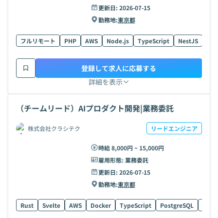
更新日:
2026-07-15
勤務地:
東京都
フルリモート
PHP
AWS
Node.js
TypeScript
NestJS
Jav
登録して求人に応募する
詳細を表示
（チームリード）AIプロダクト開発|業務委託
株式会社クラシテク
リードエンジニア
時給 8,000円 ~ 15,000円
雇用形態:
業務委託
更新日:
2026-07-15
勤務地:
東京都
Rust
Svelte
AWS
Docker
TypeScript
PostgreSQL
Terr