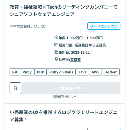
教育・福祉領域×Techのリーディングカンパニーで
シニアソフトウェアエンジニア
株式会社LITALICO
リードエンジニア
年収 1,000万円 ~ 1,500万円
雇用形態:
業務委託から正社員
更新日:
2023-12-22
勤務地:
東京都
Git
Ruby
PHP
Ruby on Rails
Java
AWS
Docker
MyS
募集停止中
詳細を表示
小売産業のDXを推進するロジクラでリードエンジニ
ア募集！