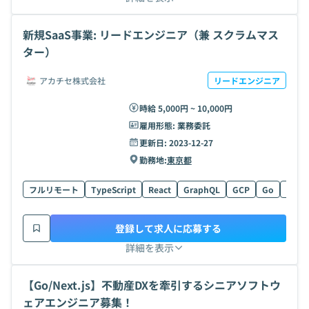
新規SaaS事業: リードエンジニア（兼 スクラムマス
ター）
アカチセ株式会社
リードエンジニア
時給 5,000円 ~ 10,000円
雇用形態:
業務委託
更新日:
2023-12-27
勤務地:
東京都
フルリモート
TypeScript
React
GraphQL
GCP
Go
Figm
登録して求人に応募する
詳細を表示
【Go/Next.js】不動産DXを牽引するシニアソフトウ
ェアエンジニア募集！