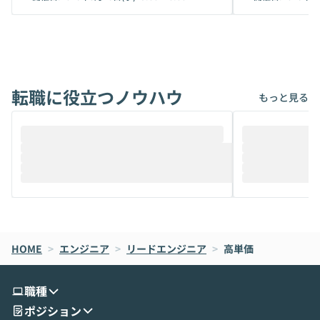
から、気軽に使えないケースも多いのでは
か？ 「なんとなく誰かが良いと言っていた
ないでしょうか。 Coworkは、非エンジニ
から」「SNS
アでも簡単に安全に扱えるよう作られた機
ら」と、周りの
能です。そして実は、日常の業務領域であ
ている方も少な
れば「Coworkで十分にカバーできる」だ
Iのポテンシャル
転職に役立つノウハウ
けでなく、想像以上の範囲まで自動化でき
は、評判ではな
もっと見る
ることは、まだあまり知られていません。
ているAIを選ぶこ
そこで本イベントでは、メルカリで生成AI
もやり取りを重
推進を担当されているハヤカワ五味氏をお
まで文脈を忘れず
迎えし、Coworkを使った業務自動化の実
キストだけでな
際を、公開デモを交えてわかりやすくお伝
うときに一番打率が
えします。 前半のLTでは、ハヤカワ氏より
え、次々と新し
メルカリでの判断基準をもとに「なぜClau
それぞれの本当
de CodeはNGになりがちで、なぜCowork
スクごとに最適
なら安全なのか」を解説いただいた上で、C
すのは至難の業です。 そこで
HOME
oworkの基本的な機能をご紹介いただきま
>
エンジニア
>
リードエンジニア
>
高単価
は、LLMのフ
す。 続く公開デモでは、実際にCoworkを
ント構築の最前
使ってワークフローを構築する様子をお見
社松尾研究所の尾
職種
せいただきます。数分でワークフローが完
e・Codex・G
ポジション
成する手軽さや、Gmail等の外部サービス
分けの考え方を紐