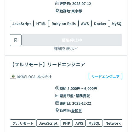
更新日:
2023-07-12
勤務地:
東京都
JavaScript
HTML
Ruby on Rails
AWS
Docker
MySQL
T
募集停止中
詳細を表示
【フルリモート】リードエンジニア
誠信GLOCAL株式会社
リードエンジニア
時給 5,000円 ~ 6,000円
雇用形態:
業務委託
更新日:
2023-12-22
勤務地:
愛知県
フルリモート
JavaScript
PHP
AWS
MySQL
Network
AI