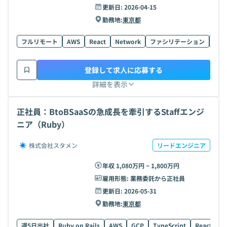
更新日:
2026-04-15
勤務地:
東京都
フルリモート
AWS
React
Network
ファシリテーション
Next
登録して求人に応募する
詳細を表示
正社員：BtoBSaaSの急成長を牽引するStaffエンジ
ニア（Ruby）
株式会社スタメン
リードエンジニア
年収 1,080万円 ~ 1,800万円
雇用形態:
業務委託から正社員
更新日:
2026-05-31
勤務地:
東京都
週5日出社
Ruby on Rails
AWS
GCP
TypeScript
React
K