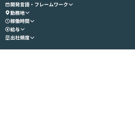
とセキュアに連携できるポイントなど、実
使わなくなった
開発言語・フレームワーク
演を通じて具体的なイメージをお届けしま
らではの視点でお
勤務地
す。 後半のディスカッションでは、セキュ
のAIに絞るべ
稼働時間
リティの考え方や社内導入の進め方など、
迷っている方か
給与
現場目線でさらに深掘りしていきます。
最適化したい方
「自分の業務をAIで自動化してみたいけ
ご参加をお待ち
出社頻度
ど、何から始めればいいかわからない」と
いう方にこそ参加いただきたいイベントで
す。