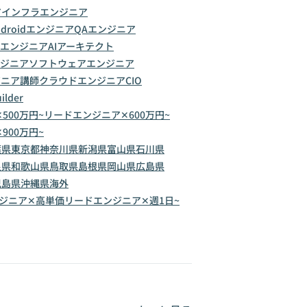
ア
インフラエンジニア
ndroidエンジニア
QAエンジニア
エンジニア
AIアーキテクト
ジニア
ソフトウェアエンジニア
ジニア講師
クラウドエンジニア
CIO
uilder
500万円~
リードエンジニア✕600万円~
900万円~
葉県
東京都
神奈川県
新潟県
富山県
石川県
良県
和歌山県
鳥取県
島根県
岡山県
広島県
児島県
沖縄県
海外
ジニア✕高単価
リードエンジニア✕週1日~