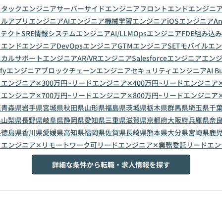
スタックエンジニア
サーバーサイドエンジニア
フロントエンドエンジニ
イルアプリエンジニア
AIエンジニア
機械学習エンジニア
iOSエンジニア
A
キテクト
SRE
情報システムエンジニア
AI/LLMOpsエンジニア
FDE
組み込み
クエンドエンジニア
DevOpsエンジニア
GTMエンジニア
SET
モバイルエン
ニカルサポートエンジニア
AR/VRエンジニア
Salesforceエンジニア
エン
pifyエンジニア
ブロックチェーンエンジニア
セキュリティエンジニア
AI B
エンジニア✕300万円~
リードエンジニア✕400万円~
リードエンジニア✕
エンジニア✕700万円~
リードエンジニア✕800万円~
リードエンジニア✕
道
青森県
岩手県
宮城県
秋田県
山形県
福島県
茨城県
栃木県
群馬県
埼玉県
千
県
山梨県
長野県
岐阜県
静岡県
愛知県
三重県
滋賀県
京都府
大阪府
兵庫県
奈
県
徳島県
香川県
愛媛県
高知県
福岡県
佐賀県
長崎県
熊本県
大分県
宮崎県
鹿
ドエンジニア✕リモートワーク可
リードエンジニア✕業務委託
リードエン
詳細な条件から転職・求人情報を探す