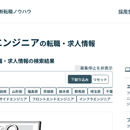
断
転職ノウハウ
採用
エンジニア
の転職・求人情報
職・求人情報の検索結果
募集停止を非表示
絞り込み
リセット
田県
山形県
福島県
茨城県
栃木県
群馬県
埼玉県
千葉県
東京
フ
ニ
サイドエンジニア
フロントエンドエンジニア
インフラエンジニア
リードエ
ジ
プ