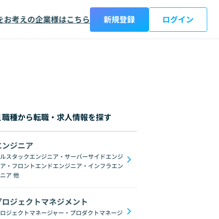
をお考えの企業様はこちら
新規登録
ログイン
職種から転職・求人情報を探す
エンジニア
都
神奈川県
新潟県
富山県
石川県
福井県
山梨県
長野県
岐阜
ルスタックエンジニア・サーバーサイドエンジ
ア・フロントエンドエンジニア・インフラエン
ンジニア
モバイルアプリエンジニア
AIエンジニア
機械学習エンジニア
ニア
他
プロジェクトマネジメント
ロジェクトマネージャー・プロダクトマネージ