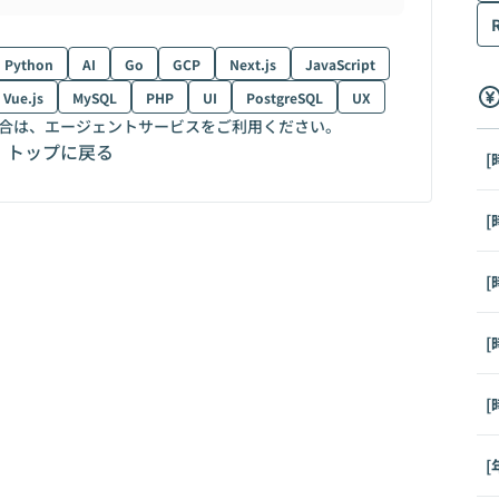
Python
AI
Go
GCP
Next.js
JavaScript
Vue.js
MySQL
PHP
UI
PostgreSQL
UX
合は、エージェントサービスをご利用ください。
トップに戻る
[
[
[
[
[
[