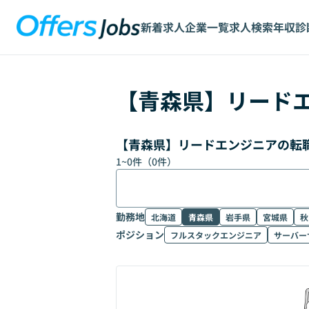
新着求人
企業一覧
求人検索
年収診
【
青森県
】
リード
【青森県】リードエンジニアの転
1
~
0
件（
0
件）
勤務地
北海道
青森県
岩手県
宮城県
秋
ポジション
フルスタックエンジニア
サーバー