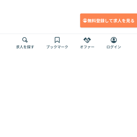
無料登録して求人を見る
求人を探す
ブックマーク
オファー
ログイン
メディア
サービス
キャリアアップ
採用担当者さま
各種媒体
を目指す
トップページ
Offers AI
Offers
ログイン
利用規約
新規登録・ロ
RPO
Magazine
プライバシー
グイン
Offers HR
予算型リテー
ポリシー
案件を探す
Magazine
導入事例
ナー
外部送信ツー
Offers 職務経
Offers デジタ
ルの一覧
歴
ル人材総研