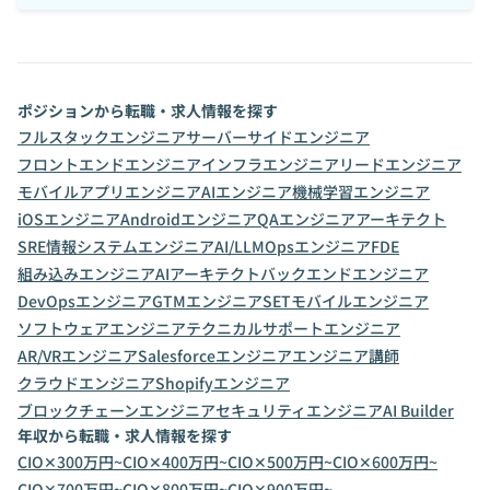
ポジションから転職・求人情報を探す
フルスタックエンジニア
サーバーサイドエンジニア
フロントエンドエンジニア
インフラエンジニア
リードエンジニア
モバイルアプリエンジニア
AIエンジニア
機械学習エンジニア
iOSエンジニア
Androidエンジニア
QAエンジニア
アーキテクト
SRE
情報システムエンジニア
AI/LLMOpsエンジニア
FDE
組み込みエンジニア
AIアーキテクト
バックエンドエンジニア
DevOpsエンジニア
GTMエンジニア
SET
モバイルエンジニア
ソフトウェアエンジニア
テクニカルサポートエンジニア
AR/VRエンジニア
Salesforceエンジニア
エンジニア講師
クラウドエンジニア
Shopifyエンジニア
ブロックチェーンエンジニア
セキュリティエンジニア
AI Builder
年収から転職・求人情報を探す
CIO✕300万円~
CIO✕400万円~
CIO✕500万円~
CIO✕600万円~
CIO✕700万円~
CIO✕800万円~
CIO✕900万円~