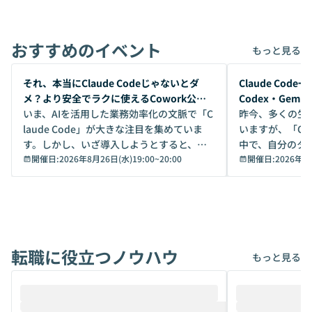
おすすめのイベント
もっと見る
開催前
開催前
それ、本当にClaude Codeじゃないとダ
Claude Co
メ？より安全でラクに使えるCowork公開
Codex・Gem
デモ
いま、AIを活用した業務効率化の文脈で「C
昨今、多くの生
laude Code」が大きな注目を集めていま
いますが、「Code
す。しかし、いざ導入しようとすると、セ
中で、自分のタ
キュリティ面の懸念や権限管理のハードル
開催日:
2026年8月26日(水)19:00
~
20:00
いいのか」を自
開催日:
2026年8
から、気軽に使えないケースも多いのでは
か？ 「なんとなく誰かが良いと言っていた
ないでしょうか。 Coworkは、非エンジニ
から」「SNS
アでも簡単に安全に扱えるよう作られた機
ら」と、周りの
能です。そして実は、日常の業務領域であ
ている方も少な
れば「Coworkで十分にカバーできる」だ
Iのポテンシャル
転職に役立つノウハウ
けでなく、想像以上の範囲まで自動化でき
は、評判ではな
もっと見る
ることは、まだあまり知られていません。
ているAIを選ぶこ
そこで本イベントでは、メルカリで生成AI
もやり取りを重
推進を担当されているハヤカワ五味氏をお
まで文脈を忘れず