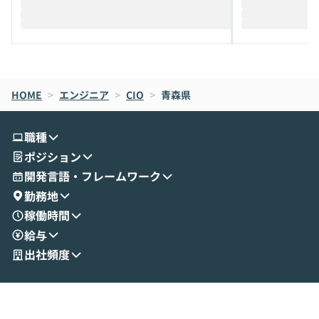
迎えし、Coworkを使った業務自動化の実
キストだけでな
際を、公開デモを交えてわかりやすくお伝
うときに一番打率が
えします。 前半のLTでは、ハヤカワ氏より
え、次々と新し
メルカリでの判断基準をもとに「なぜClau
それぞれの本当
de CodeはNGになりがちで、なぜCowork
スクごとに最適
なら安全なのか」を解説いただいた上で、C
すのは至難の業です。 そこで
HOME
oworkの基本的な機能をご紹介いただきま
>
エンジニア
>
CIO
>
青森県
は、LLMのフ
す。 続く公開デモでは、実際にCoworkを
ント構築の最前
使ってワークフローを構築する様子をお見
社松尾研究所の尾
職種
せいただきます。数分でワークフローが完
e・Codex・G
ポジション
成する手軽さや、Gmail等の外部サービス
分けの考え方を紐
とセキュアに連携できるポイントなど、実
使わなくなった
開発言語・フレームワーク
演を通じて具体的なイメージをお届けしま
らではの視点でお
勤務地
す。 後半のディスカッションでは、セキュ
のAIに絞るべ
稼働時間
リティの考え方や社内導入の進め方など、
迷っている方か
給与
現場目線でさらに深掘りしていきます。
最適化したい方
「自分の業務をAIで自動化してみたいけ
ご参加をお待ち
出社頻度
ど、何から始めればいいかわからない」と
いう方にこそ参加いただきたいイベントで
す。