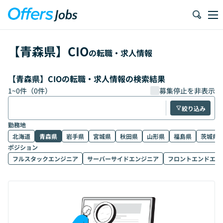
【
青森県
】
CIO
の転職・求人情報
【青森県】CIOの転職・求人情報の検索結果
1
~
0
件（
0
件）
募集停止を非表示
絞り込み
勤務地
北海道
青森県
岩手県
宮城県
秋田県
山形県
福島県
茨城県
ポジション
フルスタックエンジニア
サーバーサイドエンジニア
フロントエンドエン