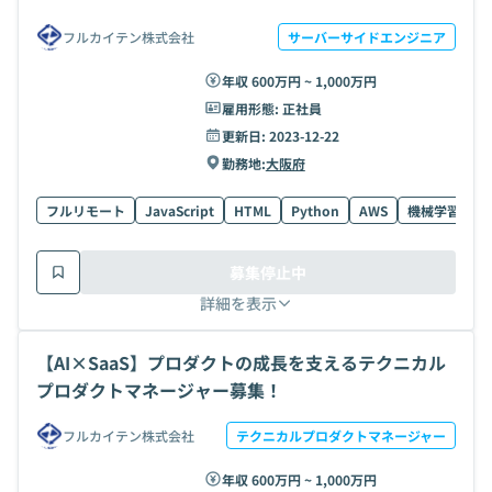
フルカイテン株式会社
サーバーサイドエンジニア
年収 600万円 ~ 1,000万円
雇用形態:
正社員
更新日:
2023-12-22
勤務地:
大阪府
フルリモート
JavaScript
HTML
Python
AWS
機械学習
T
募集停止中
詳細を表示
【AI×SaaS】プロダクトの成長を支えるテクニカル
プロダクトマネージャー募集！
フルカイテン株式会社
テクニカルプロダクトマネージャー
年収 600万円 ~ 1,000万円