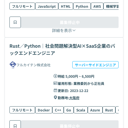
フルリモート
JavaScript
HTML
Python
AWS
機械学習
T
募集停止中
詳細を表示
Rust／Python｜社会問題解決型AI×SaaS企業のバ
ックエンドエンジニア
フルカイテン株式会社
サーバーサイドエンジニア
時給 5,000円 ~ 6,500円
雇用形態:
業務委託から正社員
更新日:
2023-12-22
勤務地:
大阪府
フルリモート
Docker
C++
Go
Scala
Azure
Rust
Grap
募集停止中