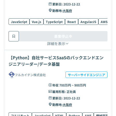
更新日:
2023-12-22
勤務地:
大阪府
JavaScript
Vue.js
TypeScript
React
AngularJS
AWS
R
募集停止中
詳細を表示
【Python】自社サービスSaaSのバックエンドエン
ジニアリーダー/データ基盤
フルカイテン株式会社
サーバーサイドエンジニア
年収 700万円 ~ 900万円
雇用形態:
正社員
更新日:
2023-12-22
勤務地:
大阪府
フルリモート
JavaScript
HTML
Python
AWS
機械学習
T