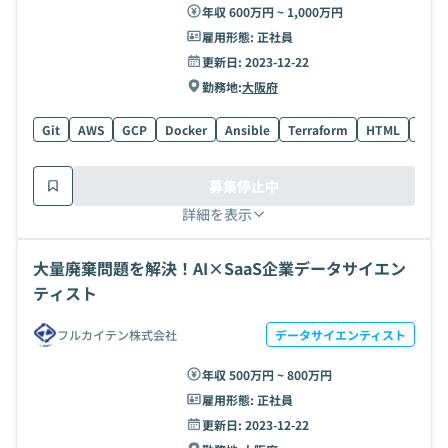
年収 600万円 ~ 1,000万円
雇用形態:
正社員
更新日:
2023-12-22
勤務地:
大阪府
Git
AWS
GCP
Docker
Ansible
Terraform
HTML
デー
募集停止中
詳細を表示
大量廃棄問題を解決！AI×SaaS企業データサイエン
ティスト
フルカイテン株式会社
データサイエンティスト
年収 500万円 ~ 800万円
雇用形態:
正社員
更新日:
2023-12-22