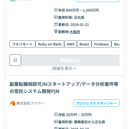
年収 800万円 ~ 1,200万円
雇用形態:
正社員
更新日:
2026-01-21
勤務地:
大阪府
フルリモート
Ruby on Rails
AWS
React
Firebase
React Na
募集停止中
詳細を表示
副業転職相談可/AIスタートアップ/データ分析案件等
の受託システム開発PjM
株式会社フツパー
プロジェクトマネージャー
月給 20万円 ~ 35万円
雇用形態:
業務委託から正社員
更新日:
2025-07-10