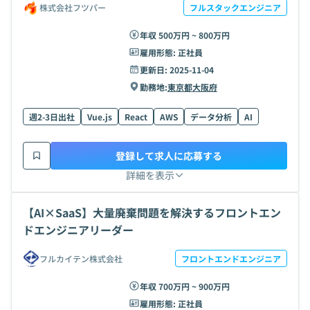
株式会社フツパー
フルスタックエンジニア
年収 500万円 ~ 800万円
雇用形態:
正社員
更新日:
2025-11-04
勤務地:
東京都
大阪府
週2-3日出社
Vue.js
React
AWS
データ分析
AI
登録して求人に応募する
詳細を表示
【AI×SaaS】大量廃棄問題を解決するフロントエン
ドエンジニアリーダー
フルカイテン株式会社
フロントエンドエンジニア
年収 700万円 ~ 900万円
雇用形態:
正社員