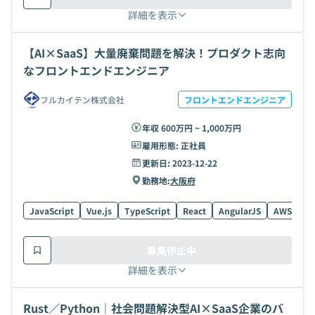
詳細を表示
【AI×SaaS】大量廃棄問題を解決！プロダクト志向
なフロントエンドエンジニア
フルカイテン株式会社
フロントエンドエンジニア
年収 600万円 ~ 1,000万円
雇用形態:
正社員
更新日:
2023-12-22
勤務地:
大阪府
JavaScript
Vue.js
TypeScript
React
AngularJS
AWS
R
募集停止中
詳細を表示
Rust／Python｜社会問題解決型AI×SaaS企業のバ