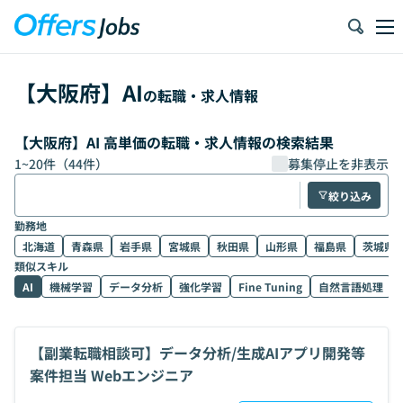
【
大阪府
】
AI
の転職・求人情報
【大阪府】AI 高単価の転職・求人情報の検索結果
1
~
20
件（
44
件）
募集停止を非表示
絞り込み
勤務地
北海道
青森県
岩手県
宮城県
秋田県
山形県
福島県
茨城県
類似スキル
AI
機械学習
データ分析
強化学習
Fine Tuning
自然言語処理
【副業転職相談可】データ分析/生成AIアプリ開発等
案件担当 Webエンジニア