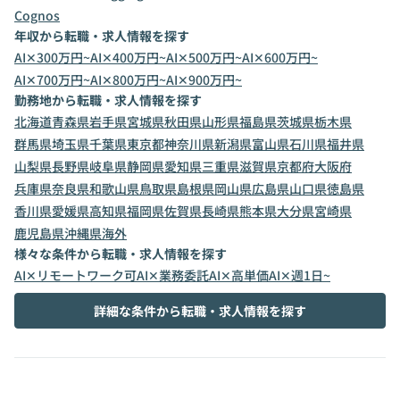
Cognos
年収から転職・求人情報を探す
AI✕300万円~
AI✕400万円~
AI✕500万円~
AI✕600万円~
AI✕700万円~
AI✕800万円~
AI✕900万円~
勤務地から転職・求人情報を探す
北海道
青森県
岩手県
宮城県
秋田県
山形県
福島県
茨城県
栃木県
群馬県
埼玉県
千葉県
東京都
神奈川県
新潟県
富山県
石川県
福井県
山梨県
長野県
岐阜県
静岡県
愛知県
三重県
滋賀県
京都府
大阪府
兵庫県
奈良県
和歌山県
鳥取県
島根県
岡山県
広島県
山口県
徳島県
香川県
愛媛県
高知県
福岡県
佐賀県
長崎県
熊本県
大分県
宮崎県
鹿児島県
沖縄県
海外
様々な条件から転職・求人情報を探す
AI✕リモートワーク可
AI✕業務委託
AI✕高単価
AI✕週1日~
詳細な条件から転職・求人情報を探す