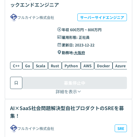
ックエンドエンジニア
フルカイテン株式会社
サーバーサイドエンジニア
年収 600万円 ~ 800万円
雇用形態:
正社員
更新日:
2023-12-22
勤務地:
大阪府
C++
Go
Scala
Rust
Python
AWS
Docker
Azure
Gr
募集停止中
詳細を表示
AI×SaaS社会問題解決型自社プロダクトのSREを募
集！
フルカイテン株式会社
SRE