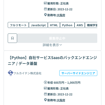
雇用形態:
正社員
更新日:
2023-12-22
勤務地:
大阪府
フルリモート
JavaScript
HTML
Python
AWS
機械学習
T
募集停止中
詳細を表示
【Python】自社サービスSaasのバックエンドエンジ
ニア / データ基盤
フルカイテン株式会社
サーバーサイドエンジニア
年収 600万円 ~ 1,000万円
雇用形態:
正社員
更新日:
2023-12-22
勤務地:
大阪府