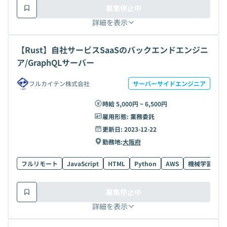
募集停止中
詳細を表示
【Rust】自社サービスSaaSのバックエンドエンジニ
ア/GraphQLサーバー
フルカイテン株式会社
サーバーサイドエンジニア
時給 5,000円 ~ 6,500円
雇用形態:
業務委託
更新日:
2023-12-22
勤務地:
大阪府
フルリモート
JavaScript
HTML
Python
AWS
機械学習
T
募集停止中
詳細を表示