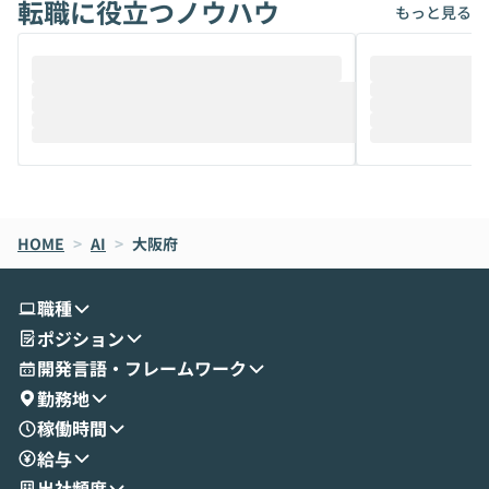
転職に役立つノウハウ
けでなく、想像以上の範囲まで自動化でき
は、評判ではな
もっと見る
ることは、まだあまり知られていません。
ているAIを選ぶこ
そこで本イベントでは、メルカリで生成AI
もやり取りを重
推進を担当されているハヤカワ五味氏をお
まで文脈を忘れず
迎えし、Coworkを使った業務自動化の実
キストだけでな
際を、公開デモを交えてわかりやすくお伝
うときに一番打率が
えします。 前半のLTでは、ハヤカワ氏より
え、次々と新し
メルカリでの判断基準をもとに「なぜClau
それぞれの本当
de CodeはNGになりがちで、なぜCowork
スクごとに最適
なら安全なのか」を解説いただいた上で、C
すのは至難の業です。 そこで
HOME
oworkの基本的な機能をご紹介いただきま
>
AI
>
大阪府
は、LLMのフ
す。 続く公開デモでは、実際にCoworkを
ント構築の最前
使ってワークフローを構築する様子をお見
社松尾研究所の尾
職種
せいただきます。数分でワークフローが完
e・Codex・G
ポジション
成する手軽さや、Gmail等の外部サービス
分けの考え方を紐
とセキュアに連携できるポイントなど、実
使わなくなった
開発言語・フレームワーク
演を通じて具体的なイメージをお届けしま
らではの視点でお
勤務地
す。 後半のディスカッションでは、セキュ
のAIに絞るべ
稼働時間
リティの考え方や社内導入の進め方など、
迷っている方か
給与
現場目線でさらに深掘りしていきます。
最適化したい方
「自分の業務をAIで自動化してみたいけ
ご参加をお待ち
出社頻度