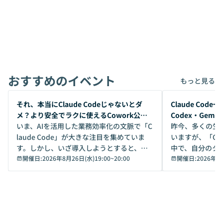
おすすめのイベント
もっと見る
開催前
開催前
それ、本当にClaude Codeじゃないとダ
Claude Co
メ？より安全でラクに使えるCowork公開
Codex・Gem
デモ
いま、AIを活用した業務効率化の文脈で「C
昨今、多くの生
laude Code」が大きな注目を集めていま
いますが、「Code
す。しかし、いざ導入しようとすると、セ
中で、自分のタ
キュリティ面の懸念や権限管理のハードル
開催日:
2026年8月26日(水)19:00
~
20:00
いいのか」を自
開催日:
2026年8
から、気軽に使えないケースも多いのでは
か？ 「なんとなく誰かが良いと言っていた
ないでしょうか。 Coworkは、非エンジニ
から」「SNS
アでも簡単に安全に扱えるよう作られた機
ら」と、周りの
能です。そして実は、日常の業務領域であ
ている方も少な
れば「Coworkで十分にカバーできる」だ
Iのポテンシャル