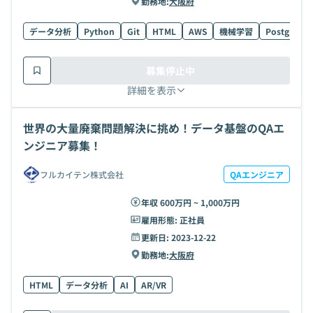
勤務地:
大阪府
データ分析
Python
Git
HTML
AWS
機械学習
PostgreSQ
募集停止中
詳細を表示
世界の大量廃棄問題解決に挑め！データ基盤のQAエ
ンジニア募集！
フルカイテン株式会社
QAエンジニア
年収 600万円 ~ 1,000万円
雇用形態:
正社員
更新日:
2023-12-22
勤務地:
大阪府
HTML
データ分析
AI
AR/VR