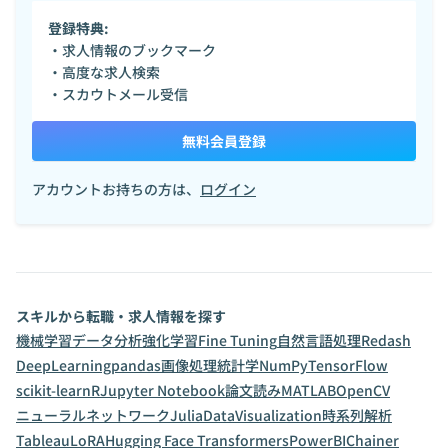
登録特典:
・求人情報のブックマーク
・高度な求人検索
・スカウトメール受信
無料会員登録
アカウントお持ちの方は、
ログイン
スキルから転職・求人情報を探す
機械学習
データ分析
強化学習
Fine Tuning
自然言語処理
Redash
DeepLearning
pandas
画像処理
統計学
NumPy
TensorFlow
scikit-learn
R
Jupyter Notebook
論文読み
MATLAB
OpenCV
ニューラルネットワーク
Julia
DataVisualization
時系列解析
Tableau
LoRA
Hugging Face Transformers
PowerBI
Chainer