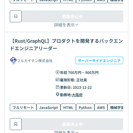
募集停止中
詳細を表示
【Rust/GraphQL】プロダクトを開発するバックエン
ドエンジニアリーダー
フルカイテン株式会社
サーバーサイドエンジニア
年収 700万円 ~ 900万円
雇用形態:
正社員
更新日:
2023-12-22
勤務地:
大阪府
フルリモート
JavaScript
HTML
Python
AWS
機械学習
T
募集停止中
詳細を表示