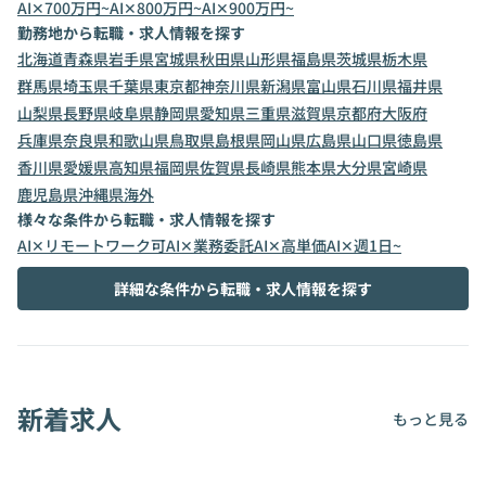
AI✕700万円~
AI✕800万円~
AI✕900万円~
勤務地から転職・求人情報を探す
北海道
青森県
岩手県
宮城県
秋田県
山形県
福島県
茨城県
栃木県
群馬県
埼玉県
千葉県
東京都
神奈川県
新潟県
富山県
石川県
福井県
山梨県
長野県
岐阜県
静岡県
愛知県
三重県
滋賀県
京都府
大阪府
兵庫県
奈良県
和歌山県
鳥取県
島根県
岡山県
広島県
山口県
徳島県
香川県
愛媛県
高知県
福岡県
佐賀県
長崎県
熊本県
大分県
宮崎県
鹿児島県
沖縄県
海外
様々な条件から転職・求人情報を探す
AI✕リモートワーク可
AI✕業務委託
AI✕高単価
AI✕週1日~
詳細な条件から転職・求人情報を探す
新着求人
もっと見る