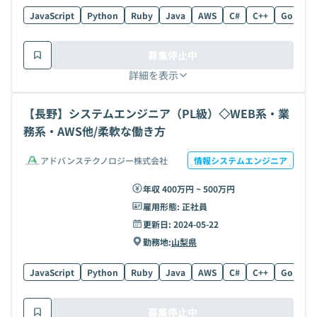
JavaScript
Python
Ruby
Java
AWS
C#
C++
Go
C
募集停止中
詳細を表示
【長野】システムエンジニア（PL級）◇WEB系・業
務系・AWS他/柔軟な働き方
アドバンステクノロジー株式会社
情報システムエンジニア
年収 400万円 ~ 500万円
雇用形態:
正社員
更新日:
2024-05-22
勤務地:
山梨県
JavaScript
Python
Ruby
Java
AWS
C#
C++
Go
C
募集停止中