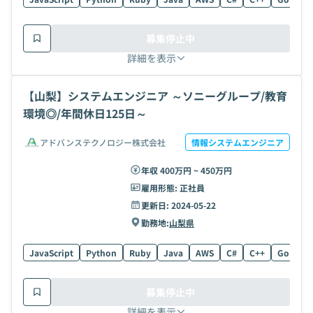
募集停止中
詳細を表示
【山梨】システムエンジニア ～ソニーグループ/教育
環境◎/年間休日125日～
アドバンステクノロジー株式会社
情報システムエンジニア
年収 400万円 ~ 450万円
雇用形態:
正社員
更新日:
2024-05-22
勤務地:
山梨県
JavaScript
Python
Ruby
Java
AWS
C#
C++
Go
C
募集停止中
詳細を表示