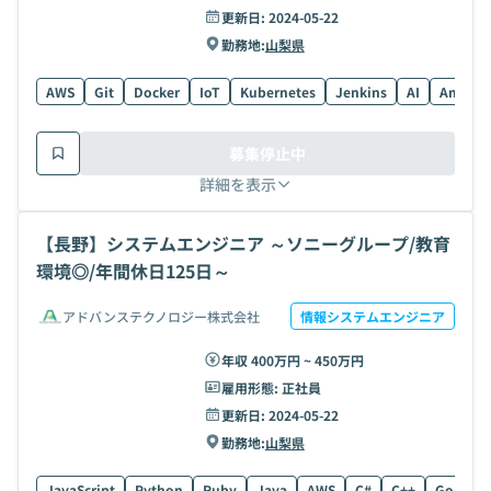
更新日:
2024-05-22
勤務地:
山梨県
AWS
Git
Docker
IoT
Kubernetes
Jenkins
AI
Ansible
募集停止中
詳細を表示
【長野】システムエンジニア ～ソニーグループ/教育
環境◎/年間休日125日～
アドバンステクノロジー株式会社
情報システムエンジニア
年収 400万円 ~ 450万円
雇用形態:
正社員
更新日:
2024-05-22
勤務地:
山梨県
JavaScript
Python
Ruby
Java
AWS
C#
C++
Go
C