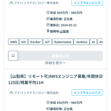
アドバンステクノロジー株式会社
インフラエンジニア
年収 450万円 ~ 980万円
雇用形態:
正社員
更新日:
2024-05-22
勤務地:
山梨県
AWS
Git
Docker
IoT
Kubernetes
Jenkins
AI
Ansible
募集停止中
詳細を表示
【山梨県】リモート可/AWSエンジニア募集/年間休日
125日/残業平均11H
アドバンステクノロジー株式会社
インフラエンジニア
年収 450万円 ~ 980万円
雇用形態:
正社員