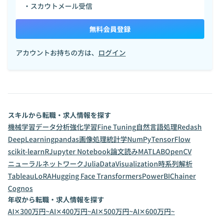
・スカウトメール受信
無料会員登録
アカウントお持ちの方は、
ログイン
スキルから転職・求人情報を探す
機械学習
データ分析
強化学習
Fine Tuning
自然言語処理
Redash
DeepLearning
pandas
画像処理
統計学
NumPy
TensorFlow
scikit-learn
R
Jupyter Notebook
論文読み
MATLAB
OpenCV
ニューラルネットワーク
Julia
DataVisualization
時系列解析
Tableau
LoRA
Hugging Face Transformers
PowerBI
Chainer
Cognos
年収から転職・求人情報を探す
AI✕300万円~
AI✕400万円~
AI✕500万円~
AI✕600万円~