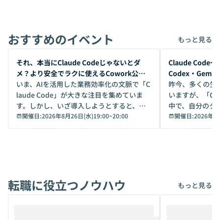
おすすめのイベント
もっと見る
開催前
開催前
それ、本当にClaude Codeじゃないとダ
Claude Co
メ？より安全でラクに使えるCowork公開
Codex・Gem
デモ
いま、AIを活用した業務効率化の文脈で「C
昨今、多くの生
laude Code」が大きな注目を集めていま
いますが、「Code
す。しかし、いざ導入しようとすると、セ
中で、自分のタ
キュリティ面の懸念や権限管理のハードル
開催日:
2026年8月26日(水)19:00
~
20:00
いいのか」を自
開催日:
2026年8
から、気軽に使えないケースも多いのでは
か？ 「なんとなく誰かが良いと言っていた
ないでしょうか。 Coworkは、非エンジニ
から」「SNS
アでも簡単に安全に扱えるよう作られた機
ら」と、周りの
能です。そして実は、日常の業務領域であ
ている方も少な
れば「Coworkで十分にカバーできる」だ
Iのポテンシャル
転職に役立つノウハウ
けでなく、想像以上の範囲まで自動化でき
は、評判ではな
もっと見る
ることは、まだあまり知られていません。
ているAIを選ぶこ
そこで本イベントでは、メルカリで生成AI
もやり取りを重
推進を担当されているハヤカワ五味氏をお
まで文脈を忘れず