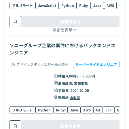
フルリモート
JavaScript
Python
Ruby
Java
AWS
C#
募集停止中
詳細を表示
ソニーグループ企業の案件におけるバックエンドエ
ンジニア
アドバンステクノロジー株式会社
サーバーサイドエンジニア
時給 4,000円 ~ 5,000円
雇用形態:
業務委託
更新日:
2024-01-29
勤務地:
山梨県
フルリモート
Python
Ruby
Java
AWS
C#
C++
Go
募集停止中