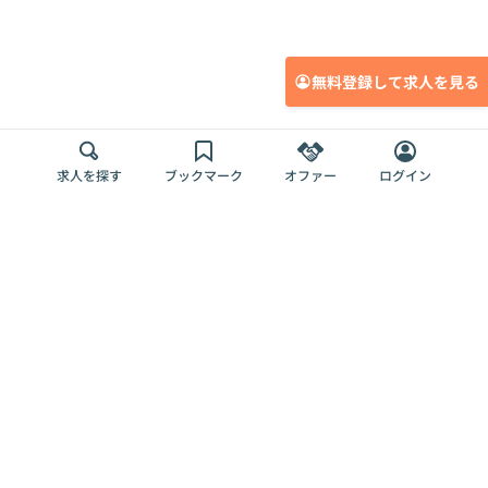
無料登録して求人を見る
求人を探す
ブックマーク
オファー
ログイン
メディア
サービス
キャリアアップ
採用担当者さま
各種媒体
を目指す
トップページ
Offers AI
Offers
ログイン
利用規約
新規登録・ロ
RPO
Magazine
プライバシー
グイン
Offers HR
予算型リテー
ポリシー
案件を探す
Magazine
導入事例
ナー
外部送信ツー
Offers 職務経
Offers デジタ
ルの一覧
歴
ル人材総研