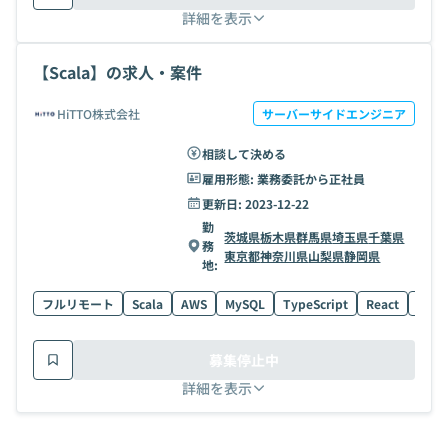
詳細を表示
【Scala】の求人・案件
HiTTO株式会社
サーバーサイドエンジニア
相談して決める
雇用形態:
業務委託から正社員
更新日:
2023-12-22
勤
茨城県
栃木県
群馬県
埼玉県
千葉県
務
東京都
神奈川県
山梨県
静岡県
地:
フルリモート
Scala
AWS
MySQL
TypeScript
React
ECS
募集停止中
詳細を表示