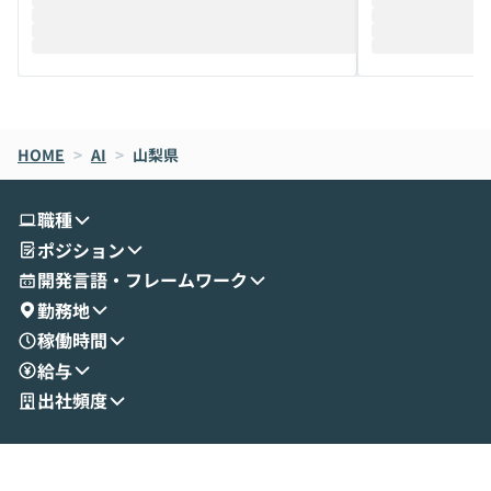
迎えし、Coworkを使った業務自動化の実
キストだけでな
際を、公開デモを交えてわかりやすくお伝
うときに一番打率が
えします。 前半のLTでは、ハヤカワ氏より
え、次々と新し
メルカリでの判断基準をもとに「なぜClau
それぞれの本当
de CodeはNGになりがちで、なぜCowork
スクごとに最適
なら安全なのか」を解説いただいた上で、C
すのは至難の業です。 そこで
HOME
oworkの基本的な機能をご紹介いただきま
>
AI
>
山梨県
は、LLMのフ
す。 続く公開デモでは、実際にCoworkを
ント構築の最前
使ってワークフローを構築する様子をお見
社松尾研究所の尾
職種
せいただきます。数分でワークフローが完
e・Codex・G
ポジション
成する手軽さや、Gmail等の外部サービス
分けの考え方を紐
とセキュアに連携できるポイントなど、実
使わなくなった
開発言語・フレームワーク
演を通じて具体的なイメージをお届けしま
らではの視点でお
勤務地
す。 後半のディスカッションでは、セキュ
のAIに絞るべ
稼働時間
リティの考え方や社内導入の進め方など、
迷っている方か
給与
現場目線でさらに深掘りしていきます。
最適化したい方
「自分の業務をAIで自動化してみたいけ
ご参加をお待ち
出社頻度
ど、何から始めればいいかわからない」と
いう方にこそ参加いただきたいイベントで
す。