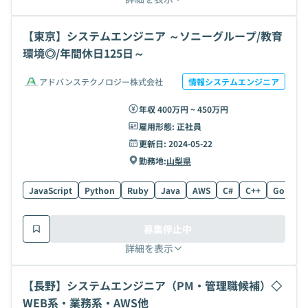
【東京】システムエンジニア ～ソニーグループ/教育
環境◎/年間休日125日～
アドバンステクノロジー株式会社
情報システムエンジニア
年収 400万円 ~ 450万円
雇用形態:
正社員
更新日:
2024-05-22
勤務地:
山梨県
JavaScript
Python
Ruby
Java
AWS
C#
C++
Go
C
募集停止中
詳細を表示
【長野】システムエンジニア（PM・管理職候補）◇
WEB系・業務系・AWS他