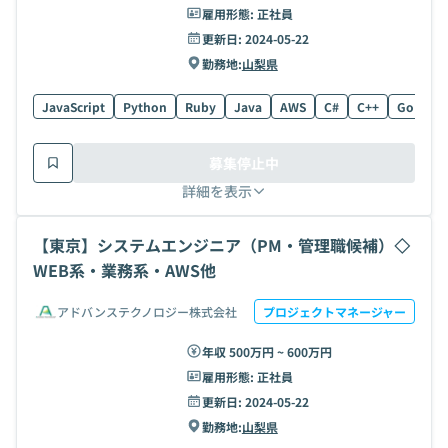
雇用形態:
正社員
更新日:
2024-05-22
勤務地:
山梨県
JavaScript
Python
Ruby
Java
AWS
C#
C++
Go
C
募集停止中
詳細を表示
【東京】システムエンジニア（PM・管理職候補）◇
WEB系・業務系・AWS他
アドバンステクノロジー株式会社
プロジェクトマネージャー
年収 500万円 ~ 600万円
雇用形態:
正社員
更新日:
2024-05-22
勤務地:
山梨県