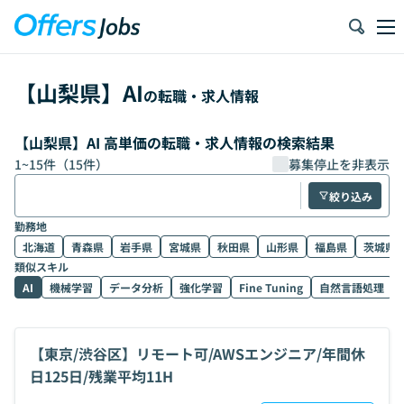
【
山梨県
】
AI
の転職・求人情報
【山梨県】AI 高単価の転職・求人情報の検索結果
1
~
15
件（
15
件）
募集停止を非表示
絞り込み
勤務地
北海道
青森県
岩手県
宮城県
秋田県
山形県
福島県
茨城県
類似スキル
AI
機械学習
データ分析
強化学習
Fine Tuning
自然言語処理
【東京/渋谷区】リモート可/AWSエンジニア/年間休
日125日/残業平均11H