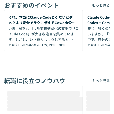
おすすめのイベント
もっと見る
開催前
開催前
それ、本当にClaude Codeじゃないとダ
Claude Co
メ？より安全でラクに使えるCowork公開
Codex・Gem
デモ
いま、AIを活用した業務効率化の文脈で「C
昨今、多くの生
laude Code」が大きな注目を集めていま
いますが、「Code
す。しかし、いざ導入しようとすると、セ
中で、自分のタ
キュリティ面の懸念や権限管理のハードル
開催日:
2026年8月26日(水)19:00
~
20:00
いいのか」を自
開催日:
2026年8
から、気軽に使えないケースも多いのでは
か？ 「なんとなく誰かが良いと言っていた
ないでしょうか。 Coworkは、非エンジニ
から」「SNS
アでも簡単に安全に扱えるよう作られた機
ら」と、周りの
能です。そして実は、日常の業務領域であ
ている方も少な
れば「Coworkで十分にカバーできる」だ
Iのポテンシャル
転職に役立つノウハウ
けでなく、想像以上の範囲まで自動化でき
は、評判ではな
もっと見る
ることは、まだあまり知られていません。
ているAIを選ぶこ
そこで本イベントでは、メルカリで生成AI
もやり取りを重
推進を担当されているハヤカワ五味氏をお
まで文脈を忘れず
迎えし、Coworkを使った業務自動化の実
キストだけでな
際を、公開デモを交えてわかりやすくお伝
うときに一番打率が
えします。 前半のLTでは、ハヤカワ氏より
え、次々と新し