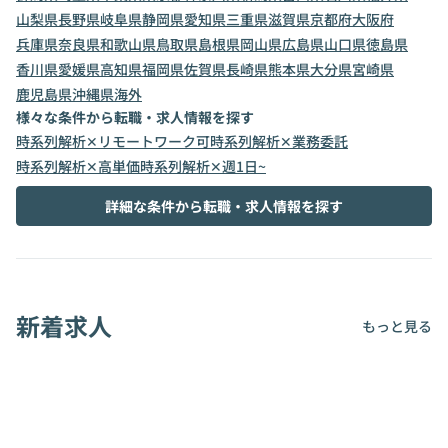
山梨県
長野県
岐阜県
静岡県
愛知県
三重県
滋賀県
京都府
大阪府
兵庫県
奈良県
和歌山県
鳥取県
島根県
岡山県
広島県
山口県
徳島県
香川県
愛媛県
高知県
福岡県
佐賀県
長崎県
熊本県
大分県
宮崎県
鹿児島県
沖縄県
海外
様々な条件から転職・求人情報を探す
時系列解析✕リモートワーク可
時系列解析✕業務委託
時系列解析✕高単価
時系列解析✕週1日~
詳細な条件から転職・求人情報を探す
新着求人
もっと見る