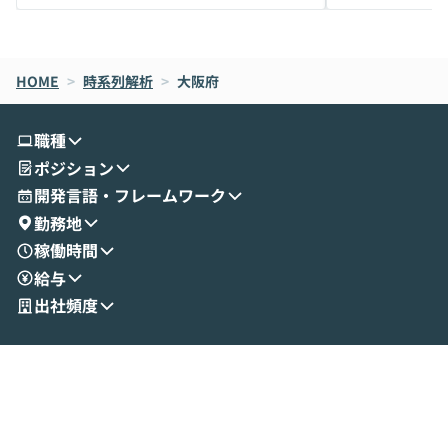
メルカリでの判断基準をもとに「なぜClau
それぞれの本当
de CodeはNGになりがちで、なぜCowork
スクごとに最適
なら安全なのか」を解説いただいた上で、C
すのは至難の業です。 そこで
HOME
oworkの基本的な機能をご紹介いただきま
>
時系列解析
>
大阪府
は、LLMのフ
す。 続く公開デモでは、実際にCoworkを
ント構築の最前
使ってワークフローを構築する様子をお見
社松尾研究所の尾
職種
せいただきます。数分でワークフローが完
e・Codex・G
ポジション
成する手軽さや、Gmail等の外部サービス
分けの考え方を紐
とセキュアに連携できるポイントなど、実
使わなくなった
開発言語・フレームワーク
演を通じて具体的なイメージをお届けしま
らではの視点でお
勤務地
す。 後半のディスカッションでは、セキュ
のAIに絞るべ
稼働時間
リティの考え方や社内導入の進め方など、
迷っている方か
給与
現場目線でさらに深掘りしていきます。
最適化したい方
「自分の業務をAIで自動化してみたいけ
ご参加をお待ち
出社頻度
ど、何から始めればいいかわからない」と
いう方にこそ参加いただきたいイベントで
す。