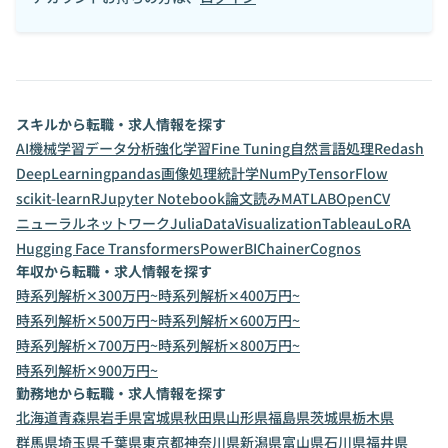
スキルから転職・求人情報を探す
AI
機械学習
データ分析
強化学習
Fine Tuning
自然言語処理
Redash
DeepLearning
pandas
画像処理
統計学
NumPy
TensorFlow
scikit-learn
R
Jupyter Notebook
論文読み
MATLAB
OpenCV
ニューラルネットワーク
Julia
DataVisualization
Tableau
LoRA
Hugging Face Transformers
PowerBI
Chainer
Cognos
年収から転職・求人情報を探す
時系列解析✕300万円~
時系列解析✕400万円~
時系列解析✕500万円~
時系列解析✕600万円~
時系列解析✕700万円~
時系列解析✕800万円~
時系列解析✕900万円~
勤務地から転職・求人情報を探す
北海道
青森県
岩手県
宮城県
秋田県
山形県
福島県
茨城県
栃木県
群馬県
埼玉県
千葉県
東京都
神奈川県
新潟県
富山県
石川県
福井県