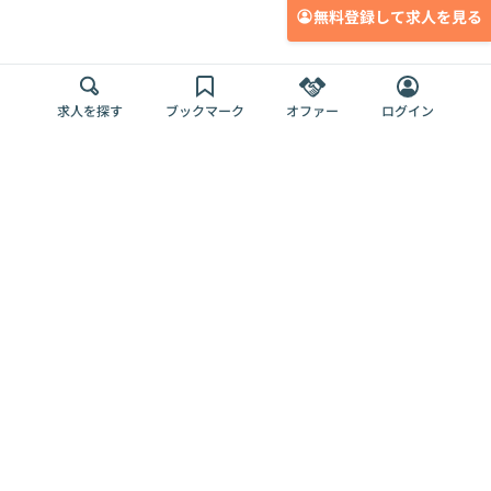
無料登録して求人を見る
求人を探す
ブックマーク
オファー
ログイン
メディア
サービス
キャリアアップ
採用担当者さま
各種媒体
を目指す
トップページ
Offers AI
Offers
ログイン
利用規約
新規登録・ロ
RPO
Magazine
プライバシー
グイン
Offers HR
予算型リテー
ポリシー
案件を探す
Magazine
導入事例
ナー
外部送信ツー
Offers 職務経
Offers デジタ
ルの一覧
歴
ル人材総研
お役立ち
人事AIコンサ
Offers AI
資料
ルティング
Harness
企業を探す