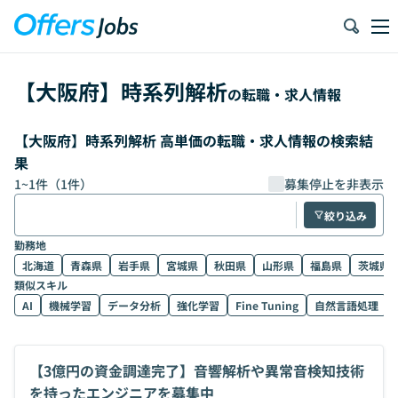
【
大阪府
】
時系列解析
の転職・求人情報
【大阪府】時系列解析 高単価の転職・求人情報の検索結
果
1
~
1
件（
1
件）
募集停止を非表示
絞り込み
勤務地
北海道
青森県
岩手県
宮城県
秋田県
山形県
福島県
茨城県
類似スキル
AI
機械学習
データ分析
強化学習
Fine Tuning
自然言語処理
【3億円の資金調達完了】音響解析や異常音検知技術
を持ったエンジニアを募集中