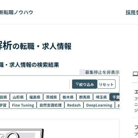
断
転職ノウハウ
採用
解析
の転職・求人情報
職・求人情報の検索結果
募集停止を非表示
絞り込み
リセット
田県
山形県
福島県
茨城県
栃木県
群馬県
埼玉県
千葉県
東京
フ
ニ
学習
Fine Tuning
自然言語処理
Redash
DeepLearning
pandas
ジ
プ