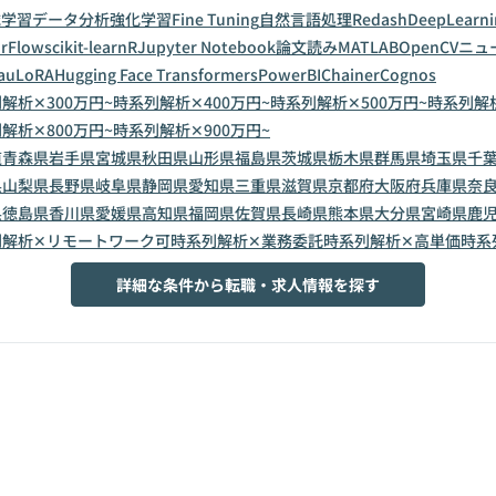
械学習
データ分析
強化学習
Fine Tuning
自然言語処理
Redash
DeepLearni
rFlow
scikit-learn
R
Jupyter Notebook
論文読み
MATLAB
OpenCV
ニュ
au
LoRA
Hugging Face Transformers
PowerBI
Chainer
Cognos
解析✕300万円~
時系列解析✕400万円~
時系列解析✕500万円~
時系列解析
解析✕800万円~
時系列解析✕900万円~
道
青森県
岩手県
宮城県
秋田県
山形県
福島県
茨城県
栃木県
群馬県
埼玉県
千
県
山梨県
長野県
岐阜県
静岡県
愛知県
三重県
滋賀県
京都府
大阪府
兵庫県
奈
県
徳島県
香川県
愛媛県
高知県
福岡県
佐賀県
長崎県
熊本県
大分県
宮崎県
鹿
列解析✕リモートワーク可
時系列解析✕業務委託
時系列解析✕高単価
時系
詳細な条件から転職・求人情報を探す