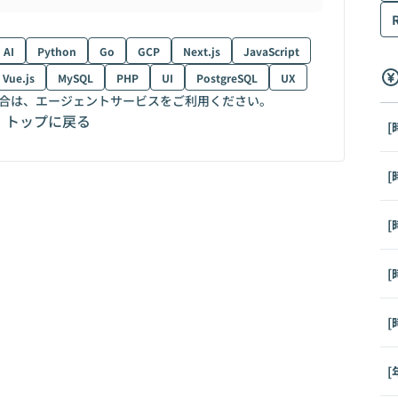
AI
Python
Go
GCP
Next.js
JavaScript
Vue.js
MySQL
PHP
UI
PostgreSQL
UX
合は、エージェントサービスをご利用ください。
トップに戻る
[
[
[
[
[
[