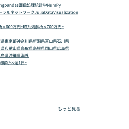
ng
pandas
画像処理
統計学
NumPy
ーラルネットワーク
Julia
DataVisualization
✕600万円~
時系列解析✕700万円~
葉県
東京都
神奈川県
新潟県
富山県
石川県
良県
和歌山県
鳥取県
島根県
岡山県
広島県
児島県
沖縄県
海外
列解析✕週1日~
もっと見る