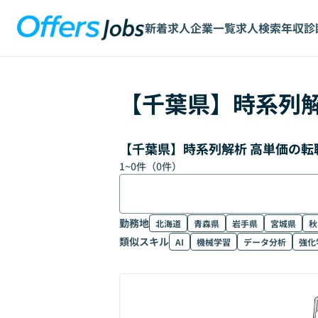
新着求人
企業一覧
求人検索
年収診
【
千葉県
】
時系列
【千葉県】時系列解析 高単価の転
1
~
0
件（
0
件）
勤務地
北海道
青森県
岩手県
宮城県
秋
類似スキル
AI
機械学習
データ分析
強化