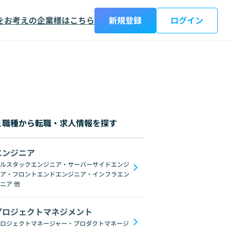
をお考えの企業様はこちら
新規登録
ログイン
職種から転職・求人情報を探す
エンジニア
都
神奈川県
新潟県
富山県
石川県
福井県
山梨県
長野県
岐阜
ルスタックエンジニア・サーバーサイドエンジ
ア・フロントエンドエンジニア・インフラエン
画像処理
統計学
NumPy
TensorFlow
scikit-learn
R
Jupyter No
ニア
他
プロジェクトマネジメント
ロジェクトマネージャー・プロダクトマネージ