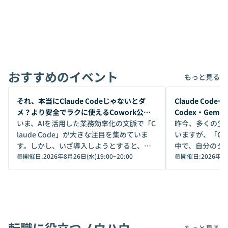
おすすめのイベント
もっと見る
開催前
開催前
それ、本当にClaude Codeじゃないとダ
Claude Co
メ？より安全でラクに使えるCowork公開
Codex・Gem
デモ
いま、AIを活用した業務効率化の文脈で「C
昨今、多くの生
laude Code」が大きな注目を集めていま
いますが、「Code
す。しかし、いざ導入しようとすると、セ
中で、自分のタ
キュリティ面の懸念や権限管理のハードル
開催日:
2026年8月26日(水)19:00
~
20:00
いいのか」を自
開催日:
2026年8
から、気軽に使えないケースも多いのでは
か？ 「なんとなく誰かが良いと言っていた
ないでしょうか。 Coworkは、非エンジニ
から」「SNS
アでも簡単に安全に扱えるよう作られた機
ら」と、周りの
能です。そして実は、日常の業務領域であ
ている方も少な
れば「Coworkで十分にカバーできる」だ
Iのポテンシャル
転職に役立つノウハウ
けでなく、想像以上の範囲まで自動化でき
は、評判ではな