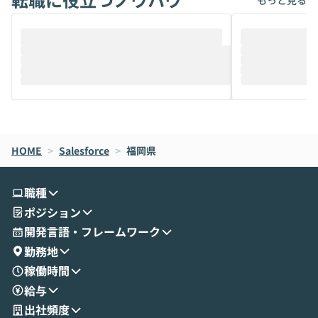
もっと見る
ることは、まだあまり知られていません。
ているAIを選ぶこ
そこで本イベントでは、メルカリで生成AI
もやり取りを重
推進を担当されているハヤカワ五味氏をお
まで文脈を忘れず
迎えし、Coworkを使った業務自動化の実
キストだけでな
際を、公開デモを交えてわかりやすくお伝
うときに一番打率が
えします。 前半のLTでは、ハヤカワ氏より
え、次々と新し
メルカリでの判断基準をもとに「なぜClau
それぞれの本当
de CodeはNGになりがちで、なぜCowork
スクごとに最適
なら安全なのか」を解説いただいた上で、C
すのは至難の業です。 そこで
HOME
oworkの基本的な機能をご紹介いただきま
>
Salesforce
>
福岡県
は、LLMのフ
す。 続く公開デモでは、実際にCoworkを
ント構築の最前
使ってワークフローを構築する様子をお見
社松尾研究所の尾
職種
せいただきます。数分でワークフローが完
e・Codex・G
ポジション
成する手軽さや、Gmail等の外部サービス
分けの考え方を紐
とセキュアに連携できるポイントなど、実
使わなくなった
開発言語・フレームワーク
演を通じて具体的なイメージをお届けしま
らではの視点でお
勤務地
す。 後半のディスカッションでは、セキュ
のAIに絞るべ
稼働時間
リティの考え方や社内導入の進め方など、
迷っている方か
給与
現場目線でさらに深掘りしていきます。
最適化したい方
「自分の業務をAIで自動化してみたいけ
ご参加をお待ち
出社頻度