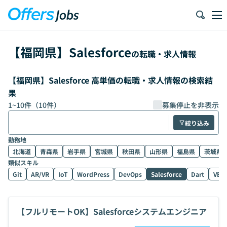
【
福岡県
】
Salesforce
の転職・求人情報
【福岡県】Salesforce 高単価の転職・求人情報の検索結
果
1
~
10
件（
10
件）
募集停止を非表示
絞り込み
勤務地
北海道
青森県
岩手県
宮城県
秋田県
山形県
福島県
茨城県
類似スキル
Git
AR/VR
IoT
WordPress
DevOps
Salesforce
Dart
VB.
【フルリモートOK】Salesforceシステムエンジニア