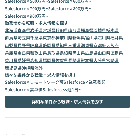
Salesforce✕500万円~
Salesforce✕600万円~
Salesforce✕700万円~
Salesforce✕800万円~
Salesforce✕900万円~
勤務地から転職・求人情報を探す
北海道
青森県
岩手県
宮城県
秋田県
山形県
福島県
茨城県
栃木県
群馬県
埼玉県
千葉県
東京都
神奈川県
新潟県
富山県
石川県
福井県
山梨県
長野県
岐阜県
静岡県
愛知県
三重県
滋賀県
京都府
大阪府
兵庫県
奈良県
和歌山県
鳥取県
島根県
岡山県
広島県
山口県
徳島県
香川県
愛媛県
高知県
福岡県
佐賀県
長崎県
熊本県
大分県
宮崎県
鹿児島県
沖縄県
海外
様々な条件から転職・求人情報を探す
Salesforce✕リモートワーク可
Salesforce✕業務委託
Salesforce✕高単価
Salesforce✕週1日~
詳細な条件から転職・求人情報を探す