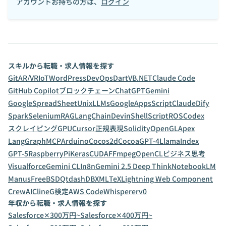
アカウントお持ちの方は、
ログイン
スキルから転職・求人情報を探す
Git
AR/VR
IoT
WordPress
DevOps
Dart
VB.NET
Claude Code
GitHub Copilot
ブロックチェーン
ChatGPT
Gemini
GoogleSpreadSheet
Unix
LLMs
GoogleAppsScript
Claude
Dify
Spark
Selenium
RAG
LangChain
Devin
ShellScript
ROS
Codex
スクレイピング
GPU
Cursor
正規表現
Solidity
OpenGL
Apex
LangGraph
MCP
Arduino
Cocos2d
Cocoa
GPT-4
LlamaIndex
GPT-5
RaspberryPi
Keras
CUDA
FFmpeg
OpenCL
ビジネス思考
Visualforce
Gemini CLI
n8n
Gemini 2.5 Deep Think
NotebookLM
Manus
FreeBSD
Qt
dashDB
XML
TeX
Lightning Web Component
CrewAI
Cline
G検定
AWS CodeWhisperer
v0
年収から転職・求人情報を探す
Salesforce✕300万円~
Salesforce✕400万円~