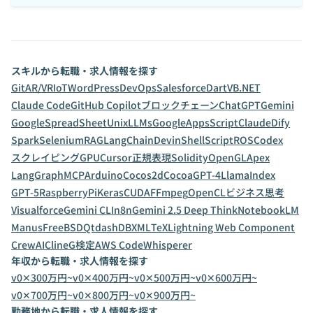
スキルから転職・求人情報を探す
Git
AR/VR
IoT
WordPress
DevOps
Salesforce
Dart
VB.NET
Claude Code
GitHub Copilot
ブロックチェーン
ChatGPT
Gemini
GoogleSpreadSheet
Unix
LLMs
GoogleAppsScript
Claude
Dify
Spark
Selenium
RAG
LangChain
Devin
ShellScript
ROS
Codex
スクレイピング
GPU
Cursor
正規表現
Solidity
OpenGL
Apex
LangGraph
MCP
Arduino
Cocos2d
Cocoa
GPT-4
LlamaIndex
GPT-5
RaspberryPi
Keras
CUDA
FFmpeg
OpenCL
ビジネス思考
Visualforce
Gemini CLI
n8n
Gemini 2.5 Deep Think
NotebookLM
Manus
FreeBSD
Qt
dashDB
XML
TeX
Lightning Web Component
CrewAI
Cline
G検定
AWS CodeWhisperer
年収から転職・求人情報を探す
v0✕300万円~
v0✕400万円~
v0✕500万円~
v0✕600万円~
v0✕700万円~
v0✕800万円~
v0✕900万円~
勤務地から転職・求人情報を探す