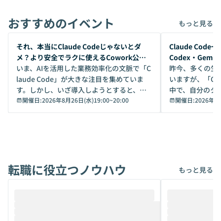
おすすめのイベント
もっと見る
開催前
開催前
それ、本当にClaude Codeじゃないとダ
Claude Co
メ？より安全でラクに使えるCowork公開
Codex・Gem
デモ
いま、AIを活用した業務効率化の文脈で「C
昨今、多くの生
laude Code」が大きな注目を集めていま
いますが、「Code
す。しかし、いざ導入しようとすると、セ
中で、自分のタ
キュリティ面の懸念や権限管理のハードル
開催日:
2026年8月26日(水)19:00
~
20:00
いいのか」を自
開催日:
2026年8
から、気軽に使えないケースも多いのでは
か？ 「なんとなく誰かが良いと言っていた
ないでしょうか。 Coworkは、非エンジニ
から」「SNS
アでも簡単に安全に扱えるよう作られた機
ら」と、周りの
能です。そして実は、日常の業務領域であ
ている方も少な
れば「Coworkで十分にカバーできる」だ
Iのポテンシャル
転職に役立つノウハウ
けでなく、想像以上の範囲まで自動化でき
は、評判ではな
もっと見る
ることは、まだあまり知られていません。
ているAIを選ぶこ
そこで本イベントでは、メルカリで生成AI
もやり取りを重
推進を担当されているハヤカワ五味氏をお
まで文脈を忘れず
迎えし、Coworkを使った業務自動化の実
キストだけでな
際を、公開デモを交えてわかりやすくお伝
うときに一番打率が