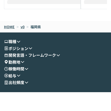
えします。 前半のLTでは、ハヤカワ氏より
え、次々と新し
メルカリでの判断基準をもとに「なぜClau
それぞれの本当
de CodeはNGになりがちで、なぜCowork
スクごとに最適
なら安全なのか」を解説いただいた上で、C
すのは至難の業です。 そこで
HOME
oworkの基本的な機能をご紹介いただきま
>
v0
>
福岡県
は、LLMのフ
す。 続く公開デモでは、実際にCoworkを
ント構築の最前
使ってワークフローを構築する様子をお見
社松尾研究所の尾
職種
せいただきます。数分でワークフローが完
e・Codex・G
ポジション
成する手軽さや、Gmail等の外部サービス
分けの考え方を紐
とセキュアに連携できるポイントなど、実
使わなくなった
開発言語・フレームワーク
演を通じて具体的なイメージをお届けしま
らではの視点でお
勤務地
す。 後半のディスカッションでは、セキュ
のAIに絞るべ
稼働時間
リティの考え方や社内導入の進め方など、
迷っている方か
給与
現場目線でさらに深掘りしていきます。
最適化したい方
「自分の業務をAIで自動化してみたいけ
ご参加をお待ち
出社頻度
ど、何から始めればいいかわからない」と
いう方にこそ参加いただきたいイベントで
す。