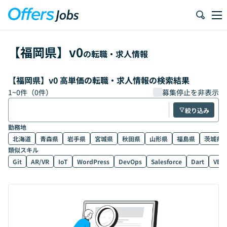
【
福岡県
】
v0
の転職・求人情報
【福岡県】v0 高単価の転職・求人情報の検索結果
1
~
0
件（
0
件）
募集停止を非表示
絞り込み
勤務地
北海道
青森県
岩手県
宮城県
秋田県
山形県
福島県
茨城県
類似スキル
Git
AR/VR
IoT
WordPress
DevOps
Salesforce
Dart
VB.