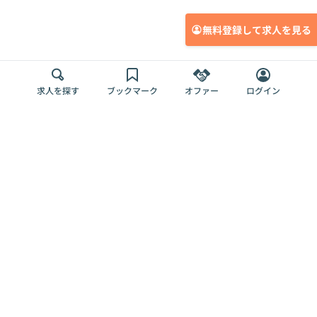
無料登録して求人を見る
求人を探す
ブックマーク
オファー
ログイン
メディア
サービス
キャリアアップ
採用担当者さま
各種媒体
を目指す
トップページ
Offers AI
Offers
ログイン
利用規約
新規登録・ロ
RPO
Magazine
プライバシー
グイン
Offers HR
予算型リテー
ポリシー
案件を探す
Magazine
導入事例
ナー
外部送信ツー
Offers 職務経
Offers デジタ
ルの一覧
歴
ル人材総研
お役立ち
人事AIコンサ
Offers AI
資料
ルティング