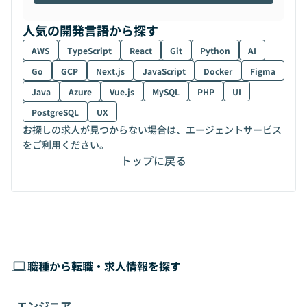
人気の開発言語から探す
AWS
TypeScript
React
Git
Python
AI
Go
GCP
Next.js
JavaScript
Docker
Figma
Java
Azure
Vue.js
MySQL
PHP
UI
PostgreSQL
UX
お探しの求人が見つからない場合は、エージェントサービス
をご利用ください。
トップに戻る
職種から転職・求人情報を探す
エンジニア