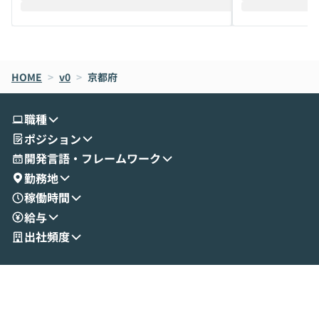
えします。 前半のLTでは、ハヤカワ氏より
え、次々と新し
メルカリでの判断基準をもとに「なぜClau
それぞれの本当
de CodeはNGになりがちで、なぜCowork
スクごとに最適
なら安全なのか」を解説いただいた上で、C
すのは至難の業です。 そこで
HOME
oworkの基本的な機能をご紹介いただきま
>
v0
>
京都府
は、LLMのフ
す。 続く公開デモでは、実際にCoworkを
ント構築の最前
使ってワークフローを構築する様子をお見
社松尾研究所の尾
職種
せいただきます。数分でワークフローが完
e・Codex・G
ポジション
成する手軽さや、Gmail等の外部サービス
分けの考え方を紐
とセキュアに連携できるポイントなど、実
使わなくなった
開発言語・フレームワーク
演を通じて具体的なイメージをお届けしま
らではの視点でお
勤務地
す。 後半のディスカッションでは、セキュ
のAIに絞るべ
稼働時間
リティの考え方や社内導入の進め方など、
迷っている方か
給与
現場目線でさらに深掘りしていきます。
最適化したい方
「自分の業務をAIで自動化してみたいけ
ご参加をお待ち
出社頻度
ど、何から始めればいいかわからない」と
いう方にこそ参加いただきたいイベントで
す。