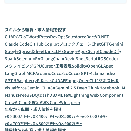
スキルから転職・求人情報を探す
Git
AR/VR
IoT
WordPress
DevOps
Salesforce
Dart
VB.NET
Claude Code
GitHub Copilot
ブロックチェーン
ChatGPT
Gemini
GoogleSpreadSheet
Unix
LLMs
GoogleAppsScript
Claude
Dify
Spark
Selenium
RAG
LangChain
Devin
ShellScript
ROS
Codex
スクレイピング
GPU
Cursor
正規表現
Solidity
OpenGL
Apex
LangGraph
MCP
Arduino
Cocos2d
Cocoa
GPT-4
LlamaIndex
GPT-5
RaspberryPi
Keras
CUDA
FFmpeg
OpenCL
ビジネス思考
Visualforce
Gemini CLI
n8n
Gemini 2.5 Deep Think
NotebookLM
Manus
FreeBSD
Qt
dashDB
XML
TeX
Lightning Web Component
CrewAI
Cline
G検定
AWS CodeWhisperer
年収から転職・求人情報を探す
v0✕300万円~
v0✕400万円~
v0✕500万円~
v0✕600万円~
v0✕700万円~
v0✕800万円~
v0✕900万円~
勤務地から転職・求人情報を探す