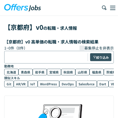
【
京都府
】
v0
の転職・求人情報
【京都府】v0 高単価の転職・求人情報の検索結果
1
~
0
件（
0
件）
募集停止を非表示
絞り込み
勤務地
北海道
青森県
岩手県
宮城県
秋田県
山形県
福島県
茨城県
類似スキル
Git
AR/VR
IoT
WordPress
DevOps
Salesforce
Dart
VB.