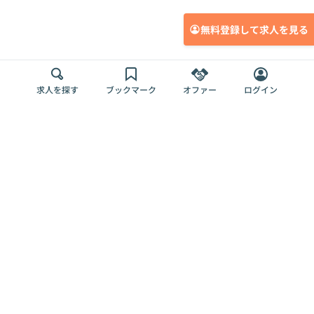
無料登録して求人を見る
求人を探す
ブックマーク
オファー
ログイン
メディア
サービス
キャリアアップ
採用担当者さま
各種媒体
を目指す
トップページ
Offers AI
Offers
ログイン
利用規約
新規登録・ロ
RPO
Magazine
プライバシー
グイン
Offers HR
予算型リテー
ポリシー
案件を探す
Magazine
導入事例
ナー
外部送信ツー
Offers 職務経
Offers デジタ
ルの一覧
歴
ル人材総研
お役立ち
人事AIコンサ
Offers AI
資料
ルティング