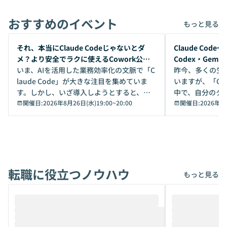
おすすめのイベント
もっと見る
開催前
開催前
それ、本当にClaude Codeじゃないとダ
Claude Co
メ？より安全でラクに使えるCowork公開
Codex・Gem
デモ
いま、AIを活用した業務効率化の文脈で「C
昨今、多くの生
laude Code」が大きな注目を集めていま
いますが、「Code
す。しかし、いざ導入しようとすると、セ
中で、自分のタ
キュリティ面の懸念や権限管理のハードル
開催日:
2026年8月26日(水)19:00
~
20:00
いいのか」を自
開催日:
2026年8
から、気軽に使えないケースも多いのでは
か？ 「なんとなく誰かが良いと言っていた
ないでしょうか。 Coworkは、非エンジニ
から」「SNS
アでも簡単に安全に扱えるよう作られた機
ら」と、周りの
能です。そして実は、日常の業務領域であ
ている方も少な
れば「Coworkで十分にカバーできる」だ
Iのポテンシャル
転職に役立つノウハウ
けでなく、想像以上の範囲まで自動化でき
は、評判ではな
もっと見る
ることは、まだあまり知られていません。
ているAIを選ぶこ
そこで本イベントでは、メルカリで生成AI
もやり取りを重
推進を担当されているハヤカワ五味氏をお
まで文脈を忘れず
迎えし、Coworkを使った業務自動化の実
キストだけでな
際を、公開デモを交えてわかりやすくお伝
うときに一番打率が