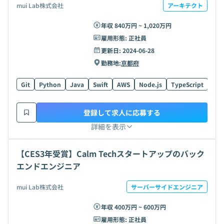
mui Lab株式会社
アーキテクト
年収 840万円 ~ 1,020万円
雇用形態:
正社員
更新日:
2024-06-28
勤務地:
京都府
Git
Python
Java
Swift
AWS
Node.js
TypeScript
Kot
登録して求人に応募する
詳細を表示
【CES3年受賞】Calm Techスタートアップのバック
エンドエンジニア
mui Lab株式会社
サーバーサイドエンジニア
年収 400万円 ~ 600万円
雇用形態:
正社員