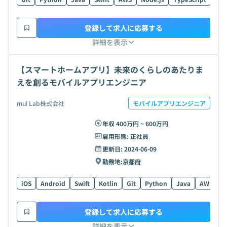
登録して求人に応募する
詳細を表示
【スマートホームアプリ】未来のくらしのあたりま
えを創るモバイルアプリエンジニア
mui Lab株式会社
モバイルアプリエンジニア
年収 400万円 ~ 600万円
雇用形態:
正社員
更新日:
2024-06-09
勤務地:
京都府
iOS
Android
Swift
Kotlin
Git
Python
Java
AWS
N
登録して求人に応募する
詳細を表示