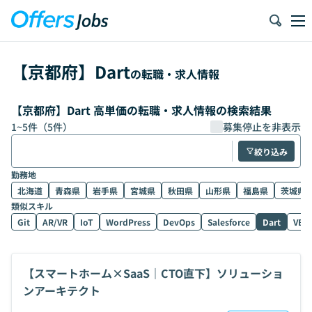
【
京都府
】
Dart
の転職・求人情報
【京都府】Dart 高単価の転職・求人情報の検索結果
1
~
5
件（
5
件）
募集停止を非表示
絞り込み
勤務地
北海道
青森県
岩手県
宮城県
秋田県
山形県
福島県
茨城県
類似スキル
Git
AR/VR
IoT
WordPress
DevOps
Salesforce
Dart
VB.
【スマートホーム×SaaS｜CTO直下】ソリューショ
ンアーキテクト