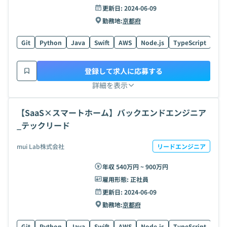
更新日:
2024-06-09
勤務地:
京都府
Git
Python
Java
Swift
AWS
Node.js
TypeScript
Kot
登録して求人に応募する
詳細を表示
【SaaS×スマートホーム】バックエンドエンジニア
_テックリード
mui Lab株式会社
リードエンジニア
年収 540万円 ~ 900万円
雇用形態:
正社員
更新日:
2024-06-09
勤務地:
京都府
Git
Python
Java
Swift
AWS
Node.js
TypeScript
Kot