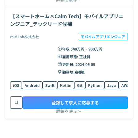
【スマートホーム×Calm Tech】モバイルアプリエ
ンジニア_テックリード候補
mui Lab株式会社
モバイルアプリエンジニア
年収 540万円 ~ 900万円
雇用形態:
正社員
更新日:
2024-06-09
勤務地:
京都府
iOS
Android
Swift
Kotlin
Git
Python
Java
AWS
N
登録して求人に応募する
詳細を表示