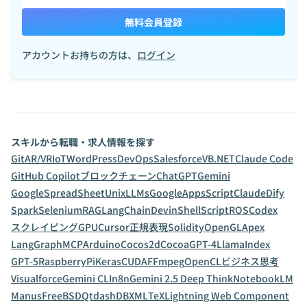
無料会員登録
アカウントお持ちの方は、
ログイン
スキルから転職・求人情報を探す
Git
AR/VR
IoT
WordPress
DevOps
Salesforce
VB.NET
Claude Code
GitHub Copilot
ブロックチェーン
ChatGPT
Gemini
GoogleSpreadSheet
Unix
LLMs
GoogleAppsScript
Claude
Dify
Spark
Selenium
RAG
LangChain
Devin
ShellScript
ROS
Codex
スクレイピング
GPU
Cursor
正規表現
Solidity
OpenGL
Apex
LangGraph
MCP
Arduino
Cocos2d
Cocoa
GPT-4
LlamaIndex
GPT-5
RaspberryPi
Keras
CUDA
FFmpeg
OpenCL
ビジネス思考
Visualforce
Gemini CLI
n8n
Gemini 2.5 Deep Think
NotebookLM
Manus
FreeBSD
Qt
dashDB
XML
TeX
Lightning Web Component