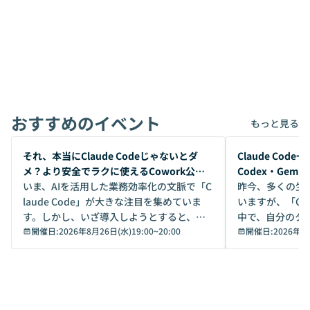
おすすめのイベント
もっと見る
開催前
開催前
それ、本当にClaude Codeじゃないとダ
Claude Co
メ？より安全でラクに使えるCowork公開
Codex・Gem
デモ
いま、AIを活用した業務効率化の文脈で「C
昨今、多くの生
laude Code」が大きな注目を集めていま
いますが、「Code
す。しかし、いざ導入しようとすると、セ
中で、自分のタ
キュリティ面の懸念や権限管理のハードル
開催日:
2026年8月26日(水)19:00
~
20:00
いいのか」を自
開催日:
2026年8
から、気軽に使えないケースも多いのでは
か？ 「なんとなく誰かが良いと言っていた
ないでしょうか。 Coworkは、非エンジニ
から」「SNS
アでも簡単に安全に扱えるよう作られた機
ら」と、周りの
能です。そして実は、日常の業務領域であ
ている方も少な
れば「Coworkで十分にカバーできる」だ
Iのポテンシャル