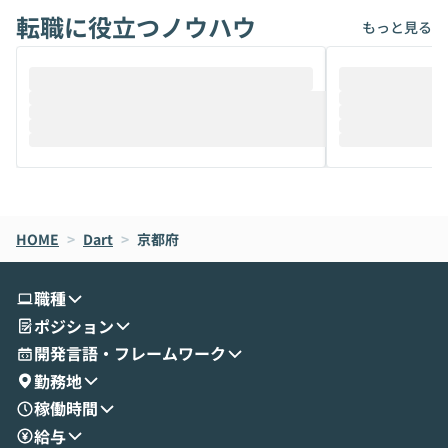
転職に役立つノウハウ
けでなく、想像以上の範囲まで自動化でき
は、評判ではな
もっと見る
ることは、まだあまり知られていません。
ているAIを選ぶこ
そこで本イベントでは、メルカリで生成AI
もやり取りを重
推進を担当されているハヤカワ五味氏をお
まで文脈を忘れず
迎えし、Coworkを使った業務自動化の実
キストだけでな
際を、公開デモを交えてわかりやすくお伝
うときに一番打率が
えします。 前半のLTでは、ハヤカワ氏より
え、次々と新し
メルカリでの判断基準をもとに「なぜClau
それぞれの本当
de CodeはNGになりがちで、なぜCowork
スクごとに最適
なら安全なのか」を解説いただいた上で、C
すのは至難の業です。 そこで
HOME
oworkの基本的な機能をご紹介いただきま
>
Dart
>
京都府
は、LLMのフ
す。 続く公開デモでは、実際にCoworkを
ント構築の最前
使ってワークフローを構築する様子をお見
社松尾研究所の尾
職種
せいただきます。数分でワークフローが完
e・Codex・G
ポジション
成する手軽さや、Gmail等の外部サービス
分けの考え方を紐
とセキュアに連携できるポイントなど、実
使わなくなった
開発言語・フレームワーク
演を通じて具体的なイメージをお届けしま
らではの視点でお
勤務地
す。 後半のディスカッションでは、セキュ
のAIに絞るべ
稼働時間
リティの考え方や社内導入の進め方など、
迷っている方か
給与
現場目線でさらに深掘りしていきます。
最適化したい方