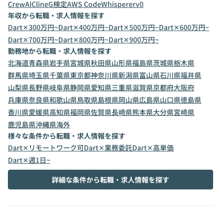
CrewAI
Cline
G検定
AWS CodeWhisperer
v0
年収から転職・求人情報を探す
Dart✕300万円~
Dart✕400万円~
Dart✕500万円~
Dart✕600万円~
Dart✕700万円~
Dart✕800万円~
Dart✕900万円~
勤務地から転職・求人情報を探す
北海道
青森県
岩手県
宮城県
秋田県
山形県
福島県
茨城県
栃木県
群馬県
埼玉県
千葉県
東京都
神奈川県
新潟県
富山県
石川県
福井県
山梨県
長野県
岐阜県
静岡県
愛知県
三重県
滋賀県
京都府
大阪府
兵庫県
奈良県
和歌山県
鳥取県
島根県
岡山県
広島県
山口県
徳島県
香川県
愛媛県
高知県
福岡県
佐賀県
長崎県
熊本県
大分県
宮崎県
鹿児島県
沖縄県
海外
様々な条件から転職・求人情報を探す
Dart✕リモートワーク可
Dart✕業務委託
Dart✕高単価
Dart✕週1日~
詳細な条件から転職・求人情報を探す